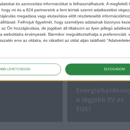
datokat és azonosítási információkat is felhasználhatunk. A megfelelő h
 hogy mi és a 824 partnereink a fent leírtak szerint adatkezelést vége
ájárulás megadása vagy elutasítása előtt részletesebb információkhoz 
llításait.
Felhívjuk figyelmét, hogy személyes adatainak bizonyos ke
 az Ön hozzájárulása, de jogában áll tiltakozni az ilyen jellegű adatkeze
e a weboldalra érvényesek. Bármikor megváltoztathatja a preferenciáit,
sszatér erre az oldalra, és rákattint az oldal alján található "Adatvéde
ÁBBI LEHETŐSÉGEK
ELFOGADOM
Aktualitás
Energiahatékon
a legjobb EV az
EQS?