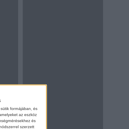
a
sütik formájában, és
 amelyeket az eszköz
zönségmérésekhez és
ódszerrel szerzett