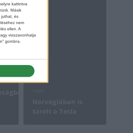
elyre kattintva
zzünk. Másik
juthat, és
zeléséhez nem
lés ellen. A
 vagy visszavonhatja
lem" gombra.
yságból
Tesla
Norvégiában is
tarolt a Tesla