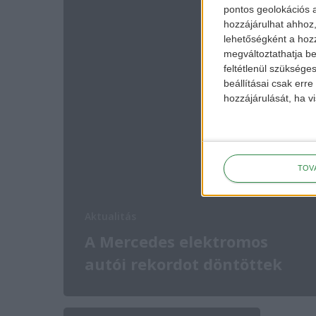
pontos geolokációs a
hozzájárulhat ahhoz,
lehetőségként a hozz
megváltoztathatja beá
feltétlenül szükséges
beállításai csak err
hozzájárulását, ha vi
TOV
Aktualitás
A Mercedes elektromos
autói rekordot döntöttek