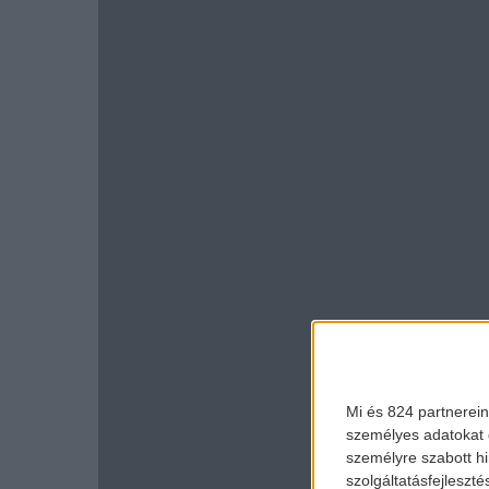
Mi és 824 partnerein
személyes adatokat d
személyre szabott h
szolgáltatásfejleszté