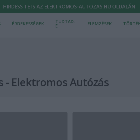
HIRDESS TE IS AZ ELEKTROMOS-AUTOZAS.HU OLDALÁN.
TUDTAD-
S
ÉRDEKESSÉGEK
ELEMZÉSEK
TÖRTÉ
E
 - Elektromos Autózás