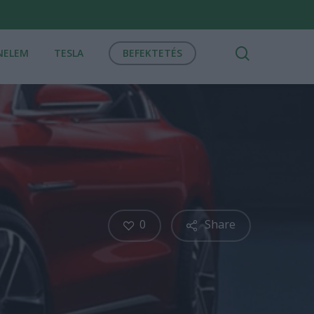
search
NELEM
TESLA
BEFEKTETÉS
0
Share