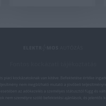
Fontos kockázati tájékoztatás
 piaci kockázatoknak van kitéve. Befektetése értéke ingado
teljesítmény nem megbízható mutató a jövőbeli teljesítményre
esetében az adókezelés a személyes státusztól függ és vált
ok nem személyre szóló befektetési ajánlások, és jelentős 