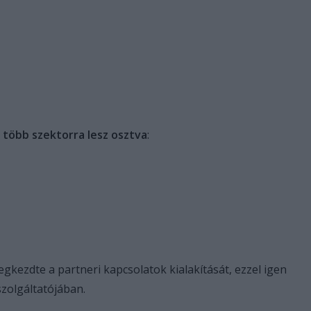
a több szektorra lesz osztva
:
kezdte a partneri kapcsolatok kialakítását, ezzel igen
szolgáltatójában.