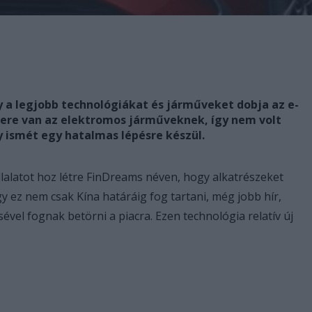
y a legjobb technológiákat és járműveket dobja az e-
ikere van az elektromos járműveknek, így nem volt
 ismét egy hatalmas lépésre készül.
vállalatot hoz létre FinDreams néven, hogy alkatrészeket
y ez nem csak Kína határáig fog tartani, még jobb hír,
vel fognak betörni a piacra. Ezen technológia relatív új