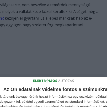
l világszerte, nem beszélve a temérdek mennyiségű
, melyek a vállalat keze közül kerültek ki. A céget még a
et
kezdjen el gyártani. Ez a lépés már csak hab az e-
hogy egy igen nagy szeletet fog megkaparintani.
hu
Az Ön adatainak védelme fontos a számunkr
ekért,
k tárolunk és/vagy férünk hozzá információkhoz egy eszközön, például 
 a
FACEBOOK
és
olgozunk fel, például egyedi azonosítókat és standard információkat,
irdetésekhez és tartalomhoz, hirdetések és tartalmak méréséhez, kö