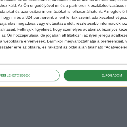
shez küld.
Az Ön engedélyével mi és a partnereink eszközleolvasásos m
datokat és azonosítási információkat is felhasználhatunk. A megfelelő h
 hogy mi és a 824 partnereink a fent leírtak szerint adatkezelést vége
ájárulás megadása vagy elutasítása előtt részletesebb információkhoz 
llításait.
Felhívjuk figyelmét, hogy személyes adatainak bizonyos ke
 az Ön hozzájárulása, de jogában áll tiltakozni az ilyen jellegű adatkeze
e a weboldalra érvényesek. Bármikor megváltoztathatja a preferenciáit,
sszatér erre az oldalra, és rákattint az oldal alján található "Adatvéde
ÁBBI LEHETŐSÉGEK
ELFOGADOM