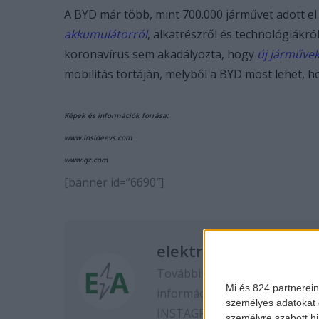
A BYD már több, mint 700.000 járművet adott e
akkumulátorról
, alkatrészről és technológiákról
koronavírus sem akadályozta, hogy
új
járművek
mobilitás tortáján, melyből a BYD most lehet, 
Képek és információk forrása:
www.insideevs.com
www.qz.com
[banner id=”6690″]
elektromos-autozas.
További elektromos autós hír
Mi és 824 partnerein
információkért kövess minket
személyes adatokat d
INSTAGRAM
oldalon.
személyre szabott h