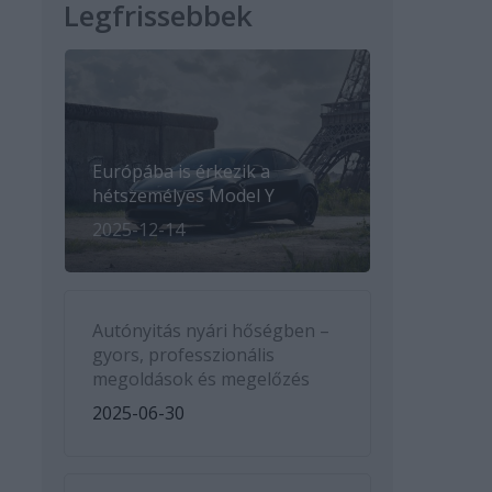
Legfrissebbek
Európába is érkezik a
hétszemélyes Model Y
2025-12-14
Autónyitás nyári hőségben –
gyors, professzionális
megoldások és megelőzés
2025-06-30