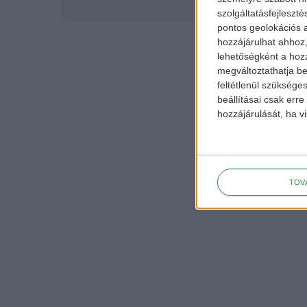
szolgáltatásfejleszté
pontos geolokációs a
hozzájárulhat ahhoz,
lehetőségként a hozz
megváltoztathatja beá
feltétlenül szükséges
beállításai csak err
hozzájárulását, ha vi
TOV