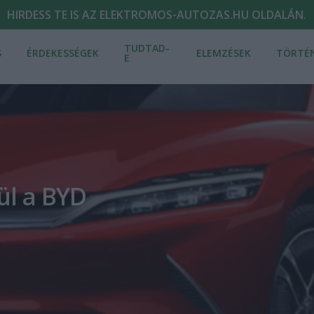
HIRDESS TE IS AZ ELEKTROMOS-AUTOZAS.HU OLDALÁN.
TUDTAD-
S
ÉRDEKESSÉGEK
ELEMZÉSEK
TÖRTÉ
E
ül a BYD