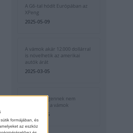
A G6-tal hódít Európában az
XPeng
2025-05-09
A vámok akár 12.000 dollárral
is növelhetik az amerikai
autók árát
2025-03-05
A Volkswagennek nem
kedveznek a vámok
a
2025-03-05
sütik formájában, és
 amelyeket az eszköz
zönségmérésekhez és