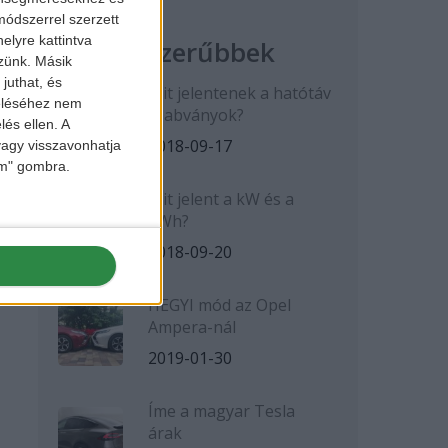
ódszerrel szerzett
elyre kattintva
Legnépszerűbbek
zzünk. Másik
juthat, és
Mit jelentenek a hatótáv
zeléséhez nem
szabványok?
lés ellen. A
2018-09-17
 vagy visszavonhatja
lem" gombra.
Mit jelent a kW és a
kWh?
2018-09-20
HEGYI mód az Opel
Ampera-nál
2019-01-30
Íme a magyar Tesla
árak