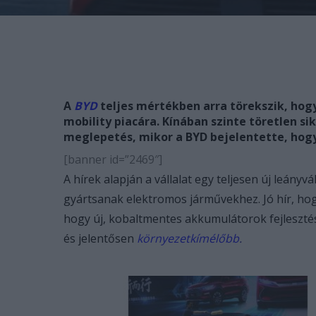
A
BYD
teljes mértékben arra törekszik, hog
mobility piacára. Kínában szinte töretlen s
meglepetés, mikor a BYD bejelentette, hogy
[banner id=”2469″]
A hírek alapján a vállalat egy teljesen új leány
gyártsanak elektromos járművekhez. Jó hír, hog
hogy új, kobaltmentes akkumulátorok fejlesztésé
és jelentősen
környezetkímélőbb
.