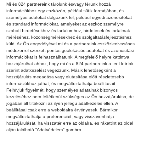
Mi és 824 partnereink tárolunk és/vagy férünk hozzá
megakadályozásáról,
információkhoz egy eszközön, például sütik formájában, és
az adatkezelő rendszerbe a
személyes adatokat dolgozunk fel, például egyedi azonosítókat
személyes adatok jogosulatlan
és standard információkat, amelyeket az eszköz személyre
szabott hirdetésekhez és tartalomhoz, hirdetések és tartalmak
bevitelének, valamint az abban
méréséhez, közönségmérésekhez és szolgáltatásfejlesztéshez
tárolt személyes adatok
küld.
Az Ön engedélyével mi és a partnereink eszközleolvasásos
jogosulatlan megismerésének,
módszerrel szerzett pontos geolokációs adatokat és azonosítási
információkat is felhasználhatunk. A megfelelő helyre kattintva
módosításának vagy törlésének
hozzájárulhat ahhoz, hogy mi és a 824 partnereink a fent leírtak
megakadályozásáról,
szerint adatkezelést végezzünk. Másik lehetőségként a
az adatkezelő rendszerek
hozzájárulás megadása vagy elutasítása előtt részletesebb
információkhoz juthat, és megváltoztathatja beállításait.
jogosulatlan személyek általi,
Felhívjuk figyelmét, hogy személyes adatainak bizonyos
adatátviteli berendezés útján
kezeléséhez nem feltétlenül szükséges az Ön hozzájárulása, de
történő használatának
jogában áll tiltakozni az ilyen jellegű adatkezelés ellen. A
beállításai csak erre a weboldalra érvényesek. Bármikor
megakadályozásáról,
megváltoztathatja a preferenciáit, vagy visszavonhatja
arról, hogy az adatkezelő
hozzájárulását, ha visszatér erre az oldalra, és rákattint az oldal
rendszer használatára jogosult
alján található "Adatvédelem" gombra.
személyek kizárólag a hozzáférési