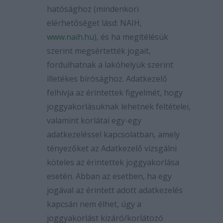
hatósághoz (mindenkori
elérhetőséget lásd: NAIH,
www.naih.hu
), és ha megítélésük
szerint megsértették jogait,
fordulhatnak a lakóhelyük szerint
illetékes bírósághoz. Adatkezelő
felhívja az érintettek figyelmét, hogy
joggyakorlásuknak lehetnek feltételei,
valamint korlátai egy-egy
adatkezeléssel kapcsolatban, amely
tényezőket az Adatkezelő vizsgálni
köteles az érintettek joggyakorlása
esetén. Abban az esetben, ha egy
jogával az érintett adott adatkezelés
kapcsán nem élhet, úgy a
joggyakorlást kizáró/korlátozó