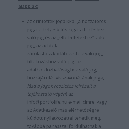
alábbiak:
az érintettek jogaikkal (a hozzáférés
joga, a helyesbítés joga, a törléshez
való jog és az „elfeledtetéshez” való
jog, az adatok
zároláshoz/korlátozáshoz való jog,
tiltakozáshoz való jog, az
adathordozhatósághoz való jog,
hozzájárulás visszavonásának joga,
lásd a jogok részletes leírásait a
tájékoztató végén
) az
info@portfolife.hu e-mail címre, vagy
az Adatkezelő más elérhetőségre
küldött nyilatkozattal tehetik meg,
továbbá panasszal fordulhatnak a