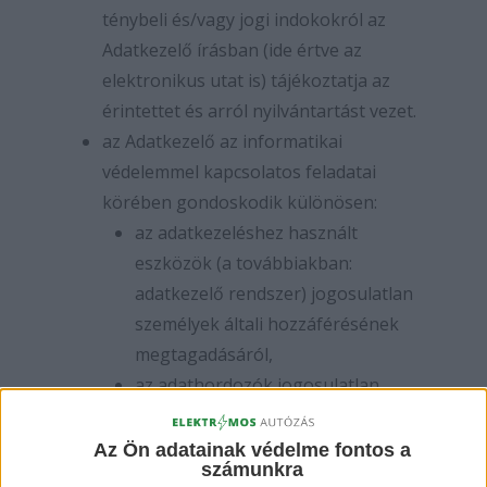
ténybeli és/vagy jogi indokokról az
Adatkezelő írásban (ide értve az
elektronikus utat is) tájékoztatja az
érintettet és arról nyilvántartást vezet.
az Adatkezelő az informatikai
védelemmel kapcsolatos feladatai
körében gondoskodik különösen:
az adatkezeléshez használt
eszközök (a továbbiakban:
adatkezelő rendszer) jogosulatlan
személyek általi hozzáférésének
megtagadásáról,
az adathordozók jogosulatlan
olvasásának, másolásának,
módosításának vagy
Az Ön adatainak védelme fontos a
számunkra
eltávolításának