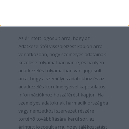
Hozzáféréshez való jog (GDPR 15. cikk)
Az érintett jogosult arra, hogy az
Adatkezelőtől visszajelzést kapjon arra
vonatkozóan, hogy személyes adatainak
kezelése folyamatban van-e, és ha ilyen
adatkezelés folyamatban van, jogosult
arra, hogy a személyes adatokhoz és az
adatkezelés körülményeivel kapcsolatos
információkhoz hozzáférést kapjon. Ha
személyes adatoknak harmadik országba
vagy nemzetközi szervezet részére
történő továbbítására kerül sor, az
érintett jogosult arra, hogy tájékoztatást