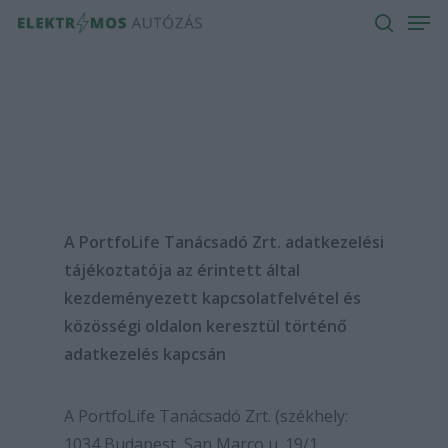
Men
Skip
to
search
main
content
A PortfoLife Tanácsadó Zrt.
adatkezelési
tájékoztatója
az érintett által
kezdeményezett kapcsolatfelvétel és
közösségi oldalon keresztül történő
adatkezelés kapcsán
A PortfoLife Tanácsadó Zrt. (székhely:
1034 Budapest, San Marco u. 19/1,