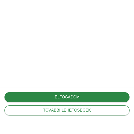
elektromos
járművek
mellett?
ELFOGADOM
TOVÁBBI LEHETŐSÉGEK