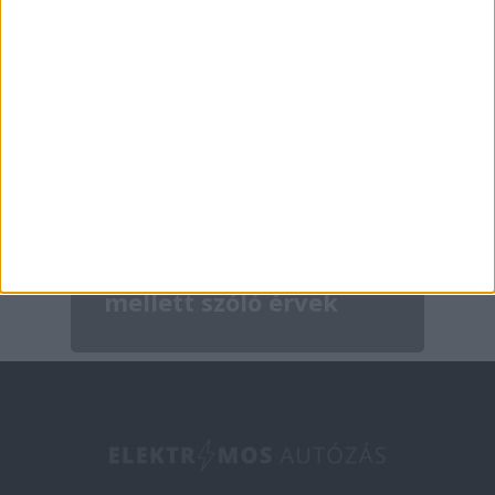
Érdekességek
Elektromos autózás
mellett szóló érvek