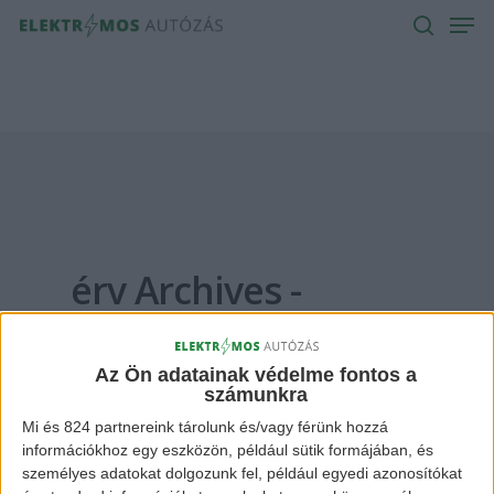
Men
Skip
to
search
main
content
érv Archives -
Elektromos Autózás
Az Ön adatainak védelme fontos a
számunkra
Mi és 824 partnereink tárolunk és/vagy férünk hozzá
információkhoz egy eszközön, például sütik formájában, és
személyes adatokat dolgozunk fel, például egyedi azonosítókat