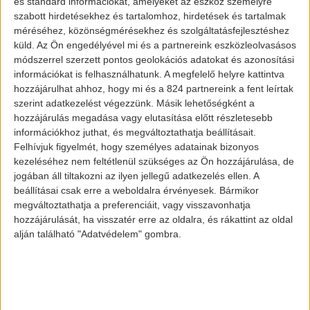
és standard információkat, amelyeket az eszköz személyre
szabott hirdetésekhez és tartalomhoz, hirdetések és tartalmak
méréséhez, közönségmérésekhez és szolgáltatásfejlesztéshez
küld.
Az Ön engedélyével mi és a partnereink eszközleolvasásos
módszerrel szerzett pontos geolokációs adatokat és azonosítási
információkat is felhasználhatunk. A megfelelő helyre kattintva
hozzájárulhat ahhoz, hogy mi és a 824 partnereink a fent leírtak
szerint adatkezelést végezzünk. Másik lehetőségként a
hozzájárulás megadása vagy elutasítása előtt részletesebb
információkhoz juthat, és megváltoztathatja beállításait.
Felhívjuk figyelmét, hogy személyes adatainak bizonyos
kezeléséhez nem feltétlenül szükséges az Ön hozzájárulása, de
jogában áll tiltakozni az ilyen jellegű adatkezelés ellen. A
beállításai csak erre a weboldalra érvényesek. Bármikor
megváltoztathatja a preferenciáit, vagy visszavonhatja
hozzájárulását, ha visszatér erre az oldalra, és rákattint az oldal
Aktualitás
alján található "Adatvédelem" gombra.
A
legnagyobb
érv az