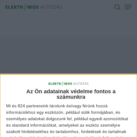
Men
Skip
to
search
main
content
Eui-sun Chung
Archives -
Az Ön adatainak védelme fontos a
számunkra
Elektromos Autózás
Mi és 824 partnereink tárolunk és/vagy férünk hozzá
információkhoz egy eszközön, például sütik formájában, és
személyes adatokat dolgozunk fel, például egyedi azonosítókat
és standard információkat, amelyeket az eszköz személyre
szabott hirdetésekhez és tartalomhoz, hirdetések és tartalmak