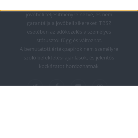
teljesítmény nem megbízható mutató a
jövőbeli teljesítményre nézve, és nem
garantálja a jövőbeli sikereket. TBSZ
esetében az adókezelés a személyes
státusztól függ és változhat.
A bemutatott értékpapírok nem személyre
szóló befektetési ajánlások, és jelentős
kockázatot hordozhatnak.
twitter
facebook
youtube
instagram
Copyright © 2025 elektromos-autozas.hu -
Minden jog fenntartva! I Design by PNGN I
Kapcsolat
I
Adatvédelem
I
Impresszum
I
Médiaajánlat