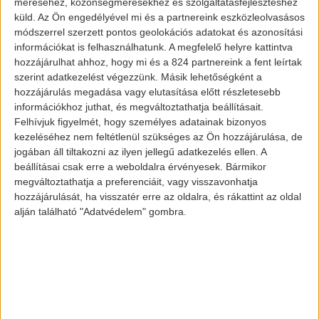
méréséhez, közönségmérésekhez és szolgáltatásfejlesztéshez
küld.
Az Ön engedélyével mi és a partnereink eszközleolvasásos
módszerrel szerzett pontos geolokációs adatokat és azonosítási
információkat is felhasználhatunk. A megfelelő helyre kattintva
hozzájárulhat ahhoz, hogy mi és a 824 partnereink a fent leírtak
szerint adatkezelést végezzünk. Másik lehetőségként a
hozzájárulás megadása vagy elutasítása előtt részletesebb
információkhoz juthat, és megváltoztathatja beállításait.
Felhívjuk figyelmét, hogy személyes adatainak bizonyos
kezeléséhez nem feltétlenül szükséges az Ön hozzájárulása, de
jogában áll tiltakozni az ilyen jellegű adatkezelés ellen. A
beállításai csak erre a weboldalra érvényesek. Bármikor
megváltoztathatja a preferenciáit, vagy visszavonhatja
hozzájárulását, ha visszatér erre az oldalra, és rákattint az oldal
alján található "Adatvédelem" gombra.
Aktualitás
A Hyundai
nagy terve