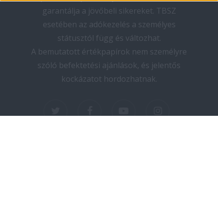
garantálja a jövőbeli sikereket. TBSZ
esetében az adókezelés a személyes
státusztól függ és változhat.
A bemutatott értékpapírok nem személyre
szóló befektetési ajánlások, és jelentős
kockázatot hordozhatnak.
twitter
facebook
youtube
instagram
Copyright © 2025 elektromos-autozas.hu -
Minden jog fenntartva! I Design by PNGN I
Kapcsolat
I
Adatvédelem
I
Impresszum
I
Médiaajánlat