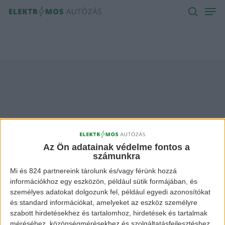
Men
Skip
to
search
main
content
maruti Archives -
Elektromos Autózás
Az Ön adatainak védelme fontos a
számunkra
Mi és 824 partnereink tárolunk és/vagy férünk hozzá
információkhoz egy eszközön, például sütik formájában, és
személyes adatokat dolgozunk fel, például egyedi azonosítókat
és standard információkat, amelyeket az eszköz személyre
szabott hirdetésekhez és tartalomhoz, hirdetések és tartalmak
méréséhez, közönségmérésekhez és szolgáltatásfejlesztéshez