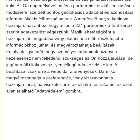
küld.
Az Ön engedélyével mi és a partnereink eszközleolvasásos
módszerrel szerzett pontos geolokációs adatokat és azonosítási
információkat is felhasználhatunk. A megfelelő helyre kattintva
hozzájárulhat ahhoz, hogy mi és a 824 partnereink a fent leírtak
szerint adatkezelést végezzünk. Másik lehetőségként a
hozzájárulás megadása vagy elutasítása előtt részletesebb
információkhoz juthat, és megváltoztathatja beállításait.
Felhívjuk figyelmét, hogy személyes adatainak bizonyos
kezeléséhez nem feltétlenül szükséges az Ön hozzájárulása, de
jogában áll tiltakozni az ilyen jellegű adatkezelés ellen. A
beállításai csak erre a weboldalra érvényesek. Bármikor
E-mobility elemzések
megváltoztathatja a preferenciáit, vagy visszavonhatja
Indiában
hozzájárulását, ha visszatér erre az oldalra, és rákattint az oldal
alján található "Adatvédelem" gombra.
2025-re az
elektromos
autók
fognak
dominálni