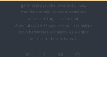
garantálja a jövőbeli sikereket. TBSZ
esetében az adókezelés a személyes
státusztól függ és változhat.
A bemutatott értékpapírok nem személyre
szóló befektetési ajánlások, és jelentős
kockázatot hordozhatnak.
twitter
facebook
youtube
instagram
Copyright © 2025 elektromos-autozas.hu -
Minden jog fenntartva! I Design by PNGN I
Kapcsolat
I
Adatvédelem
I
Impresszum
I
Médiaajánlat