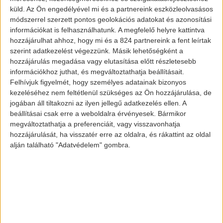
küld.
Az Ön engedélyével mi és a partnereink eszközleolvasásos
módszerrel szerzett pontos geolokációs adatokat és azonosítási
információkat is felhasználhatunk. A megfelelő helyre kattintva
hozzájárulhat ahhoz, hogy mi és a 824 partnereink a fent leírtak
szerint adatkezelést végezzünk. Másik lehetőségként a
hozzájárulás megadása vagy elutasítása előtt részletesebb
információkhoz juthat, és megváltoztathatja beállításait.
Felhívjuk figyelmét, hogy személyes adatainak bizonyos
kezeléséhez nem feltétlenül szükséges az Ön hozzájárulása, de
jogában áll tiltakozni az ilyen jellegű adatkezelés ellen. A
beállításai csak erre a weboldalra érvényesek. Bármikor
megváltoztathatja a preferenciáit, vagy visszavonhatja
hozzájárulását, ha visszatér erre az oldalra, és rákattint az oldal
alján található "Adatvédelem" gombra.
Aktualitás
A Nissan új
akkumulátort
fejleszt