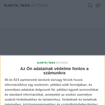
Men
Skip
to
search
main
content
max-out Archives -
Elektromos Autózás
Az Ön adatainak védelme fontos a
számunkra
Mi és 824 partnereink tárolunk és/vagy férünk hozzá
információkhoz egy eszközön, például sütik formájában, és
személyes adatokat dolgozunk fel, például egyedi azonosítókat
és standard információkat, amelyeket az eszköz személyre
szabott hirdetésekhez és tartalomhoz, hirdetések és tartalmak
méréséhez, közönségmérésekhez és szolgáltatásfejlesztéshez