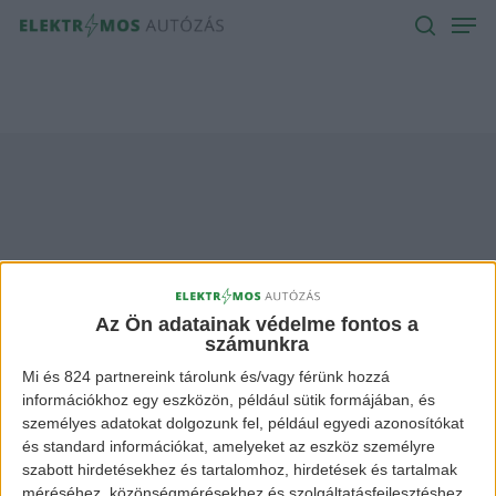
Men
Skip
to
search
main
content
mazda ev Archives -
Elektromos Autózás
Az Ön adatainak védelme fontos a
számunkra
Mi és 824 partnereink tárolunk és/vagy férünk hozzá
információkhoz egy eszközön, például sütik formájában, és
személyes adatokat dolgozunk fel, például egyedi azonosítókat
és standard információkat, amelyeket az eszköz személyre
szabott hirdetésekhez és tartalomhoz, hirdetések és tartalmak
méréséhez, közönségmérésekhez és szolgáltatásfejlesztéshez