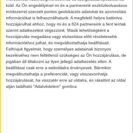
küld.
Az Ön engedélyével mi és a partnereink eszközleolvasásos
módszerrel szerzett pontos geolokációs adatokat és azonosítási
információkat is felhasználhatunk. A megfelelő helyre kattintva
hozzájárulhat ahhoz, hogy mi és a 824 partnereink a fent leírtak
szerint adatkezelést végezzünk. Másik lehetőségként a
hozzájárulás megadása vagy elutasítása előtt részletesebb
információkhoz juthat, és megváltoztathatja beállításait.
Felhívjuk figyelmét, hogy személyes adatainak bizonyos
kezeléséhez nem feltétlenül szükséges az Ön hozzájárulása, de
jogában áll tiltakozni az ilyen jellegű adatkezelés ellen. A
beállításai csak erre a weboldalra érvényesek. Bármikor
megváltoztathatja a preferenciáit, vagy visszavonhatja
Aktualitás
hozzájárulását, ha visszatér erre az oldalra, és rákattint az oldal
alján található "Adatvédelem" gombra.
A Mazda
egyetlen új
elektromos
járművet
jelentett be