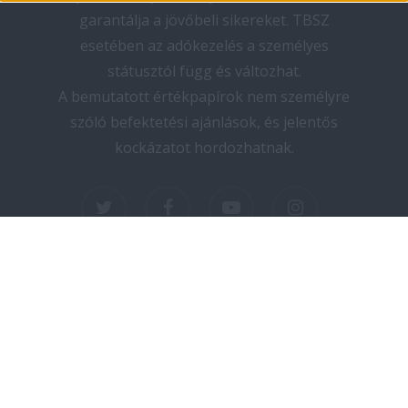
garantálja a jövőbeli sikereket. TBSZ
esetében az adókezelés a személyes
státusztól függ és változhat.
A bemutatott értékpapírok nem személyre
szóló befektetési ajánlások, és jelentős
kockázatot hordozhatnak.
twitter
facebook
youtube
instagram
Copyright © 2025 elektromos-autozas.hu -
Minden jog fenntartva! I Design by PNGN I
Kapcsolat
I
Adatvédelem
I
Impresszum
I
Médiaajánlat