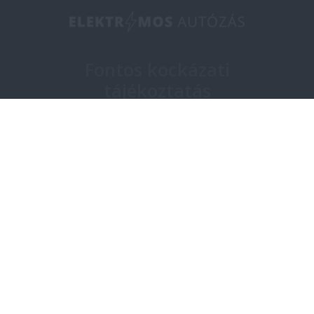
Fontos kockázati
tájékoztatás
Minden pénzügyi eszközbe történő
befektetés piaci kockázatoknak van kitéve.
Befektetése értéke ingadozhat és
csökkenhet, és fennáll a tőkevesztés (akár
teljes veszteség) kockázata. A múltbeli
teljesítmény nem megbízható mutató a
jövőbeli teljesítményre nézve, és nem
garantálja a jövőbeli sikereket. TBSZ
esetében az adókezelés a személyes
státusztól függ és változhat.