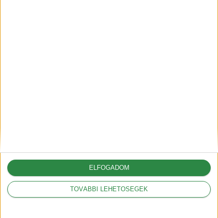
A Mazda
egyetlen új
elektromos
járművet
jelentett be
ELFOGADOM
TOVÁBBI LEHETŐSÉGEK