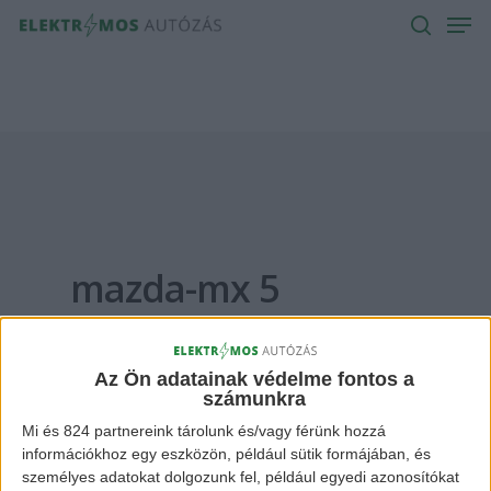
Men
Skip
to
search
main
content
mazda-mx 5
Archives -
Elektromos Autózás
Az Ön adatainak védelme fontos a
számunkra
Mi és 824 partnereink tárolunk és/vagy férünk hozzá
információkhoz egy eszközön, például sütik formájában, és
személyes adatokat dolgozunk fel, például egyedi azonosítókat