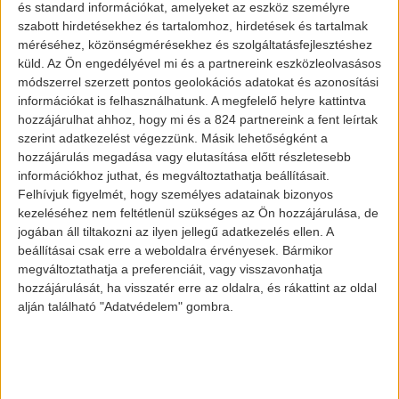
és standard információkat, amelyeket az eszköz személyre
szabott hirdetésekhez és tartalomhoz, hirdetések és tartalmak
méréséhez, közönségmérésekhez és szolgáltatásfejlesztéshez
küld.
Az Ön engedélyével mi és a partnereink eszközleolvasásos
módszerrel szerzett pontos geolokációs adatokat és azonosítási
információkat is felhasználhatunk. A megfelelő helyre kattintva
hozzájárulhat ahhoz, hogy mi és a 824 partnereink a fent leírtak
szerint adatkezelést végezzünk. Másik lehetőségként a
hozzájárulás megadása vagy elutasítása előtt részletesebb
információkhoz juthat, és megváltoztathatja beállításait.
Felhívjuk figyelmét, hogy személyes adatainak bizonyos
kezeléséhez nem feltétlenül szükséges az Ön hozzájárulása, de
jogában áll tiltakozni az ilyen jellegű adatkezelés ellen. A
beállításai csak erre a weboldalra érvényesek. Bármikor
megváltoztathatja a preferenciáit, vagy visszavonhatja
hozzájárulását, ha visszatér erre az oldalra, és rákattint az oldal
alján található "Adatvédelem" gombra.
Aktualitás