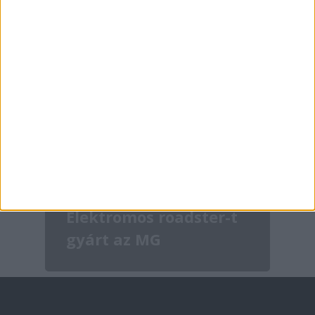
Aktualitás
Elektromos roadster-t
gyárt az MG