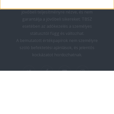
teljesítmény nem megbízható mutató a
jövőbeli teljesítményre nézve, és nem
garantálja a jövőbeli sikereket. TBSZ
esetében az adókezelés a személyes
státusztól függ és változhat.
A bemutatott értékpapírok nem személyre
szóló befektetési ajánlások, és jelentős
kockázatot hordozhatnak.
twitter
facebook
youtube
instagram
Copyright © 2025 elektromos-autozas.hu -
Minden jog fenntartva! I Design by PNGN I
Kapcsolat
I
Adatvédelem
I
Impresszum
I
Médiaajánlat