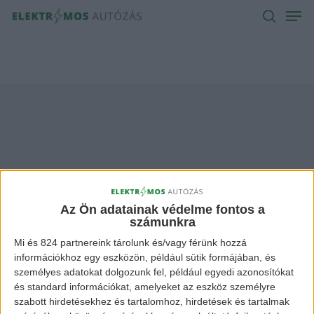
Men
Skip
to
search
main
content
mclaren suv
Archives -
Az Ön adatainak védelme fontos a
számunkra
Elektromos Autózás
Mi és 824 partnereink tárolunk és/vagy férünk hozzá
információkhoz egy eszközön, például sütik formájában, és
személyes adatokat dolgozunk fel, például egyedi azonosítókat
és standard információkat, amelyeket az eszköz személyre
szabott hirdetésekhez és tartalomhoz, hirdetések és tartalmak