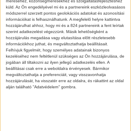
méréséhez, közönségmérésekhez és szolgáltatásfejlesztéshez
küld.
Az Ön engedélyével mi és a partnereink eszközleolvasásos
módszerrel szerzett pontos geolokációs adatokat és azonosítási
információkat is felhasználhatunk. A megfelelő helyre kattintva
hozzájárulhat ahhoz, hogy mi és a 824 partnereink a fent leírtak
szerint adatkezelést végezzünk. Másik lehetőségként a
hozzájárulás megadása vagy elutasítása előtt részletesebb
információkhoz juthat, és megváltoztathatja beállításait.
Felhívjuk figyelmét, hogy személyes adatainak bizonyos
kezeléséhez nem feltétlenül szükséges az Ön hozzájárulása, de
jogában áll tiltakozni az ilyen jellegű adatkezelés ellen. A
beállításai csak erre a weboldalra érvényesek. Bármikor
megváltoztathatja a preferenciáit, vagy visszavonhatja
hozzájárulását, ha visszatér erre az oldalra, és rákattint az oldal
alján található "Adatvédelem" gombra.
Érdekességek
Csak 2030-
ban érkezik
az első
elektromos