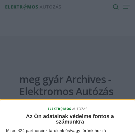
Men
Skip
to
search
main
content
meg gyár Archives -
Elektromos Autózás
Az Ön adatainak védelme fontos a
számunkra
Mi és 824 partnereink tárolunk és/vagy férünk hozzá