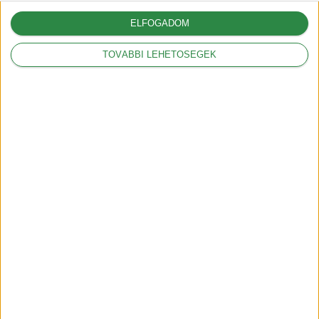
ELFOGADOM
TOVÁBBI LEHETŐSÉGEK
Aktualitás
A Ford kénytelen volt