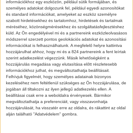
információkhoz egy eszközön, például sütik formájában, és
személyes adatokat dolgozunk fel, például egyedi azonosítókat
és standard információkat, amelyeket az eszköz személyre
szabott hirdetésekhez és tartalomhoz, hirdetések és tartalmak
méréséhez, közönségmérésekhez és szolgáltatásfejlesztéshez
küld.
Az Ön engedélyével mi és a partnereink eszközleolvasásos
módszerrel szerzett pontos geolokációs adatokat és azonosítási
információkat is felhasználhatunk. A megfelelő helyre kattintva
hozzájárulhat ahhoz, hogy mi és a 824 partnereink a fent leírtak
szerint adatkezelést végezzünk. Másik lehetőségként a
hozzájárulás megadása vagy elutasítása előtt részletesebb
információkhoz juthat, és megváltoztathatja beállításait.
Felhívjuk figyelmét, hogy személyes adatainak bizonyos
kezeléséhez nem feltétlenül szükséges az Ön hozzájárulása, de
jogában áll tiltakozni az ilyen jellegű adatkezelés ellen. A
beállításai csak erre a weboldalra érvényesek. Bármikor
megváltoztathatja a preferenciáit, vagy visszavonhatja
hozzájárulását, ha visszatér erre az oldalra, és rákattint az oldal
alján található "Adatvédelem" gombra.