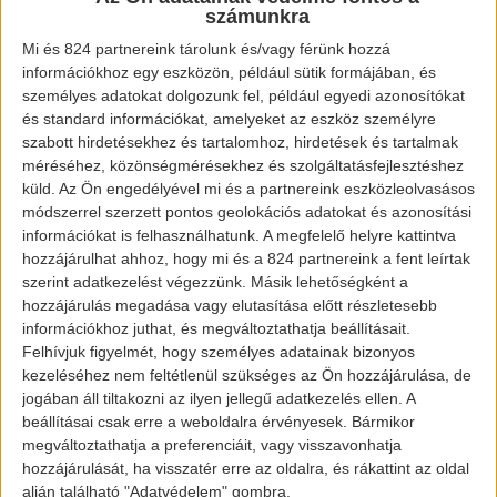
számunkra
Mi és 824 partnereink tárolunk és/vagy férünk hozzá
információkhoz egy eszközön, például sütik formájában, és
személyes adatokat dolgozunk fel, például egyedi azonosítókat
és standard információkat, amelyeket az eszköz személyre
szabott hirdetésekhez és tartalomhoz, hirdetések és tartalmak
méréséhez, közönségmérésekhez és szolgáltatásfejlesztéshez
küld.
Az Ön engedélyével mi és a partnereink eszközleolvasásos
módszerrel szerzett pontos geolokációs adatokat és azonosítási
információkat is felhasználhatunk. A megfelelő helyre kattintva
hozzájárulhat ahhoz, hogy mi és a 824 partnereink a fent leírtak
szerint adatkezelést végezzünk. Másik lehetőségként a
hozzájárulás megadása vagy elutasítása előtt részletesebb
információkhoz juthat, és megváltoztathatja beállításait.
Felhívjuk figyelmét, hogy személyes adatainak bizonyos
kezeléséhez nem feltétlenül szükséges az Ön hozzájárulása, de
jogában áll tiltakozni az ilyen jellegű adatkezelés ellen. A
beállításai csak erre a weboldalra érvényesek. Bármikor
megváltoztathatja a preferenciáit, vagy visszavonhatja
hozzájárulását, ha visszatér erre az oldalra, és rákattint az oldal
alján található "Adatvédelem" gombra.