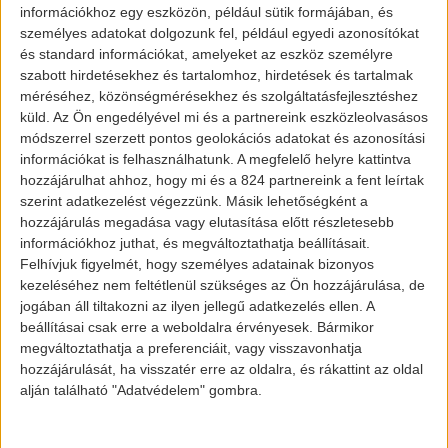
információkhoz egy eszközön, például sütik formájában, és
személyes adatokat dolgozunk fel, például egyedi azonosítókat
és standard információkat, amelyeket az eszköz személyre
szabott hirdetésekhez és tartalomhoz, hirdetések és tartalmak
méréséhez, közönségmérésekhez és szolgáltatásfejlesztéshez
küld.
Az Ön engedélyével mi és a partnereink eszközleolvasásos
módszerrel szerzett pontos geolokációs adatokat és azonosítási
információkat is felhasználhatunk. A megfelelő helyre kattintva
hozzájárulhat ahhoz, hogy mi és a 824 partnereink a fent leírtak
szerint adatkezelést végezzünk. Másik lehetőségként a
hozzájárulás megadása vagy elutasítása előtt részletesebb
információkhoz juthat, és megváltoztathatja beállításait.
Felhívjuk figyelmét, hogy személyes adatainak bizonyos
kezeléséhez nem feltétlenül szükséges az Ön hozzájárulása, de
jogában áll tiltakozni az ilyen jellegű adatkezelés ellen. A
beállításai csak erre a weboldalra érvényesek. Bármikor
megváltoztathatja a preferenciáit, vagy visszavonhatja
hozzájárulását, ha visszatér erre az oldalra, és rákattint az oldal
alján található "Adatvédelem" gombra.