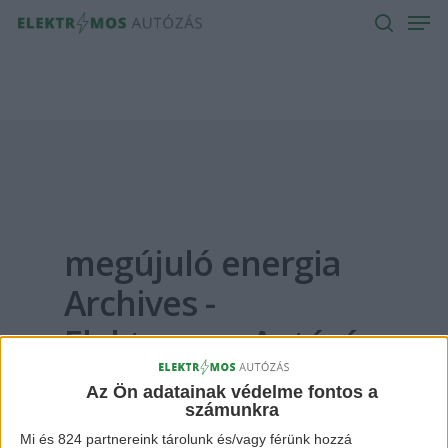
Men
Skip
to
search
main
content
megújuló energia
Archives -
Elektromos Autózás
Az Ön adatainak védelme fontos a
számunkra
Mi és 824 partnereink tárolunk és/vagy férünk hozzá