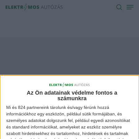
Men
Skip
to
search
main
content
mercedes cla
Archives -
Az Ön adatainak védelme fontos a
számunkra
Elektromos Autózás
Mi és 824 partnereink tárolunk és/vagy férünk hozzá
információkhoz egy eszközön, például sütik formájában, és
személyes adatokat dolgozunk fel, például egyedi azonosítókat
és standard információkat, amelyeket az eszköz személyre
szabott hirdetésekhez és tartalomhoz, hirdetések és tartalmak