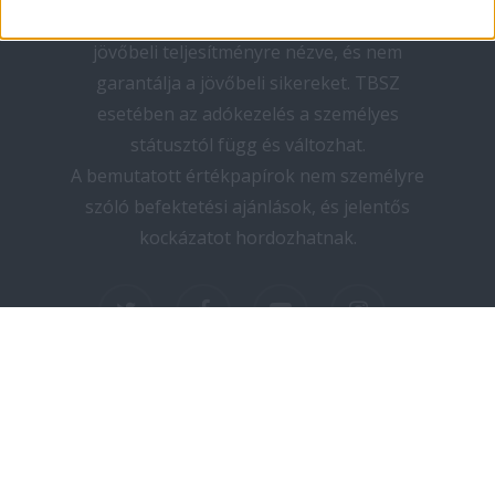
teljesítmény nem megbízható mutató a
jövőbeli teljesítményre nézve, és nem
garantálja a jövőbeli sikereket. TBSZ
esetében az adókezelés a személyes
státusztól függ és változhat.
A bemutatott értékpapírok nem személyre
szóló befektetési ajánlások, és jelentős
kockázatot hordozhatnak.
twitter
facebook
youtube
instagram
Copyright © 2025 elektromos-autozas.hu -
Minden jog fenntartva! I Design by PNGN I
Kapcsolat
I
Adatvédelem
I
Impresszum
I
Médiaajánlat