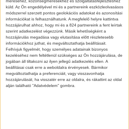
méréséhez, közönségmérésekhez és szolgáltatásfejlesztéshez
küld.
Az Ön engedélyével mi és a partnereink eszközleolvasásos
módszerrel szerzett pontos geolokációs adatokat és azonosítási
információkat is felhasználhatunk. A megfelelő helyre kattintva
hozzájárulhat ahhoz, hogy mi és a 824 partnereink a fent leírtak
szerint adatkezelést végezzünk. Másik lehetőségként a
hozzájárulás megadása vagy elutasítása előtt részletesebb
információkhoz juthat, és megváltoztathatja beállításait.
Felhívjuk figyelmét, hogy személyes adatainak bizonyos
kezeléséhez nem feltétlenül szükséges az Ön hozzájárulása, de
jogában áll tiltakozni az ilyen jellegű adatkezelés ellen. A
beállításai csak erre a weboldalra érvényesek. Bármikor
megváltoztathatja a preferenciáit, vagy visszavonhatja
hozzájárulását, ha visszatér erre az oldalra, és rákattint az oldal
alján található "Adatvédelem" gombra.
Aktualitás
A BMW nem
mond le a
hagyományos