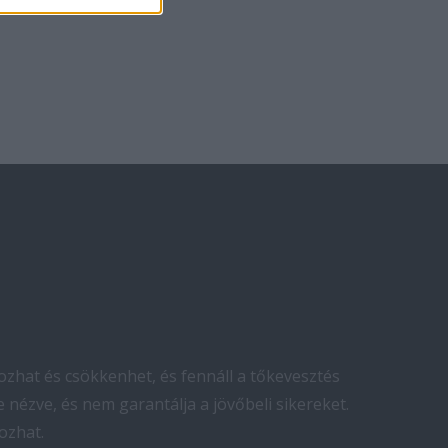
zhat és csökkenhet, és fennáll a tőkevesztés
 nézve, és nem garantálja a jövőbeli sikereket.
ozhat.