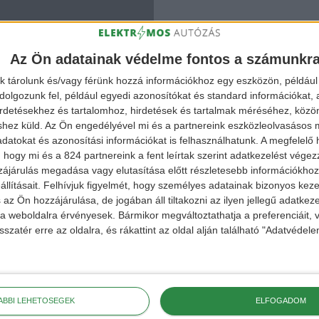
Az Ön adatainak védelme fontos a számunkr
k tárolunk és/vagy férünk hozzá információkhoz egy eszközön, például 
olgozunk fel, például egyedi azonosítókat és standard információkat,
irdetésekhez és tartalomhoz, hirdetések és tartalmak méréséhez, kö
shez küld.
Az Ön engedélyével mi és a partnereink eszközleolvasásos m
datokat és azonosítási információkat is felhasználhatunk. A megfelelő h
 hogy mi és a 824 partnereink a fent leírtak szerint adatkezelést vége
ájárulás megadása vagy elutasítása előtt részletesebb információkhoz 
llításait.
Felhívjuk figyelmét, hogy személyes adatainak bizonyos ke
 az Ön hozzájárulása, de jogában áll tiltakozni az ilyen jellegű adatkeze
e a weboldalra érvényesek. Bármikor megváltoztathatja a preferenciáit,
sszatér erre az oldalra, és rákattint az oldal alján található "Adatvéde
ÁBBI LEHETŐSÉGEK
ELFOGADOM