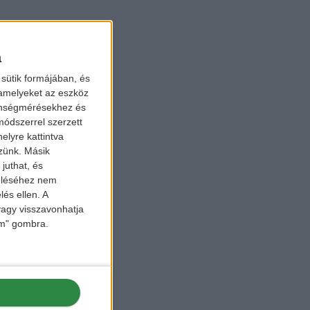
a
sütik formájában, és
 amelyeket az eszköz
zönségmérésekhez és
ódszerrel szerzett
elyre kattintva
zzünk. Másik
juthat, és
zeléséhez nem
lés ellen. A
 vagy visszavonhatja
lem" gombra.