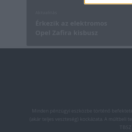
Aktualitás
Érkezik az elektromos
Opel Zafira kisbusz
Minden pénzügyi eszközbe történő befektetés
(akár teljes veszteség) kockázata. A múltbeli 
TBSZ 