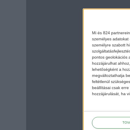
Mi és 824 partnerein
személyes adatokat d
személyre szabott h
szolgáltatásfejleszté
pontos geolokációs a
hozzájárulhat ahhoz,
lehetőségként a hozz
megváltoztathatja beá
feltétlenül szükséges
beállításai csak err
hozzájárulását, ha vi
TOV