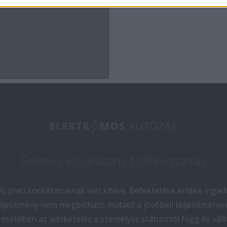
Fontos kockázati tájékoztatás
 piaci kockázatoknak van kitéve. Befektetése értéke ingado
teljesítmény nem megbízható mutató a jövőbeli teljesítményre
esetében az adókezelés a személyes státusztól függ és vált