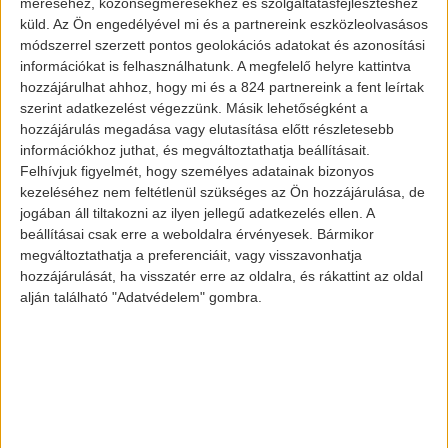
méréséhez, közönségmérésekhez és szolgáltatásfejlesztéshez
küld.
Az Ön engedélyével mi és a partnereink eszközleolvasásos
módszerrel szerzett pontos geolokációs adatokat és azonosítási
információkat is felhasználhatunk. A megfelelő helyre kattintva
hozzájárulhat ahhoz, hogy mi és a 824 partnereink a fent leírtak
szerint adatkezelést végezzünk. Másik lehetőségként a
hozzájárulás megadása vagy elutasítása előtt részletesebb
információkhoz juthat, és megváltoztathatja beállításait.
Felhívjuk figyelmét, hogy személyes adatainak bizonyos
kezeléséhez nem feltétlenül szükséges az Ön hozzájárulása, de
jogában áll tiltakozni az ilyen jellegű adatkezelés ellen. A
beállításai csak erre a weboldalra érvényesek. Bármikor
megváltoztathatja a preferenciáit, vagy visszavonhatja
hozzájárulását, ha visszatér erre az oldalra, és rákattint az oldal
alján található "Adatvédelem" gombra.
Aktualitás
A Mercedes
elektromos
járművei
rekord évet