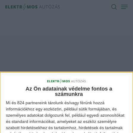
Men
Skip
to
search
main
content
mercedes ev
Archives -
Az Ön adatainak védelme fontos a
számunkra
Elektromos Autózás
Mi és 824 partnereink tárolunk és/vagy férünk hozzá
információkhoz egy eszközön, például sütik formájában, és
személyes adatokat dolgozunk fel, például egyedi azonosítókat
és standard információkat, amelyeket az eszköz személyre
szabott hirdetésekhez és tartalomhoz, hirdetések és tartalmak