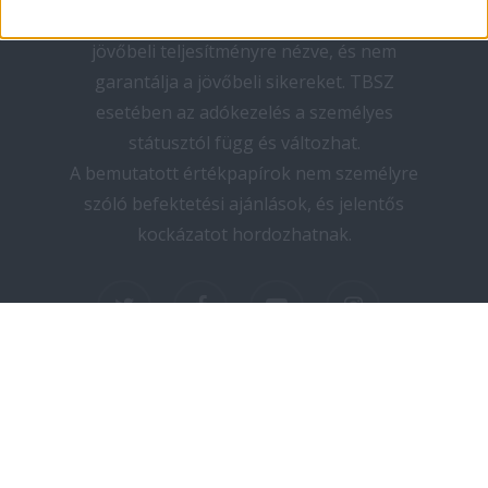
teljesítmény nem megbízható mutató a
jövőbeli teljesítményre nézve, és nem
garantálja a jövőbeli sikereket. TBSZ
esetében az adókezelés a személyes
státusztól függ és változhat.
A bemutatott értékpapírok nem személyre
szóló befektetési ajánlások, és jelentős
kockázatot hordozhatnak.
twitter
facebook
youtube
instagram
Copyright © 2025 elektromos-autozas.hu -
Minden jog fenntartva! I Design by PNGN I
Kapcsolat
I
Adatvédelem
I
Impresszum
I
Médiaajánlat