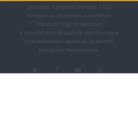
garantálja a jövőbeli sikereket. TBSZ
esetében az adókezelés a személyes
státusztól függ és változhat.
A bemutatott értékpapírok nem személyre
szóló befektetési ajánlások, és jelentős
kockázatot hordozhatnak.
twitter
facebook
youtube
instagram
Copyright © 2025 elektromos-autozas.hu -
Minden jog fenntartva! I Design by PNGN I
Kapcsolat
I
Adatvédelem
I
Impresszum
I
Médiaajánlat