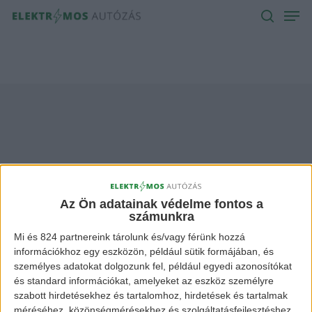
Men
Skip
to
search
main
content
merész Archives -
Elektromos Autózás
Az Ön adatainak védelme fontos a
számunkra
Mi és 824 partnereink tárolunk és/vagy férünk hozzá
információkhoz egy eszközön, például sütik formájában, és
személyes adatokat dolgozunk fel, például egyedi azonosítókat
és standard információkat, amelyeket az eszköz személyre
szabott hirdetésekhez és tartalomhoz, hirdetések és tartalmak
méréséhez, közönségmérésekhez és szolgáltatásfejlesztéshez