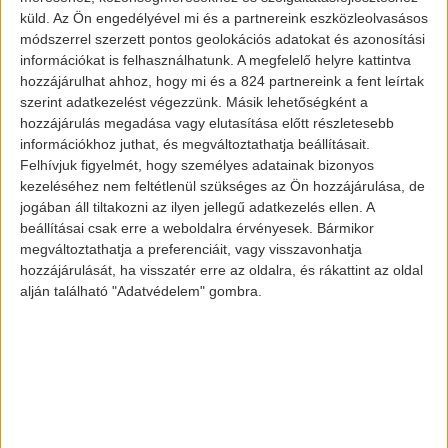
küld.
Az Ön engedélyével mi és a partnereink eszközleolvasásos
módszerrel szerzett pontos geolokációs adatokat és azonosítási
információkat is felhasználhatunk. A megfelelő helyre kattintva
hozzájárulhat ahhoz, hogy mi és a 824 partnereink a fent leírtak
szerint adatkezelést végezzünk. Másik lehetőségként a
hozzájárulás megadása vagy elutasítása előtt részletesebb
információkhoz juthat, és megváltoztathatja beállításait.
Felhívjuk figyelmét, hogy személyes adatainak bizonyos
kezeléséhez nem feltétlenül szükséges az Ön hozzájárulása, de
jogában áll tiltakozni az ilyen jellegű adatkezelés ellen. A
beállításai csak erre a weboldalra érvényesek. Bármikor
megváltoztathatja a preferenciáit, vagy visszavonhatja
hozzájárulását, ha visszatér erre az oldalra, és rákattint az oldal
alján található "Adatvédelem" gombra.
Aktualitás
Ez volt Elon
Musk hete?