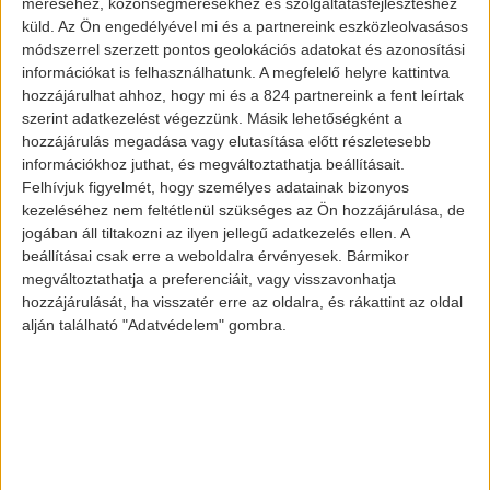
méréséhez, közönségmérésekhez és szolgáltatásfejlesztéshez
küld.
Az Ön engedélyével mi és a partnereink eszközleolvasásos
módszerrel szerzett pontos geolokációs adatokat és azonosítási
információkat is felhasználhatunk. A megfelelő helyre kattintva
hozzájárulhat ahhoz, hogy mi és a 824 partnereink a fent leírtak
szerint adatkezelést végezzünk. Másik lehetőségként a
hozzájárulás megadása vagy elutasítása előtt részletesebb
információkhoz juthat, és megváltoztathatja beállításait.
Felhívjuk figyelmét, hogy személyes adatainak bizonyos
kezeléséhez nem feltétlenül szükséges az Ön hozzájárulása, de
jogában áll tiltakozni az ilyen jellegű adatkezelés ellen. A
beállításai csak erre a weboldalra érvényesek. Bármikor
megváltoztathatja a preferenciáit, vagy visszavonhatja
hozzájárulását, ha visszatér erre az oldalra, és rákattint az oldal
alján található "Adatvédelem" gombra.
Aktualitás
Vegyesek a
vélemények
a BMW i3