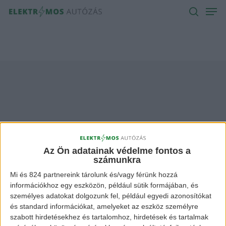
Men
Skip
to
search
main
content
2020 Nissan leaf
Archives -
Az Ön adatainak védelme fontos a
számunkra
Elektromos Autózás
Mi és 824 partnereink tárolunk és/vagy férünk hozzá
információkhoz egy eszközön, például sütik formájában, és
személyes adatokat dolgozunk fel, például egyedi azonosítókat
és standard információkat, amelyeket az eszköz személyre
szabott hirdetésekhez és tartalomhoz, hirdetések és tartalmak