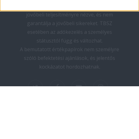
teljesítmény nem megbízható mutató a
jövőbeli teljesítményre nézve, és nem
garantálja a jövőbeli sikereket. TBSZ
esetében az adókezelés a személyes
státusztól függ és változhat.
A bemutatott értékpapírok nem személyre
szóló befektetési ajánlások, és jelentős
kockázatot hordozhatnak.
twitter
facebook
youtube
instagram
Copyright © 2025 elektromos-autozas.hu -
Minden jog fenntartva! I Design by PNGN I
Kapcsolat
I
Adatvédelem
I
Impresszum
I
Médiaajánlat