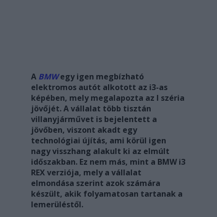
A
BMW
egy igen megbízható
elektromos autót alkotott az i3-as
képében, mely megalapozta az I széria
jövőjét. A vállalat több tisztán
villanyjárművet is bejelentett a
jövőben, viszont akadt egy
technológiai újítás, ami körül igen
nagy visszhang alakult ki az elmúlt
időszakban. Ez nem más, mint a BMW i3
REX verziója, mely a vállalat
elmondása szerint azok számára
készült, akik folyamatosan tartanak a
lemerüléstől.