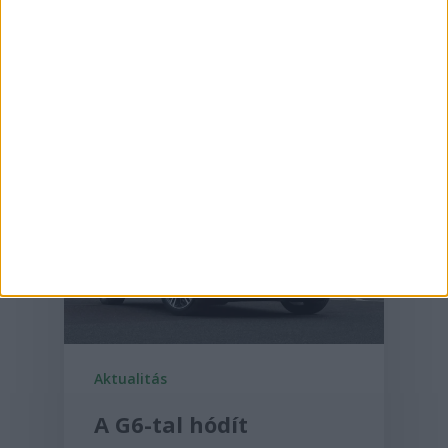
2025-06-30
Aktualitás
A G6-tal hódít