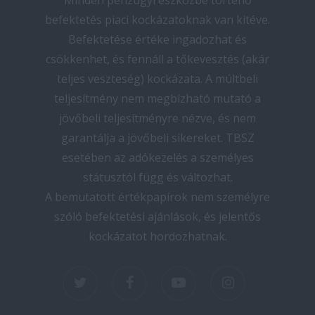
Minden pénzügyi eszközbe történő
befektetés piaci kockázatoknak van kitéve.
Befektetése értéke ingadozhat és
csökkenhet, és fennáll a tőkevesztés (akár
teljes veszteség) kockázata. A múltbeli
teljesítmény nem megbízható mutató a
jövőbeli teljesítményre nézve, és nem
garantálja a jövőbeli sikereket. TBSZ
esetében az adókezelés a személyes
státusztól függ és változhat.
A bemutatott értékpapírok nem személyre
szóló befektetési ajánlások, és jelentős
kockázatot hordozhatnak.
twitter
facebook
youtube
instagram