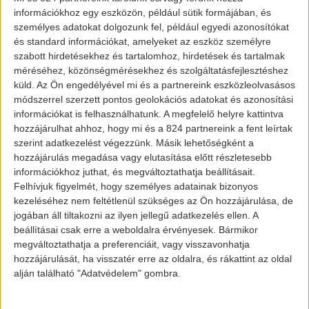
jelentette be a vállalat – „Az
információkhoz egy eszközön, például sütik formájában, és
adminisztrációtól egészen a vásárlásig, a
személyes adatokat dolgozunk fel, például egyedi azonosítókat
és standard információkat, amelyeket az eszköz személyre
tervezéstől egészen a gyártásig, a
szabott hirdetésekhez és tartalomhoz, hirdetések és tartalmak
fenntartható fejlődés érdekeit fogjuk
méréséhez, közönségmérésekhez és szolgáltatásfejlesztéshez
előnybe helyezni. ” A nyilatkozatot a
küld.
Az Ön engedélyével mi és a partnereink eszközleolvasásos
módszerrel szerzett pontos geolokációs adatokat és azonosítási
vezérigazgató, Oliver Zipse jelentette be.
információkat is felhasználhatunk. A megfelelő helyre kattintva
hozzájárulhat ahhoz, hogy mi és a 824 partnereink a fent leírtak
szerint adatkezelést végezzünk. Másik lehetőségként a
hozzájárulás megadása vagy elutasítása előtt részletesebb
információkhoz juthat, és megváltoztathatja beállításait.
Felhívjuk figyelmét, hogy személyes adatainak bizonyos
kezeléséhez nem feltétlenül szükséges az Ön hozzájárulása, de
jogában áll tiltakozni az ilyen jellegű adatkezelés ellen. A
beállításai csak erre a weboldalra érvényesek. Bármikor
BMW i6
megváltoztathatja a preferenciáit, vagy visszavonhatja
hozzájárulását, ha visszatér erre az oldalra, és rákattint az oldal
alján található "Adatvédelem" gombra.
A REX dilemma