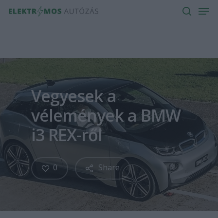
Men
Skip
to
search
main
content
Vegyesek a
vélemények a BMW
i3 REX-ről
0
Share