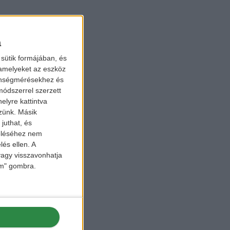
a
sütik formájában, és
 amelyeket az eszköz
zönségmérésekhez és
ódszerrel szerzett
elyre kattintva
zzünk. Másik
juthat, és
zeléséhez nem
lés ellen. A
 vagy visszavonhatja
lem" gombra.