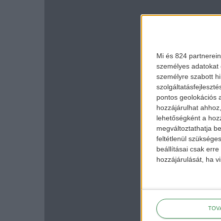
Mi és 824 partnerein
személyes adatokat d
személyre szabott h
szolgáltatásfejleszté
pontos geolokációs a
hozzájárulhat ahhoz,
lehetőségként a hozz
megváltoztathatja beá
feltétlenül szükséges
beállításai csak err
hozzájárulását, ha vi
TOV