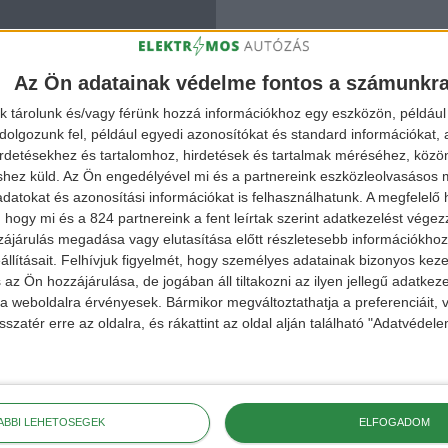
Az Ön adatainak védelme fontos a számunkr
k tárolunk és/vagy férünk hozzá információkhoz egy eszközön, például 
olgozunk fel, például egyedi azonosítókat és standard információkat,
irdetésekhez és tartalomhoz, hirdetések és tartalmak méréséhez, kö
shez küld.
Az Ön engedélyével mi és a partnereink eszközleolvasásos m
datokat és azonosítási információkat is felhasználhatunk. A megfelelő h
 hogy mi és a 824 partnereink a fent leírtak szerint adatkezelést vége
ájárulás megadása vagy elutasítása előtt részletesebb információkhoz 
llításait.
Felhívjuk figyelmét, hogy személyes adatainak bizonyos ke
 az Ön hozzájárulása, de jogában áll tiltakozni az ilyen jellegű adatkeze
e a weboldalra érvényesek. Bármikor megváltoztathatja a preferenciáit,
sszatér erre az oldalra, és rákattint az oldal alján található "Adatvéde
ÁBBI LEHETŐSÉGEK
ELFOGADOM