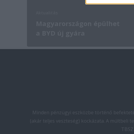
Aktualitás
Magyarországon épülhet
a BYD új gyára
Minden pénzügyi eszközbe történő befektetés
(akár teljes veszteség) kockázata. A múltbeli 
TBSZ 