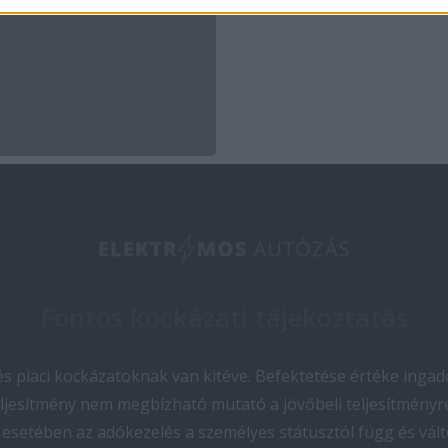
Fontos kockázati tájékoztatás
 piaci kockázatoknak van kitéve. Befektetése értéke ingado
teljesítmény nem megbízható mutató a jövőbeli teljesítményre
esetében az adókezelés a személyes státusztól függ és vált