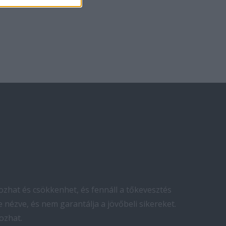
zhat és csökkenhet, és fennáll a tőkevesztés
 nézve, és nem garantálja a jövőbeli sikereket.
ozhat.