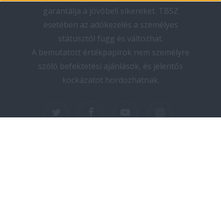
garantálja a jövőbeli sikereket. TBSZ
esetében az adókezelés a személyes
státusztól függ és változhat.
A bemutatott értékpapírok nem személyre
szóló befektetési ajánlások, és jelentős
kockázatot hordozhatnak.
twitter
facebook
youtube
instagram
Copyright © 2025 elektromos-autozas.hu -
Minden jog fenntartva! I Design by PNGN I
Kapcsolat
I
Adatvédelem
I
Impresszum
I
Médiaajánlat