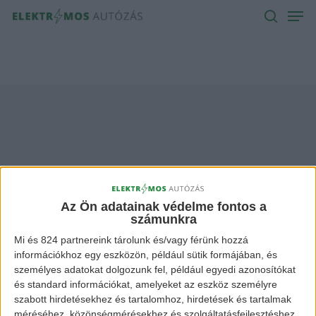
Men
Skip
to
search
main
content
Master z.e Archives -
Elektromos Autózás
Az Ön adatainak védelme fontos a
számunkra
Mi és 824 partnereink tárolunk és/vagy férünk hozzá
információkhoz egy eszközön, például sütik formájában, és
személyes adatokat dolgozunk fel, például egyedi azonosítókat
és standard információkat, amelyeket az eszköz személyre
szabott hirdetésekhez és tartalomhoz, hirdetések és tartalmak
méréséhez, közönségmérésekhez és szolgáltatásfejlesztéshez