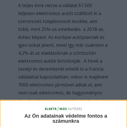
A teljes évre nézve a vállalat 61.500
teljesen elektromos autót szállított ki a
szerencsés tulajdonosok kezébe, ami
több, mint 25%-os emelkedés a 2018-as
évhez képest. Az európai autópiacnak ez
igen sokat jelent, mivel így már csaknem a
4,2%-át az eladásoknak a színtisztán
elektromos autók birtokolják. A hírek a
tavalyi év decemberét emelik ki a francia
vállalattal kapcsolatban, mikor is majdnem
7000 elektromos járművet adtak el, ami
nem csak elektromos, de hagyományos
járművek közt is szinte rekordnak számít.
Az Ön adatainak védelme fontos a
Miből mennyi?
számunkra
A
Renault
leghíresebb e-járműve