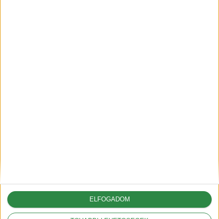
Legfrissebbek
Európába is érkezik a
hétszemélyes Model Y
2025-12-14
ELFOGADOM
Autónyitás nyári hőségben –