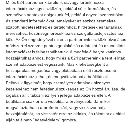
Mi és 824 partnereink tárolunk és/vagy férünk hozzá
egyértelműen a
ZOE
. A 2019-es verzió
információkhoz egy eszközön, például sütik formájában, és
felvette a versenyt a többi elektromos
személyes adatokat dolgozunk fel, például egyedi azonosítókat
és standard információkat, amelyeket az eszköz személyre
autóval a maga majdnem 400 km-es
szabott hirdetésekhez és tartalomhoz, hirdetések és tartalmak
hatótávjával, 30 perces gyorstöltési
méréséhez, közönségmérésekhez és szolgáltatásfejlesztéshez
funkciójával, illetve egyéb
küld.
Az Ön engedélyével mi és a partnereink eszközleolvasásos
módszerrel szerzett pontos geolokációs adatokat és azonosítási
vezetéstámogató rendszerével. Nem is
információkat is felhasználhatunk. A megfelelő helyre kattintva
csoda, hogy ez volt az aranytojása a
hozzájárulhat ahhoz, hogy mi és a 824 partnereink a fent leírtak
vállaltnak a 2019-es évben és ez a
szerint adatkezelést végezzünk. Másik lehetőségként a
hozzájárulás megadása vagy elutasítása előtt részletesebb
számokon is meglátszik.
információkhoz juthat, és megváltoztathatja beállításait.
Felhívjuk figyelmét, hogy személyes adatainak bizonyos
kezeléséhez nem feltétlenül szükséges az Ön hozzájárulása, de
jogában áll tiltakozni az ilyen jellegű adatkezelés ellen. A
beállításai csak erre a weboldalra érvényesek. Bármikor
megváltoztathatja a preferenciáit, vagy visszavonhatja
hozzájárulását, ha visszatér erre az oldalra, és rákattint az oldal
alján található "Adatvédelem" gombra.