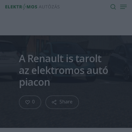
Men
Skip
to
search
main
content
A Renault is tarolt
az elektromos autó
piacon
0
Share