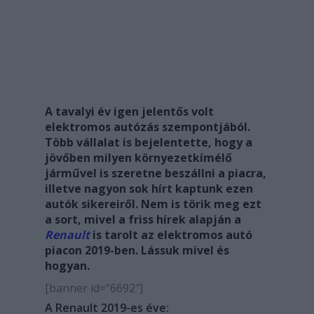
A tavalyi év igen jelentős volt
elektromos autózás szempontjából.
Több vállalat is bejelentette, hogy a
jövőben milyen környezetkímélő
járművel is szeretne beszállni a piacra,
illetve nagyon sok hírt kaptunk ezen
autók sikereiről. Nem is törik meg ezt
a sort, mivel a friss hírek alapján a
Renault
is tarolt az elektromos autó
piacon 2019-ben. Lássuk mivel és
hogyan.
[banner id=”6692″]
A Renault 2019-es éve: