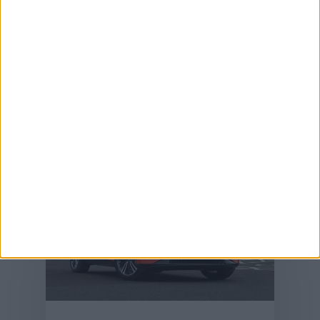
professzionális
megoldások és
megelőzés
2025-06-30