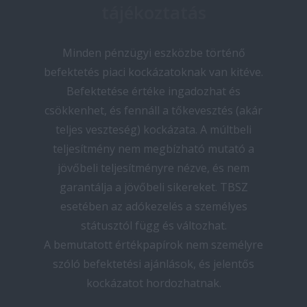
tájékoztatás
Minden pénzügyi eszközbe történő
befektetés piaci kockázatoknak van kitéve.
Befektetése értéke ingadozhat és
csökkenhet, és fennáll a tőkevesztés (akár
teljes veszteség) kockázata. A múltbeli
teljesítmény nem megbízható mutató a
jövőbeli teljesítményre nézve, és nem
garantálja a jövőbeli sikereket. TBSZ
esetében az adókezelés a személyes
státusztól függ és változhat.
A bemutatott értékpapírok nem személyre
szóló befektetési ajánlások, és jelentős
kockázatot hordozhatnak.