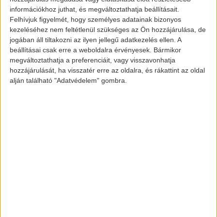
információkhoz juthat, és megváltoztathatja beállításait.
Felhívjuk figyelmét, hogy személyes adatainak bizonyos
kezeléséhez nem feltétlenül szükséges az Ön hozzájárulása, de
jogában áll tiltakozni az ilyen jellegű adatkezelés ellen. A
beállításai csak erre a weboldalra érvényesek. Bármikor
megváltoztathatja a preferenciáit, vagy visszavonhatja
Renault K-ZE
hozzájárulását, ha visszatér erre az oldalra, és rákattint az oldal
alján található "Adatvédelem" gombra.
Sokak szerint egy best seller autónak
nézünk elébe, mivel a Renault egy igazi
családbarát járművet rakott le a piacra. A
jármű minden alapvető funkcióval
rendelkezik, mely egy elektromos autóhoz
elengedhetetlen, például egy 20 cm
átmérőjű érintőképernyővel, illetve hátsó
tolatókamerával. Reméljük, hogy Kína
után hozzánk is egyszer eljut ez az