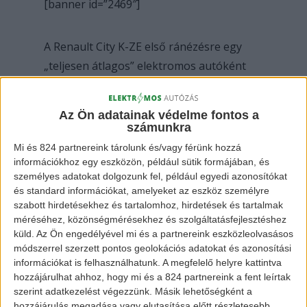
[banner id=”2469″]
A Renault City K-ZE első ránézésre egy
„teljesen átlagos” elektromos autóként
fog megérkezni a vásárlók köreibe. A 25
Kwh-s akkumulátortól és a 271 km-es
Az Ön adatainak védelme fontos a
hatótávtól valószínűleg senki sem fog
számunkra
hátraesni a székében, viszont szakértők
Mi és 824 partnereink tárolunk és/vagy férünk hozzá
szerint a francia jármű nem is ezért lesz
információkhoz egy eszközön, például sütik formájában, és
személyes adatokat dolgozunk fel, például egyedi azonosítókat
kelendő az országban, hanem az
és standard információkat, amelyeket az eszköz személyre
árcédulája miatt. A K-ZE ugyanis alig 8650
szabott hirdetésekhez és tartalomhoz, hirdetések és tartalmak
dolláros árcédulával fog indulni, mely
méréséhez, közönségmérésekhez és szolgáltatásfejlesztéshez
küld.
Az Ön engedélyével mi és a partnereink eszközleolvasásos
átszámítva alig 2.6 millió forint.
módszerrel szerzett pontos geolokációs adatokat és azonosítási
információkat is felhasználhatunk. A megfelelő helyre kattintva
hozzájárulhat ahhoz, hogy mi és a 824 partnereink a fent leírtak
szerint adatkezelést végezzünk. Másik lehetőségként a
hozzájárulás megadása vagy elutasítása előtt részletesebb