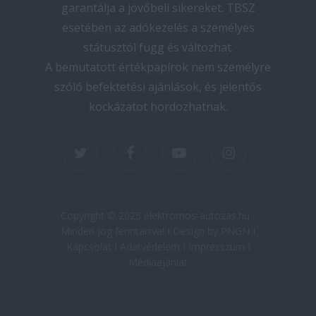
garantálja a jövőbeli sikereket. TBSZ
esetében az adókezelés a személyes
státusztól függ és változhat.
A bemutatott értékpapírok nem személyre
szóló befektetési ajánlások, és jelentős
kockázatot hordozhatnak.
twitter
facebook
youtube
instagram
Copyright © 2025 elektromos-autozas.hu -
Minden jog fenntartva! I Design by PNGN I
Kapcsolat
I
Adatvédelem
I
Impresszum
I
Médiaajánlat