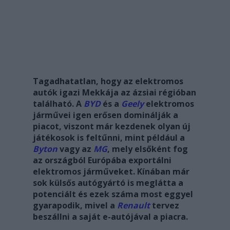
Tagadhatatlan, hogy az elektromos
autók igazi Mekkája az ázsiai régióban
található. A
BYD
és a
Geely
elektromos
járművei igen erősen dominálják a
piacot, viszont már kezdenek olyan új
játékosok is feltűnni, mint például a
Byton
vagy az
MG
, mely elsőként fog
az országból Európába exportálni
elektromos járműveket. Kínában már
sok külsős autógyártó is meglátta a
potenciált és ezek száma most eggyel
gyarapodik, mivel a
Renault
tervez
beszállni a saját e-autójával a piacra.