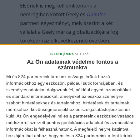
Elsőnek is meg kell említenünk a
nemrégiben kötött Geely és
Daimler
partneri egyezményt, mely szerint a két
vállalat a Geely márka globalizációjára fog
törekedni az elkövetkezendő években.
Elmondásaik alapján az új okos autók
gyártására és azok megjelenésére fognak
Az Ön adatainak védelme fontos a
törekedni a kínai piacon kívül.
Nem kellett
számunkra
sok idő, hogy bejelentsék az új márkájukat
Mi és 824 partnereink tárolunk és/vagy férünk hozzá
információkhoz egy eszközön, például sütik formájában, és
a Geometry-t, melyből az első példány, a
személyes adatokat dolgozunk fel, például egyedi azonosítókat
Geometry A névre fog hallgatni. A célja
és standard információkat, amelyeket az eszköz személyre
egyértelműen az a cégnek, hogy
szabott hirdetésekhez és tartalomhoz, hirdetések és tartalmak
méréséhez, közönségmérésekhez és szolgáltatásfejlesztéshez
megmutassák, hogy luxusautók
küld.
Az Ön engedélyével mi és a partnereink eszközleolvasásos
gyártására is képesek.
módszerrel szerzett pontos geolokációs adatokat és azonosítási
információkat is felhasználhatunk. A megfelelő helyre kattintva
hozzájárulhat ahhoz, hogy mi és a 824 partnereink a fent leírtak