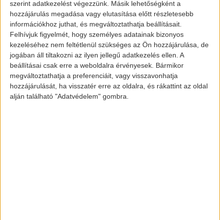
szerint adatkezelést végezzünk. Másik lehetőségként a
hozzájárulás megadása vagy elutasítása előtt részletesebb
információkhoz juthat, és megváltoztathatja beállításait.
Felhívjuk figyelmét, hogy személyes adatainak bizonyos
kezeléséhez nem feltétlenül szükséges az Ön hozzájárulása, de
jogában áll tiltakozni az ilyen jellegű adatkezelés ellen. A
beállításai csak erre a weboldalra érvényesek. Bármikor
megváltoztathatja a preferenciáit, vagy visszavonhatja
hozzájárulását, ha visszatér erre az oldalra, és rákattint az oldal
alján található "Adatvédelem" gombra.
Geely Geometry A
A jármű az eddigi felmérések alapján 31-
37 ezer dolláros áron, azaz körülbelül 8-11
millió forintért lesz elérhető a piacon,
típustól függően. Hatótávolsága 400-500
kilométer közé tehető majd, szintén attól
függően, hogy milyen akkumulátorral