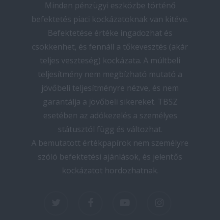
Minden pénzügyi eszközbe történő
befektetés piaci kockázatoknak van kitéve.
Befektetése értéke ingadozhat és
csökkenhet, és fennáll a tőkevesztés (akár
teljes veszteség) kockázata. A múltbeli
teljesítmény nem megbízható mutató a
jövőbeli teljesítményre nézve, és nem
garantálja a jövőbeli sikereket. TBSZ
esetében az adókezelés a személyes
státusztól függ és változhat.
A bemutatott értékpapírok nem személyre
szóló befektetési ajánlások, és jelentős
kockázatot hordozhatnak.
twitter
facebook
youtube
instagram