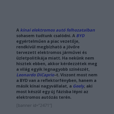
A
kínai elektromos autó felhozatalban
sohasem tudtunk csalódni. A
BYD
egyértelműen a piac vezetője,
rendkívül megbízható a jövőre
tervezett elektromos járművei és
üzletpolitikája miatt. Ha nekünk nem
hisztek ebben, akkor kérdezzétek meg
a világ egyik legnagyobb színészét,
Leonardo DiCaprio
–
t. Viszont most nem
a BYD van a reflektorfényben, hanem a
másik kínai nagyvállalat, a
Geely
, aki
most készül egy új fázisba lépni az
elektromos autózás terén.
[banner id=”2471″]