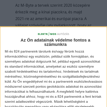
Az M-Byte a tervek szerint 2020 közepére
érkezik meg a kínai piacokra, és majd
2021-re az amerikai és európai piacra. A
vállalat szóvivője úgy nyilatkozott, hogy az
autó prototípusa már 2018-ban elkészült
és már van olyan állapotban, hogy
Az Ön adatainak védelme fontos a
számunkra
kikerülhessen a vevők közé. Ennek
Mi és 824 partnereink tárolunk és/vagy férünk hozzá
ellenére úgy döntöttek, inkább várnak
információkhoz egy eszközön, például sütik formájában, és
még és tovább fejlesztik a járművet, hogy
személyes adatokat dolgozunk fel, például egyedi azonosítókat
mindenképp olyat alkossanak, ami
és standard információkat, amelyeket az eszköz személyre
szabott hirdetésekhez és tartalomhoz, hirdetések és tartalmak
megállja a helyét az elektromos autózás
méréséhez, közönségmérésekhez és szolgáltatásfejlesztéshez
világában.
küld.
Az Ön engedélyével mi és a partnereink eszközleolvasásos
módszerrel szerzett pontos geolokációs adatokat és azonosítási
információkat is felhasználhatunk. A megfelelő helyre kattintva
hozzájárulhat ahhoz, hogy mi és a 824 partnereink a fent leírtak
szerint adatkezelést végezzünk. Másik lehetőségként a
hozzájárulás megadása vagy elutasítása előtt részletesebb