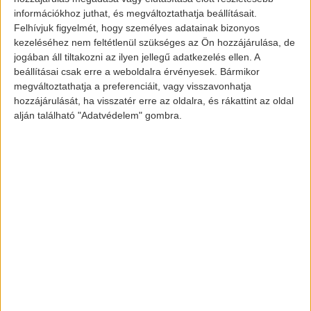
információkhoz juthat, és megváltoztathatja beállításait.
Felhívjuk figyelmét, hogy személyes adatainak bizonyos
kezeléséhez nem feltétlenül szükséges az Ön hozzájárulása, de
jogában áll tiltakozni az ilyen jellegű adatkezelés ellen. A
beállításai csak erre a weboldalra érvényesek. Bármikor
megváltoztathatja a preferenciáit, vagy visszavonhatja
Byton M-Byte
hozzájárulását, ha visszatér erre az oldalra, és rákattint az oldal
alján található "Adatvédelem" gombra.
Az eddigi adatok alapján a kocsi két
típusban fog a piacra érkezni. A kisebb
teljesítményű verzió egy 72 kWh-s aksival
lesz felszerelve, ami 400 km hatótávot
biztosít járműnek. A drágábbik verziót
egy 95 kWh-s akkumulátor fogja hajtani,
mely hatótávja 520 km között fog alakulni
normál körülmények közt.