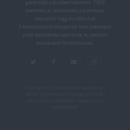
garantálja a jövőbeli sikereket. TBSZ
esetében az adókezelés a személyes
státusztól függ és változhat.
A bemutatott értékpapírok nem személyre
szóló befektetési ajánlások, és jelentős
kockázatot hordozhatnak.
twitter
facebook
youtube
instagram
Copyright © 2025 elektromos-autozas.hu -
Minden jog fenntartva! I Design by PNGN I
Kapcsolat
I
Adatvédelem
I
Impresszum
I
Médiaajánlat