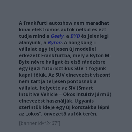
A frankfurti autoshow nem maradhat
kínai elektromos autók nélkül és ezt
tudja mind a
Geely
, a
BYD
és jelenlegi
alanyunk, a
Byton
. A hongkong-i
vállalat egy teljesen új modellel
érkezett Frankfurtba, mely a Byton M-
Byte névre hallgat és első ránézésre
egy igazi futurisztikus SUV-t fogunk
kapni tőlük. Az SUV elnevezést viszont
nem tartja teljesen pontosnak a
vállalat, helyette az SIV (Smart
Intuitive Vehicle = Okos Intuitív Jármű)
elnevezést használják. Ugyanis
szerintük ideje egy új korszakba lépni
az „okos”, önvezető autók terén.
[banner id=”2467″]