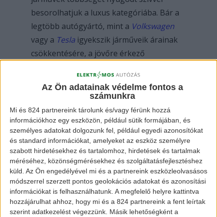
besorolhatjuk a luxus kategóriába. Bár a
legtöbb autógyártó, mint a
Volkswagen
vagy a
Tesla
igyekszik járműveik árainak
csökkentésére, a jövőre érkező
csúcskategóriás hibrid/elektromos
autókért azért mélyen bele kell nyúlnunk
Az Ön adatainak védelme fontos a
a pénztárcánkba. Persze nem lehet
számunkra
panaszunk a minőségre ezeknél a
Mi és 824 partnereink tárolunk és/vagy férünk hozzá
járműveknél, ezt jól bizonyítja az újonnan
információkhoz egy eszközön, például sütik formájában, és
személyes adatokat dolgozunk fel, például egyedi azonosítókat
érkező
Porsche Taycan
is.
és standard információkat, amelyeket az eszköz személyre
szabott hirdetésekhez és tartalomhoz, hirdetések és tartalmak
méréséhez, közönségmérésekhez és szolgáltatásfejlesztéshez
küld.
Az Ön engedélyével mi és a partnereink eszközleolvasásos
módszerrel szerzett pontos geolokációs adatokat és azonosítási
információkat is felhasználhatunk. A megfelelő helyre kattintva
hozzájárulhat ahhoz, hogy mi és a 824 partnereink a fent leírtak
szerint adatkezelést végezzünk. Másik lehetőségként a