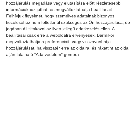
hozzájárulás megadása vagy elutasítása előtt részletesebb
információkhoz juthat, és megváltoztathatja beállításait.
Felhívjuk figyelmét, hogy személyes adatainak bizonyos
MG ZS EV
kezeléséhez nem feltétlenül szükséges az Ön hozzájárulása, de
jogában áll tiltakozni az ilyen jellegű adatkezelés ellen. A
beállításai csak erre a weboldalra érvényesek. Bármikor
megváltoztathatja a preferenciáit, vagy visszavonhatja
Az MG motors viszont egy olcsó, mégis
hozzájárulását, ha visszatér erre az oldalra, és rákattint az oldal
megbízható elektromos járművel akar
alján található "Adatvédelem" gombra.
betörni a piacra. A jövőre érkező MG ZS
EV-t alig 22.000 euróért, azaz körülbelül
7,5 millió forintért lehet majd
megvásárolni. Persze a jelenlegi tervek
szerint a jármű csak Angliában kerül
forgalmazásra, ahol már több, mint 2000
darabot rendeltek elő.
AZ MG ZS EV teljesítménye: