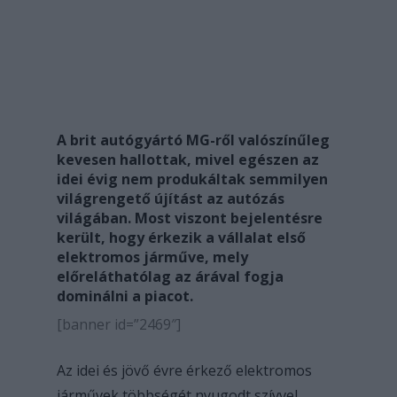
A brit autógyártó MG-ről valószínűleg
kevesen hallottak, mivel egészen az
idei évig nem produkáltak semmilyen
világrengető újítást az autózás
világában. Most viszont bejelentésre
került, hogy érkezik a vállalat első
elektromos járműve, mely
előreláthatólag az árával fogja
dominálni a piacot.
[banner id=”2469″]
Az idei és jövő évre érkező elektromos
járművek többségét nyugodt szívvel