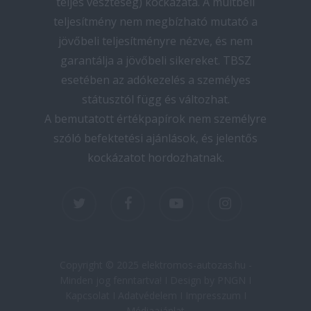
teljes veszteség) kockázata. A múltbeli
teljesítmény nem megbízható mutató a
jövőbeli teljesítményre nézve, és nem
garantálja a jövőbeli sikereket. TBSZ
esetében az adókezelés a személyes
státusztól függ és változhat.
A bemutatott értékpapírok nem személyre
szóló befektetési ajánlások, és jelentős
kockázatot hordozhatnak.
twitter
facebook
youtube
instagram
Copyright © 2025 elektromos-autozas.hu -
Minden jog fenntartva! I Design by PNGN I
Kapcsolat
I
Adatvédelem
I
Impresszum
I
Médiaajánlat