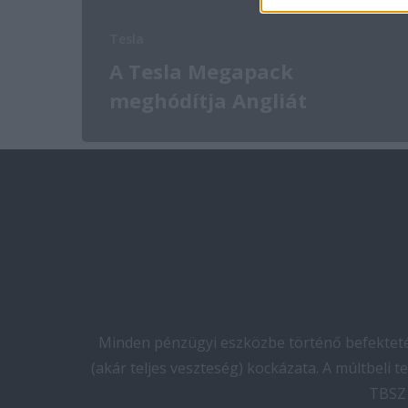
Tesla
A Tesla Megapack
meghódítja Angliát
Minden pénzügyi eszközbe történő befektetés
(akár teljes veszteség) kockázata. A múltbeli 
TBSZ 