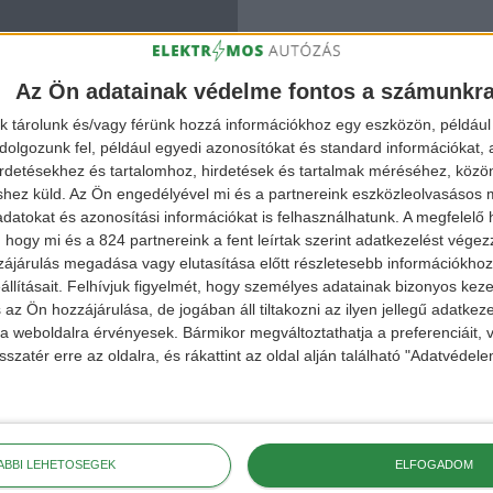
Az Ön adatainak védelme fontos a számunkr
k tárolunk és/vagy férünk hozzá információkhoz egy eszközön, például 
olgozunk fel, például egyedi azonosítókat és standard információkat,
irdetésekhez és tartalomhoz, hirdetések és tartalmak méréséhez, kö
shez küld.
Az Ön engedélyével mi és a partnereink eszközleolvasásos m
datokat és azonosítási információkat is felhasználhatunk. A megfelelő h
 hogy mi és a 824 partnereink a fent leírtak szerint adatkezelést vége
ájárulás megadása vagy elutasítása előtt részletesebb információkhoz 
llításait.
Felhívjuk figyelmét, hogy személyes adatainak bizonyos ke
 az Ön hozzájárulása, de jogában áll tiltakozni az ilyen jellegű adatkeze
e a weboldalra érvényesek. Bármikor megváltoztathatja a preferenciáit,
sszatér erre az oldalra, és rákattint az oldal alján található "Adatvéde
ÁBBI LEHETŐSÉGEK
ELFOGADOM