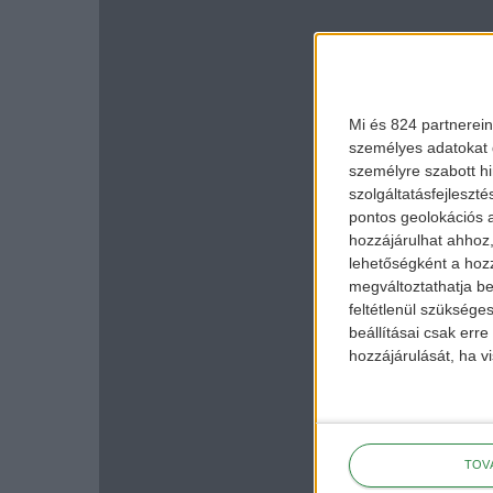
Mi és 824 partnerein
személyes adatokat d
személyre szabott h
szolgáltatásfejleszté
pontos geolokációs a
hozzájárulhat ahhoz,
lehetőségként a hozz
megváltoztathatja beá
feltétlenül szükséges
beállításai csak err
hozzájárulását, ha vi
TOV