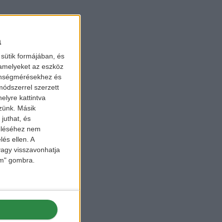
a
sütik formájában, és
 amelyeket az eszköz
zönségmérésekhez és
ódszerrel szerzett
elyre kattintva
zzünk. Másik
juthat, és
zeléséhez nem
lés ellen. A
 vagy visszavonhatja
lem" gombra.