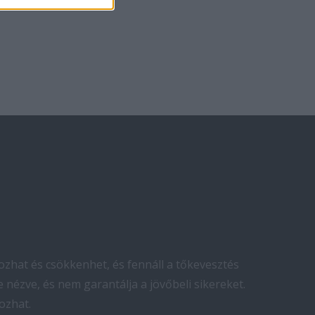
zhat és csökkenhet, és fennáll a tőkevesztés
 nézve, és nem garantálja a jövőbeli sikereket.
ozhat.