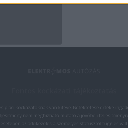
Fontos kockázati tájékoztatás
 piaci kockázatoknak van kitéve. Befektetése értéke ingado
teljesítmény nem megbízható mutató a jövőbeli teljesítményre
esetében az adókezelés a személyes státusztól függ és vált