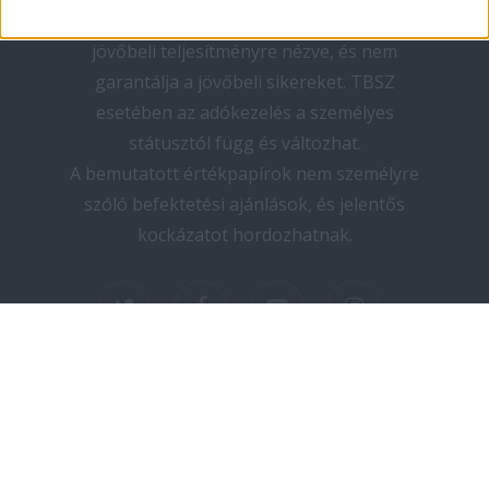
teljesítmény nem megbízható mutató a
jövőbeli teljesítményre nézve, és nem
garantálja a jövőbeli sikereket. TBSZ
esetében az adókezelés a személyes
státusztól függ és változhat.
A bemutatott értékpapírok nem személyre
szóló befektetési ajánlások, és jelentős
kockázatot hordozhatnak.
twitter
facebook
youtube
instagram
Copyright © 2025 elektromos-autozas.hu -
Minden jog fenntartva! I Design by PNGN I
Kapcsolat
I
Adatvédelem
I
Impresszum
I
Médiaajánlat