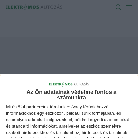
Men
Skip
to
search
main
content
Mercedes-Benz
Vans Archives -
Az Ön adatainak védelme fontos a
számunkra
Elektromos Autózás
Mi és 824 partnereink tárolunk és/vagy férünk hozzá
információkhoz egy eszközön, például sütik formájában, és
személyes adatokat dolgozunk fel, például egyedi azonosítókat
és standard információkat, amelyeket az eszköz személyre
szabott hirdetésekhez és tartalomhoz, hirdetések és tartalmak