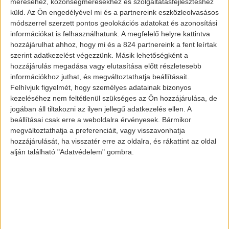
méréséhez, közönségmérésekhez és szolgáltatásfejlesztéshez
küld.
Az Ön engedélyével mi és a partnereink eszközleolvasásos
módszerrel szerzett pontos geolokációs adatokat és azonosítási
információkat is felhasználhatunk. A megfelelő helyre kattintva
hozzájárulhat ahhoz, hogy mi és a 824 partnereink a fent leírtak
szerint adatkezelést végezzünk. Másik lehetőségként a
hozzájárulás megadása vagy elutasítása előtt részletesebb
információkhoz juthat, és megváltoztathatja beállításait.
Felhívjuk figyelmét, hogy személyes adatainak bizonyos
kezeléséhez nem feltétlenül szükséges az Ön hozzájárulása, de
jogában áll tiltakozni az ilyen jellegű adatkezelés ellen. A
beállításai csak erre a weboldalra érvényesek. Bármikor
megváltoztathatja a preferenciáit, vagy visszavonhatja
hozzájárulását, ha visszatér erre az oldalra, és rákattint az oldal
alján található "Adatvédelem" gombra.
Aktualitás
A Mercedes
előbb vált