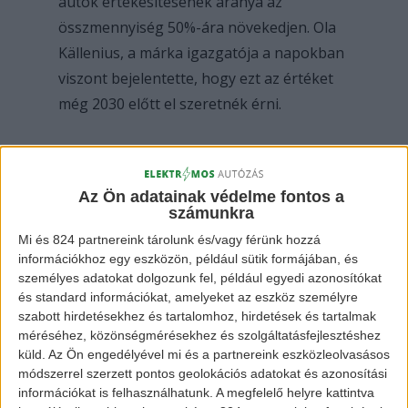
autók értékesítésének aránya az
összmennyiség 50%-ára növekedjen. Ola
Källenius, a márka igazgatója a napokban
viszont bejelentette, hogy ezt az értéket
még 2030 előtt el szeretnék érni.
Az Ön adatainak védelme fontos a
számunkra
Mi és 824 partnereink tárolunk és/vagy férünk hozzá
információkhoz egy eszközön, például sütik formájában, és
személyes adatokat dolgozunk fel, például egyedi azonosítókat
és standard információkat, amelyeket az eszköz személyre
Mercedes EQV és eActros
szabott hirdetésekhez és tartalomhoz, hirdetések és tartalmak
méréséhez, közönségmérésekhez és szolgáltatásfejlesztéshez
küld.
Az Ön engedélyével mi és a partnereink eszközleolvasásos
módszerrel szerzett pontos geolokációs adatokat és azonosítási
A márka igazgatóival folytatott interjúból
információkat is felhasználhatunk. A megfelelő helyre kattintva
kiderült, hogy a gyorsulás pontos