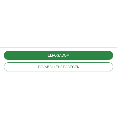
A Volkswagennek nem
kedveznek a vámok
2025-03-05
ELFOGADOM
TOVÁBBI LEHETŐSÉGEK
Legnépszerűbbek
Mit jelentenek a
hatótáv szabványok?
2018-09-17
Mit jelent a kW és a
kWh?