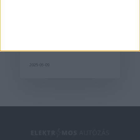
Aktualitás
A G6-tal hódít
Európában az XPeng
2025-05-09