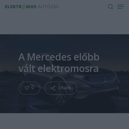
Men
Skip
to
search
main
content
A Mercedes előbb
vált elektromosra
0
Share