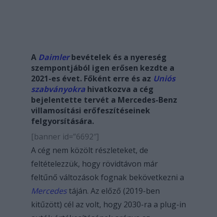
A
Daimler
bevételek és a nyereség
szempontjából igen erősen kezdte a
2021-es évet. Főként erre és az
Uniós
szabványokra
hivatkozva a cég
bejelentette tervét a Mercedes-Benz
villamosítási erőfeszítéseinek
felgyorsítására.
[banner id=”6692″]
A cég nem közölt részleteket, de
feltételezzük, hogy rövidtávon már
feltűnő változások fognak bekövetkezni a
Mercedes
táján. Az előző (2019-ben
kitűzött) cél az volt, hogy 2030-ra a plug-in