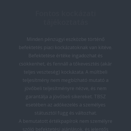
Fontos kockázati
tájékoztatás
Minden pénzügyi eszközbe történő
befektetés piaci kockázatoknak van kitéve.
Befektetése értéke ingadozhat és
csökkenhet, és fennáll a tőkevesztés (akár
teljes veszteség) kockázata. A múltbeli
teljesítmény nem megbízható mutató a
jövőbeli teljesítményre nézve, és nem
garantálja a jövőbeli sikereket. TBSZ
esetében az adókezelés a személyes
státusztól függ és változhat.
A bemutatott értékpapírok nem személyre
szóló befektetési ajánlások, és jelentős