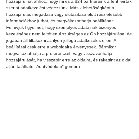
hozzájárulhat ahhoz, hogy mi és a 824 partnereink a fent leírtak
sebessége sok tényezőtől függ, beleértve
szerint adatkezelést végezzünk. Másik lehetőségként a
hozzájárulás megadása vagy elutasítása előtt részletesebb
például a
töltési infrastruktúra
információkhoz juthat, és megváltoztathatja beállításait.
rendelkezésre állását. Az idén a Mercedes-
Felhívjuk figyelmét, hogy személyes adatainak bizonyos
Benz négy új akkumulátoros elektromos
kezeléséhez nem feltétlenül szükséges az Ön hozzájárulása, de
jogában áll tiltakozni az ilyen jellegű adatkezelés ellen. A
autót dob ​​piacra: EQA, EQS, EQB és EQE,
beállításai csak erre a weboldalra érvényesek. Bármikor
2022 végére pedig összesen hatot.
megváltoztathatja a preferenciáit, vagy visszavonhatja
Emellett 2021-ben a
Mercedes-Benz Vans
hozzájárulását, ha visszatér erre az oldalra, és rákattint az oldal
alján található "Adatvédelem" gombra.
bemutatja a „villamosított Citan és a T-
osztály koncepcióit” is.
Az idei év őszén a vállalat megkezdi az
eActros elektromos teherautó gyártását,
melynek long range verziója akár 500 km
megtételére is alkalmas lesz.
Képek és információk forrása: