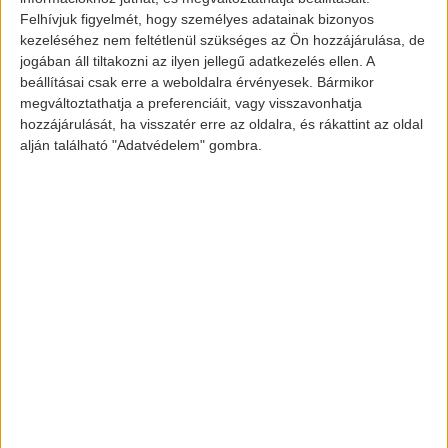
tárgyalások október után is folytatódtak.
Felhívjuk figyelmét, hogy személyes adatainak bizonyos
kezeléséhez nem feltétlenül szükséges az Ön hozzájárulása, de
jogában áll tiltakozni az ilyen jellegű adatkezelés ellen. A
Majd ezen a héten hétfőn megszületett a
beállításai csak erre a weboldalra érvényesek. Bármikor
döntés. 2030-ra 37,5%-kal kell csökkenteni a
megváltoztathatja a preferenciáit, vagy visszavonhatja
szén-dioxid emissziót a forgalomba helyezett
hozzájárulását, ha visszatér erre az oldalra, és rákattint az oldal
alján található "Adatvédelem" gombra.
autók esetében a korábban 2021-re előírt
értékhez képest. A kisteherautóknak 31%-kal
szükséges csökkenteni a kibocsátást. A
jelenlegi szabály szerint egy új autó
maximum 95 grammot bocsájthat ki
kilométerenként 2021-ig. Mivel jelenleg
ACEA
118,5 g/km a mennyiség, így az
(Autógyártók Európai Szakszervezete) túl
nagynak érzi ezt a változtatást, és nem tartja
reálisnak azt, hogy ennek a járművek
megfeleljenek. A környezetvédő szervek