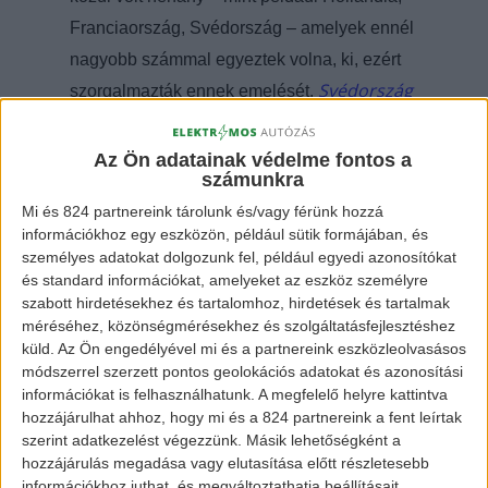
Franciaország, Svédország – amelyek ennél
nagyobb számmal egyeztek volna, ki, ezért
Svédország
szorgalmazták ennek emelését.
és a többi skandináv ország már többször
bizonyította, hogy az e-mobility mellett áll.
Az Ön adatainak védelme fontos a
számunkra
Mi és 824 partnereink tárolunk és/vagy férünk hozzá
[banner id=”2467″]
információkhoz egy eszközön, például sütik formájában, és
személyes adatokat dolgozunk fel, például egyedi azonosítókat
Októberben már 40%-os visszaszorítás
és standard információkat, amelyeket az eszköz személyre
szabott hirdetésekhez és tartalomhoz, hirdetések és tartalmak
indítványozásáról volt szó az Európai
méréséhez, közönségmérésekhez és szolgáltatásfejlesztéshez
Parlementben. A munkahelyek
küld.
Az Ön engedélyével mi és a partnereink eszközleolvasásos
módszerrel szerzett pontos geolokációs adatokat és azonosítási
megszűnésének elkerülése miatt az
információkat is felhasználhatunk. A megfelelő helyre kattintva
autógyártók ezt a szigorítást nem fogadták el.
hozzájárulhat ahhoz, hogy mi és a 824 partnereink a fent leírtak
Ezért 35%-os célértéket határoztak meg, de
szerint adatkezelést végezzünk. Másik lehetőségként a
hozzájárulás megadása vagy elutasítása előtt részletesebb
ez még nem a végső érték, ugyanis a
információkhoz juthat, és megváltoztathatja beállításait.