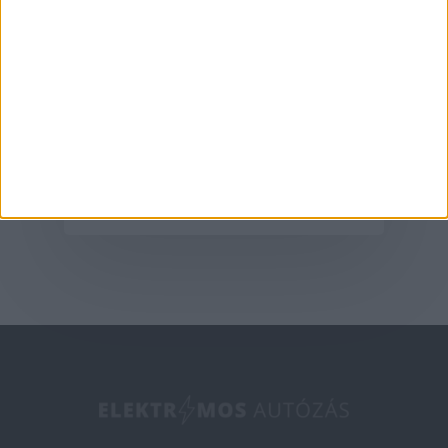
Aktualitás
A G6-tal hódít
Európában az XPeng
2025-05-09