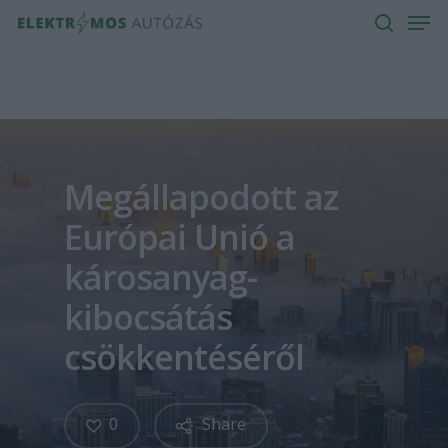
Men
Skip
to
search
main
content
Megállapodott az
Európai Unió a
károsanyag-
kibocsátás
csökkentéséről
0
Share