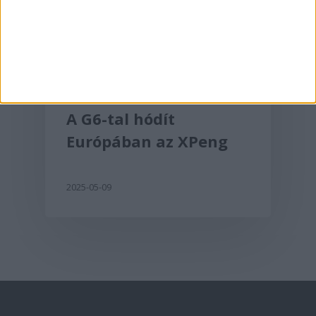
Aktualitás
A G6-tal hódít
Európában az XPeng
2025-05-09