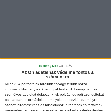
Az Ön adatainak védelme fontos a
számunkra
Mi és 824 partnereink tárolunk és/vagy férünk hozzá
információkhoz egy eszközön, például sütik formájában, és
személyes adatokat dolgozunk fel, például egyedi azonosítókat
és standard információkat, amelyeket az eszköz személyre
szabott hirdetésekhez és tartalomhoz, hirdetések és tartalmak
méréséhez, közönségmérésekhez és szolgáltatásfejlesztéshez
Talán előre látható volt ezek alapján, hogy