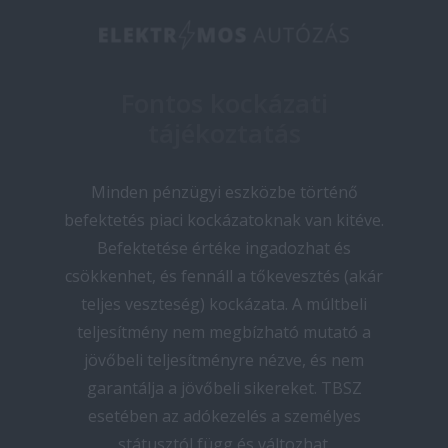
Fontos kockázati
tájékoztatás
Minden pénzügyi eszközbe történő
befektetés piaci kockázatoknak van kitéve.
Befektetése értéke ingadozhat és
csökkenhet, és fennáll a tőkevesztés (akár
teljes veszteség) kockázata. A múltbeli
teljesítmény nem megbízható mutató a
jövőbeli teljesítményre nézve, és nem
garantálja a jövőbeli sikereket. TBSZ
esetében az adókezelés a személyes
státusztól függ és változhat.