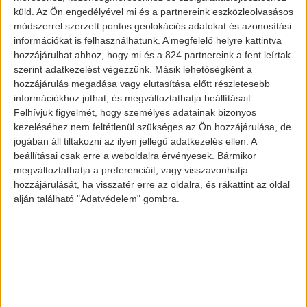
küld.
Az Ön engedélyével mi és a partnereink eszközleolvasásos
egy idő után megszorítások fognak kialakulni
módszerrel szerzett pontos geolokációs adatokat és azonosítási
az elektromos autók terén. Úgy tűnik még az
információkat is felhasználhatunk. A megfelelő helyre kattintva
hozzájárulhat ahhoz, hogy mi és a 824 partnereink a fent leírtak
idén elérkezik az idő, hogy fizetőssé válik az
szerint adatkezelést végezzünk. Másik lehetőségként a
elektromos autók töltése az ismertebb
hozzájárulás megadása vagy elutasítása előtt részletesebb
magyar töltőknél, ám ennek részletei még
információkhoz juthat, és megváltoztathatja beállításait.
Felhívjuk figyelmét, hogy személyes adatainak bizonyos
nem tisztázottak – nyilatkozott Antalóczy
kezeléséhez nem feltétlenül szükséges az Ön hozzájárulása, de
Tibor, a Vilanyautósok közösségének
jogában áll tiltakozni az ilyen jellegű adatkezelés ellen. A
beállításai csak erre a weboldalra érvényesek. Bármikor
vezetője. Elmondása szerint ugyanakkor
megváltoztathatja a preferenciáit, vagy visszavonhatja
még így is jóval olcsóbb lesz fenntartani az
hozzájárulását, ha visszatér erre az oldalra, és rákattint az oldal
elektromos kocsikat, mint a hagyományos
alján található "Adatvédelem" gombra.
dízeleseket, benzineseket.
Aki napi 200 kilométert megy, annak már
olyan benzinköltséggel kell számolnia a
hagyományos járműveknél, ami az évek alatt