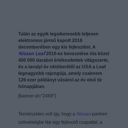
Talán az egyik legsikeresebb teljesen
elektromos jármű kapott 2018
decemberében egy kis fejlesztést. A
Nissan Leaf
2010-es bevezetése óta közel
400 000 darabot értékesítettek világszerte,
és a tavalyi év októberétől az USA a Leaf
legnagyobb rajongója, amely csaknem
126 ezer példányt vásárol az év első tíz
hónapjában.
[banner id=”2469″]
Nissan
Természetes volt így, hogy a
partneri
szövetségbe lép egy fejlesztő csapattal, a