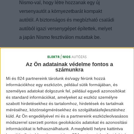
Nismo-val, hogy létre hozzanak egy új
versenyautót a környezetbarát kompakt
autótól. A biztonságos és megbízható családi
autóból igazi versenygépet építettek, melyet
a japán Nismo fesztiválon mutattak be.
Az Ön adatainak védelme fontos a
számunkra
Mi és 824 partnereink tárolunk és/vagy férünk hozzá
Nissan Leaf RC
információkhoz egy eszközön, például sütik formájában, és
személyes adatokat dolgozunk fel, például egyedi azonosítókat
és standard információkat, amelyeket az eszköz személyre
szabott hirdetésekhez és tartalomhoz, hirdetések és tartalmak
Az alábbi videó megmutatja, milyen volt a
méréséhez, közönségmérésekhez és szolgáltatásfejlesztéshez
tesztelése a járműnek:
küld.
Az Ön engedélyével mi és a partnereink eszközleolvasásos
módszerrel szerzett pontos geolokációs adatokat és azonosítási
információkat is felhasználhatunk. A megfelelő helyre kattintva