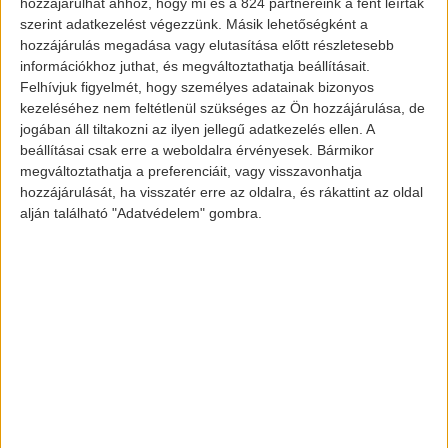
hozzájárulhat ahhoz, hogy mi és a 824 partnereink a fent leírtak
szerint adatkezelést végezzünk. Másik lehetőségként a
hozzájárulás megadása vagy elutasítása előtt részletesebb
információkhoz juthat, és megváltoztathatja beállításait.
Felhívjuk figyelmét, hogy személyes adatainak bizonyos
kezeléséhez nem feltétlenül szükséges az Ön hozzájárulása, de
jogában áll tiltakozni az ilyen jellegű adatkezelés ellen. A
beállításai csak erre a weboldalra érvényesek. Bármikor
megváltoztathatja a preferenciáit, vagy visszavonhatja
hozzájárulását, ha visszatér erre az oldalra, és rákattint az oldal
alján található "Adatvédelem" gombra.