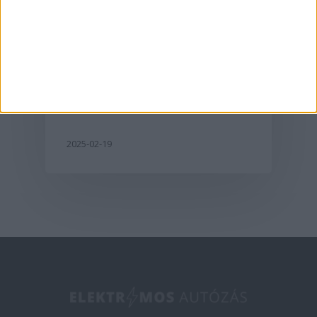
Érdekességek
Lehet, hogy a Honda és
a Nissan mégis
egyesül
2025-02-19