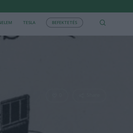
search
NELEM
TESLA
BEFEKTETÉS
0
Share