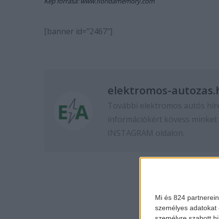
Kép forrása: www.floridamemory.com
[banner id=”2467″]
elektromos-autozas.
További elektromos autós hír
információkért kövess minket
INSTAGRAM
oldalon.
Mi és 824 partnerein
személyes adatokat d
személyre szabott h