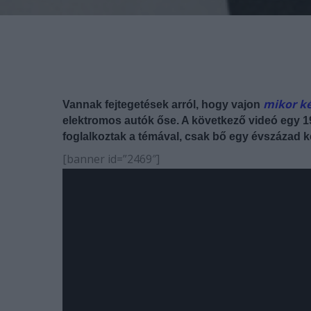
mikor ké
Vannak fejtegetések arról, hogy vajon
elektromos autók őse. A következő videó egy 19
foglalkoztak a témával, csak bő egy évszázad ke
[banner id=”2469″]