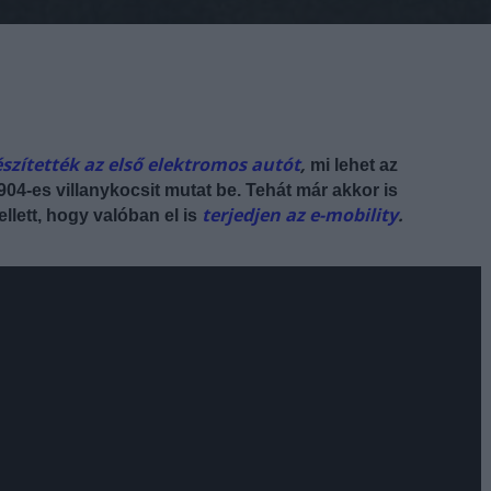
szítették az első elektromos autót
,
mi lehet az
04-es villanykocsit mutat be. Tehát már akkor is
terjedjen az e-mobility
.
llett, hogy valóban el is