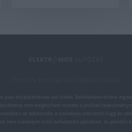
Fontos kockázati tájékoztatás
 piaci kockázatoknak van kitéve. Befektetése értéke ingado
teljesítmény nem megbízható mutató a jövőbeli teljesítményre
esetében az adókezelés a személyes státusztól függ és vált
ok nem személyre szóló befektetési ajánlások, és jelentős 