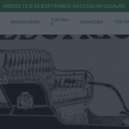
HIRDESS TE IS AZ ELEKTROMOS-AUTOZAS.HU OLDALÁN.
TUDTAD-
S
ÉRDEKESSÉGEK
ELEMZÉSEK
TÖRTÉ
E
tó