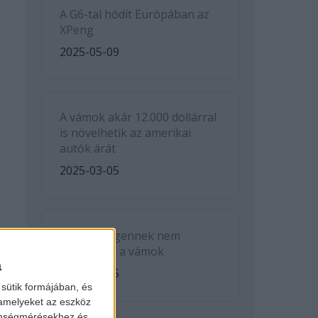
A G6-tal hódít Európában az
XPeng
2025-05-09
A vámok akár 12.000 dollárral
is növelhetik az amerikai
autók árát
2025-03-05
A Volkswagennek nem
kedveznek a vámok
a
2025-03-05
sütik formájában, és
 amelyeket az eszköz
zönségmérésekhez és