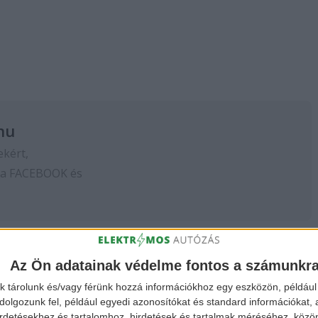
hu
ekért,
 a
FACEBOOK
és
Az Ön adatainak védelme fontos a számunkr
k tárolunk és/vagy férünk hozzá információkhoz egy eszközön, például 
olgozunk fel, például egyedi azonosítókat és standard információkat,
irdetésekhez és tartalomhoz, hirdetések és tartalmak méréséhez, kö