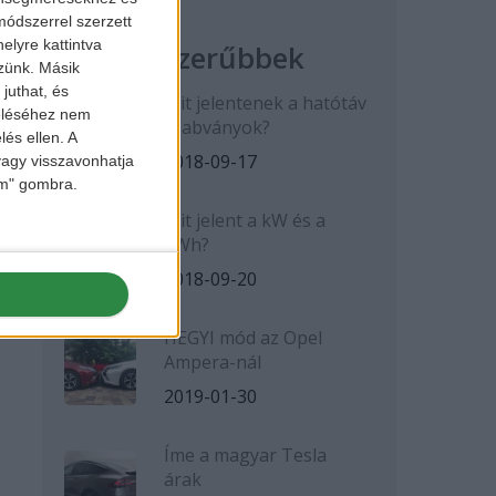
ódszerrel szerzett
elyre kattintva
Legnépszerűbbek
zzünk. Másik
juthat, és
Mit jelentenek a hatótáv
zeléséhez nem
szabványok?
lés ellen. A
2018-09-17
 vagy visszavonhatja
lem" gombra.
Mit jelent a kW és a
kWh?
2018-09-20
HEGYI mód az Opel
Ampera-nál
2019-01-30
Íme a magyar Tesla
árak