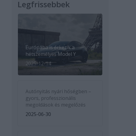
Legfrissebbek
Európába is érkezik a
hétszemélyes Model Y
2025-12-14
Autónyitás nyári hőségben –
gyors, professzionális
megoldások és megelőzés
2025-06-30