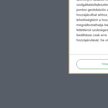
szolgáltatásfejleszté
pontos geolokációs a
hozzájárulhat ahhoz,
lehetőségként a hozz
megváltoztathatja beá
feltétlenül szükséges
beállításai csak err
hozzájárulását, ha vi
TOV