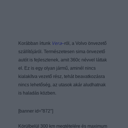
Vera
Korábban írtunk
–
ról, a Volvo önvezető
szállítójáról. Természetesen sima önvezető
autót is fejlesztenek, amit 360c névvel láttak
el. Ez is egy olyan jármű, aminél nincs
kialakítva vezető rész, tehát beavatkozásra
nincs lehetőség, az utasok akár aludhatnak
is haladás közben.
[banner id=”872″]
Körülbelül 300 km megtételére és maximum