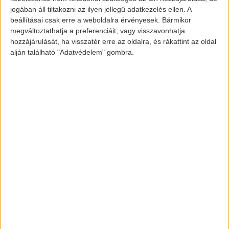
Volvo 360c belseje
jogában áll tiltakozni az ilyen jellegű adatkezelés ellen. A
beállításai csak erre a weboldalra érvényesek. Bármikor
megváltoztathatja a preferenciáit, vagy visszavonhatja
hozzájárulását, ha visszatér erre az oldalra, és rákattint az oldal
Az Amerikai Egyesült Államokban 740
alján található "Adatvédelem" gombra.
millióan repülnek ilyen rövid távokon, nekik
ez egy alternatíva lehet a későbbiekben.
Egyelőre még csak tanulmányról van szó, de
hamarosan ilyen járművek fogják ellepni
először az amerikai utakat, majd elterjed az
egész világon.
Képek forrása: www.totalcar.hu
[banner id=”2469″]