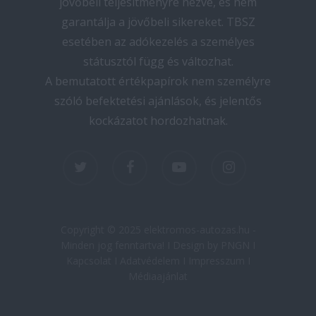
jövőbeli teljesítményre nézve, és nem
garantálja a jövőbeli sikereket. TBSZ
esetében az adókezelés a személyes
státusztól függ és változhat.
A bemutatott értékpapírok nem személyre
szóló befektetési ajánlások, és jelentős
kockázatot hordozhatnak.
twitter
facebook
youtube
instagram
Copyright © 2025 elektromos-autozas.hu -
Minden jog fenntartva! I Design by PNGN I
Kapcsolat
I
Adatvédelem
I
Impresszum
I
Médiaajánlat