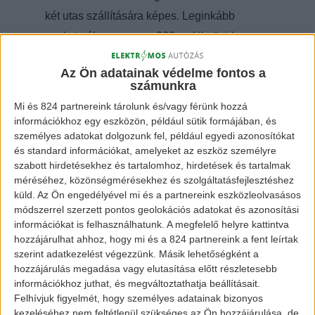
két utas szállítására képes. Leginkább
azokat célozza meg a 360c, akik rövid
repülőutakra szoktak járni, és szívesen
Az Ön adatainak védelme fontos a
kiváltanák azt egy olcsóbb lehetőségre. Ezek
számunkra
az emberek így autóúton is tudnak dolgozni
Mi és 824 partnereink tárolunk és/vagy férünk hozzá
vagy pihenni, még elérnek céljukhoz, és így
információkhoz egy eszközön, például sütik formájában, és
személyes adatokat dolgozunk fel, például egyedi azonosítókat
legalább nem telik el annyi idő a be- és
és standard információkat, amelyeket az eszköz személyre
kicsekkolással.
szabott hirdetésekhez és tartalomhoz, hirdetések és tartalmak
méréséhez, közönségmérésekhez és szolgáltatásfejlesztéshez
küld.
Az Ön engedélyével mi és a partnereink eszközleolvasásos
módszerrel szerzett pontos geolokációs adatokat és azonosítási
információkat is felhasználhatunk. A megfelelő helyre kattintva
hozzájárulhat ahhoz, hogy mi és a 824 partnereink a fent leírtak
szerint adatkezelést végezzünk. Másik lehetőségként a
hozzájárulás megadása vagy elutasítása előtt részletesebb
információkhoz juthat, és megváltoztathatja beállításait.
Felhívjuk figyelmét, hogy személyes adatainak bizonyos
kezeléséhez nem feltétlenül szükséges az Ön hozzájárulása, de