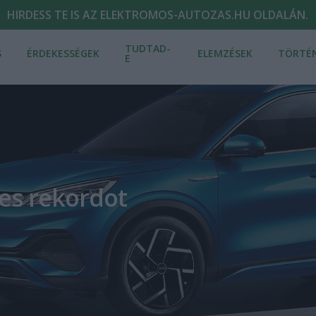
HIRDESS TE IS AZ ELEKTROMOS-AUTOZAS.HU OLDALÁN.
TUDTAD-
S
ÉRDEKESSÉGEK
ELEMZÉSEK
TÖRTÉ
E
-es rekordot