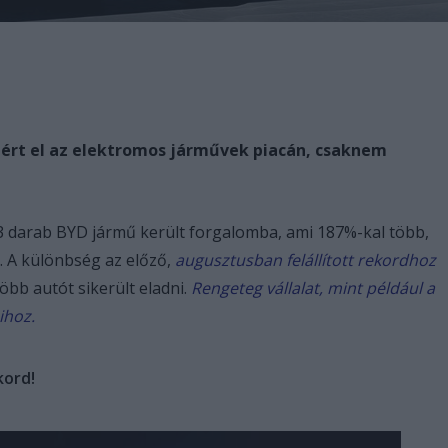
ért el az elektromos járművek piacán, csaknem
73 darab BYD jármű került forgalomba, ami 187%-kal több,
t. A különbség az előző,
augusztusban felállított rekordhoz
bb autót sikerült eladni.
Rengeteg vállalat, mint például a
ihoz.
kord!