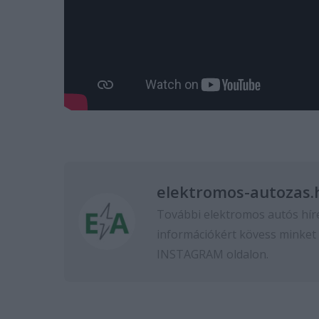
elektromos-autozas.
További elektromos autós hír
információkért kövess minket
INSTAGRAM
oldalon.