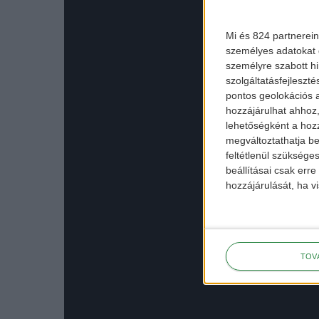
Mi és 824 partnerein
személyes adatokat d
személyre szabott h
szolgáltatásfejleszté
pontos geolokációs a
hozzájárulhat ahhoz,
lehetőségként a hozz
megváltoztathatja beá
feltétlenül szükséges
beállításai csak err
hozzájárulását, ha vi
TOV