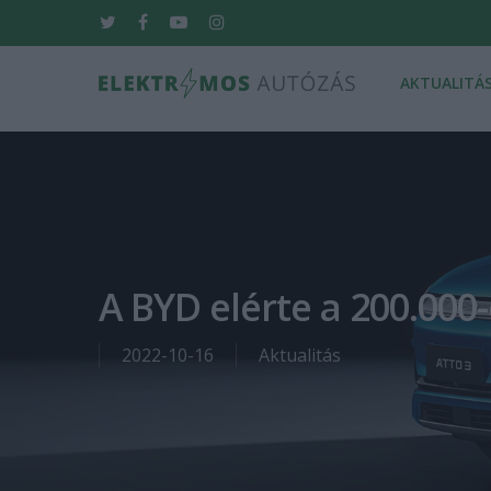
Skip
twitter
facebook
youtube
instagram
to
main
AKTUALITÁ
content
Hit enter to search or ESC to close
A BYD elérte a 200.000
2022-10-16
Aktualitás