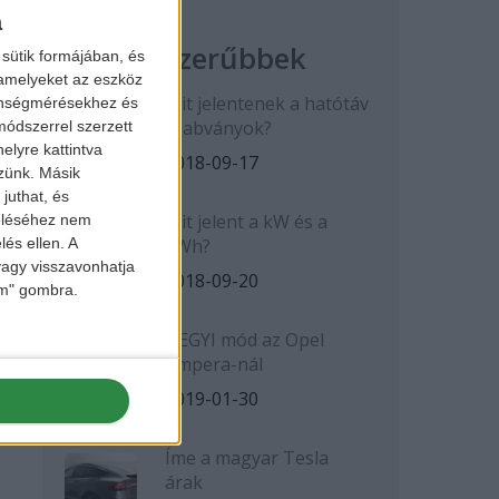
a
Legnépszerűbbek
sütik formájában, és
 amelyeket az eszköz
Mit jelentenek a hatótáv
zönségmérésekhez és
szabványok?
ódszerrel szerzett
elyre kattintva
2018-09-17
zzünk. Másik
juthat, és
Mit jelent a kW és a
zeléséhez nem
kWh?
lés ellen. A
 vagy visszavonhatja
2018-09-20
lem" gombra.
HEGYI mód az Opel
Ampera-nál
2019-01-30
Íme a magyar Tesla
árak