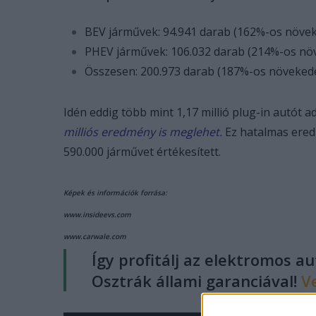
BEV járművek: 94.941 darab (162%-os növek
PHEV járművek: 106.032 darab (214%-os növ
Összesen: 200.973 darab (187%-os növekedé
Idén eddig több mint 1,17 millió plug-in autót ad
milliós eredmény is meglehet.
Ez hatalmas ered
590.000 járművet értékesített.
Képek és információk forrása:
www.insideevs.com
www.carwale.com
Így profitálj az elektromos a
Osztrák állami garanciával!
V