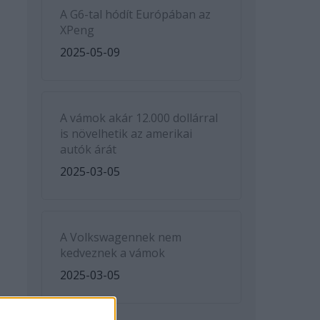
A G6-tal hódít Európában az
XPeng
2025-05-09
A vámok akár 12.000 dollárral
is növelhetik az amerikai
autók árát
2025-03-05
A Volkswagennek nem
kedveznek a vámok
2025-03-05