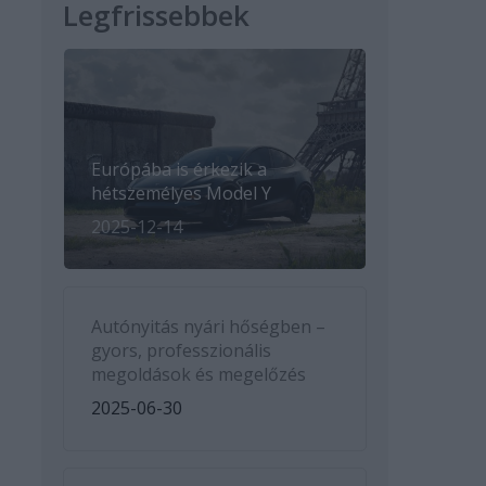
Legfrissebbek
Európába is érkezik a
hétszemélyes Model Y
2025-12-14
Autónyitás nyári hőségben –
gyors, professzionális
megoldások és megelőzés
2025-06-30