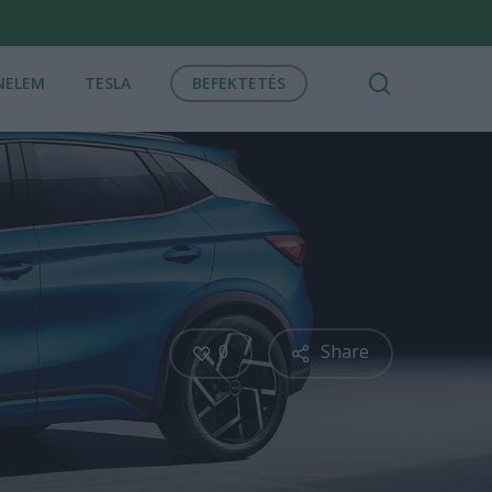
search
NELEM
TESLA
BEFEKTETÉS
0
Share