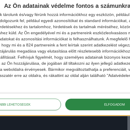
Az Ön adatainak védelme fontos a számunkr
k tárolunk és/vagy férünk hozzá információkhoz egy eszközön, például 
olgozunk fel, például egyedi azonosítókat és standard információkat,
irdetésekhez és tartalomhoz, hirdetések és tartalmak méréséhez, kö
shez küld.
Az Ön engedélyével mi és a partnereink eszközleolvasásos m
datokat és azonosítási információkat is felhasználhatunk. A megfelelő h
 hogy mi és a 824 partnereink a fent leírtak szerint adatkezelést vége
ájárulás megadása vagy elutasítása előtt részletesebb információkhoz 
llításait.
Felhívjuk figyelmét, hogy személyes adatainak bizonyos ke
 az Ön hozzájárulása, de jogában áll tiltakozni az ilyen jellegű adatkeze
e a weboldalra érvényesek. Bármikor megváltoztathatja a preferenciáit,
sszatér erre az oldalra, és rákattint az oldal alján található "Adatvéde
ÁBBI LEHETŐSÉGEK
ELFOGADOM