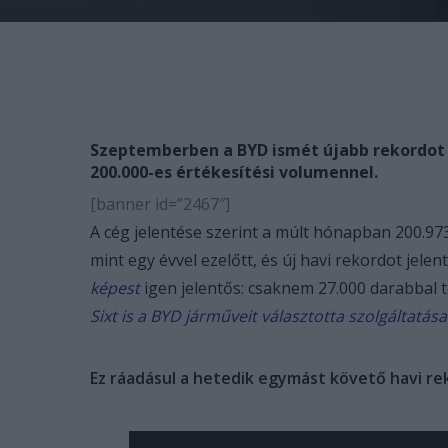
Szeptemberben a BYD ismét újabb rekordot 
200.000-es értékesítési volumennel.
[banner id=”2467″]
A cég jelentése szerint a múlt hónapban 200.9
mint egy évvel ezelőtt, és új havi rekordot jelen
képest
igen jelentős: csaknem 27.000 darabbal tö
Sixt is a BYD járműveit választotta szolgáltatása
Ez ráadásul a hetedik egymást követő havi re