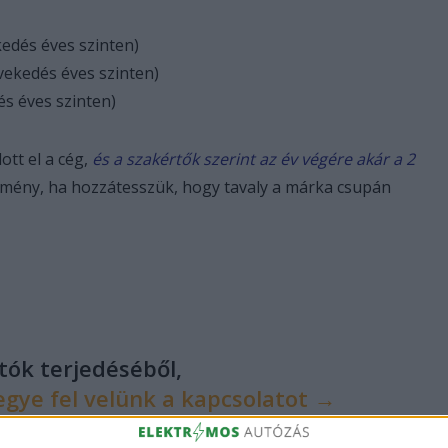
edés éves szinten)
ekedés éves szinten)
s éves szinten)
ott el a cég,
és a szakértők szerint az év végére akár a 2
mény, ha hozzátesszük, hogy tavaly a márka csupán
utók terjedéséből,
egye fel velünk a kapcsolatot →