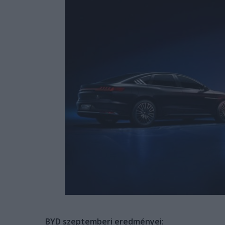
BYD szeptemberi eredményei: