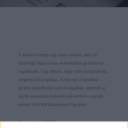
A Farasis Energy egy kínai vállalat, mely jó
minőségű lítium-ionos akkumulátor gyártásával
foglalkozik. Úgy látszik, hogy terjeszkedni kíván,
méghozzá Európában. A cég már 2 hatalmas
gyárral rendelkezik saját országában, melyből az
egyik nemsokára fejlesztés alá kerül és a tervek
szerint 20 GWh kapacitással fog bírni.
[banner id=”872″]