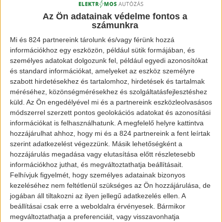
A 2002-ben alapított cég nemrégiben számolt be,
Az Ön adatainak védelme fontos a
hogy 1 milliárd dolláros befektetéssel fog nekilátni
számunkra
az európai üzemük vagy üzemeik kiépítésére.
Mi és 824 partnereink tárolunk és/vagy férünk hozzá
Jelenleg egyetlen irodaházat alapítottak
információkhoz egy eszközön, például sütik formájában, és
személyes adatokat dolgozunk fel, például egyedi azonosítókat
Stuttgartban, és úgy tervezik, hogy 2021-ben
és standard információkat, amelyeket az eszköz személyre
elkezdik az első gyáruk felépítését. A projektet
szabott hirdetésekhez és tartalomhoz, hirdetések és tartalmak
European Manufacturing Center-nek nevezték el.
méréséhez, közönségmérésekhez és szolgáltatásfejlesztéshez
küld.
Az Ön engedélyével mi és a partnereink eszközleolvasásos
A cég terjeszkedését elősegíti, hogy Németország
módszerrel szerzett pontos geolokációs adatokat és azonosítási
igen nagy hasznot élvez, ha gyorsabban hozzá tud
információkat is felhasználhatunk. A megfelelő helyre kattintva
jutni elektromos autóit működtető
hozzájárulhat ahhoz, hogy mi és a 824 partnereink a fent leírtak
szerint adatkezelést végezzünk. Másik lehetőségként a
akkumulátorokhoz.
hozzájárulás megadása vagy elutasítása előtt részletesebb
információkhoz juthat, és megváltoztathatja beállításait.
Kép forrása: insideevs.com
Felhívjuk figyelmét, hogy személyes adatainak bizonyos
kezeléséhez nem feltétlenül szükséges az Ön hozzájárulása, de
jogában áll tiltakozni az ilyen jellegű adatkezelés ellen. A
beállításai csak erre a weboldalra érvényesek. Bármikor
megváltoztathatja a preferenciáit, vagy visszavonhatja