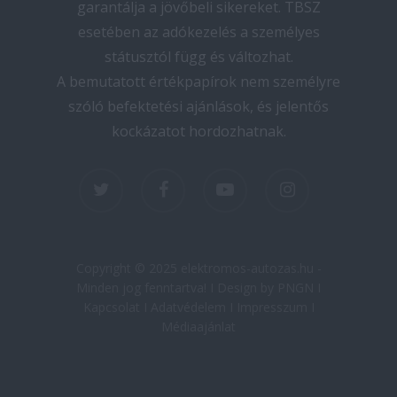
garantálja a jövőbeli sikereket. TBSZ
esetében az adókezelés a személyes
státusztól függ és változhat.
A bemutatott értékpapírok nem személyre
szóló befektetési ajánlások, és jelentős
kockázatot hordozhatnak.
twitter
facebook
youtube
instagram
Copyright © 2025 elektromos-autozas.hu -
Minden jog fenntartva! I Design by PNGN I
Kapcsolat
I
Adatvédelem
I
Impresszum
I
Médiaajánlat