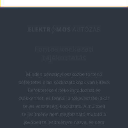
Fontos kockázati
tájékoztatás
Minden pénzügyi eszközbe történő
befektetés piaci kockázatoknak van kitéve.
Befektetése értéke ingadozhat és
csökkenhet, és fennáll a tőkevesztés (akár
teljes veszteség) kockázata. A múltbeli
teljesítmény nem megbízható mutató a
jövőbeli teljesítményre nézve, és nem