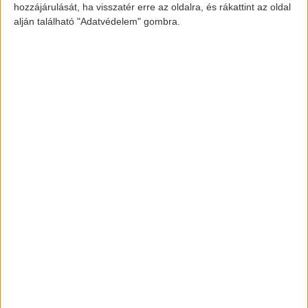
hozzájárulását, ha visszatér erre az oldalra, és rákattint az oldal
alján található "Adatvédelem" gombra.
elektromos-autozas.hu
További elektromos autós hírekért,
információkért kövess minket a
FACEBOOK
és
INSTAGRAM
oldalon.
Legfrissebbek