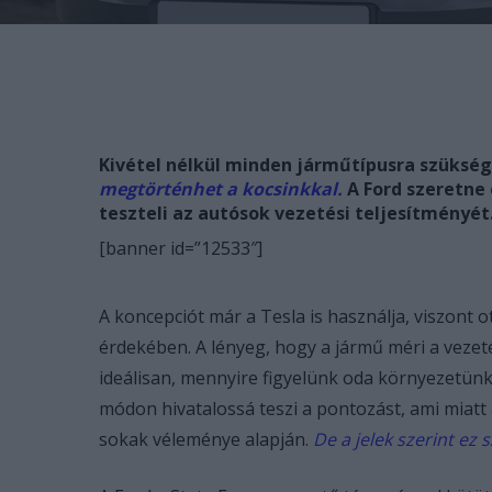
Kivétel nélkül minden járműtípusra szüksége
megtörténhet a kocsinkkal.
A Ford szeretne 
teszteli az autósok vezetési teljesítményét
[banner id=”12533″]
A koncepciót már a Tesla is használja, viszont 
érdekében. A lényeg, hogy a jármű méri a veze
ideálisan, mennyire figyelünk oda környezetün
módon hivatalossá teszi a pontozást, ami miatt 
sokak véleménye alapján.
De a jelek szerint e