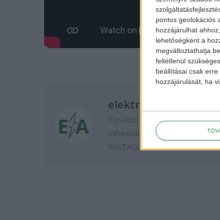
szolgáltatásfejleszté
pontos geolokációs a
hozzájárulhat ahhoz,
lehetőségként a hozz
megváltoztathatja beá
feltétlenül szükséges
beállításai csak err
hozzájárulását, ha vi
elektromos-autozas.
További elektromos autós hír
TOV
információkért kövess minket
INSTAGRAM
oldalon.