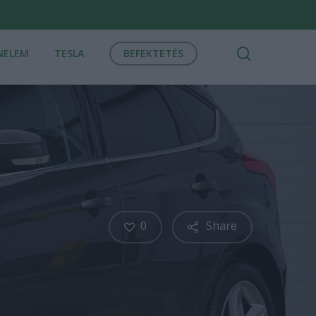
search
NELEM
TESLA
BEFEKTETÉS
0
Share