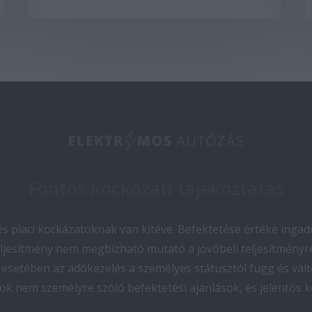
Fontos kockázati tájékoztatás
 piaci kockázatoknak van kitéve. Befektetése értéke ingado
teljesítmény nem megbízható mutató a jövőbeli teljesítményre
esetében az adókezelés a személyes státusztól függ és vált
ok nem személyre szóló befektetési ajánlások, és jelentős 