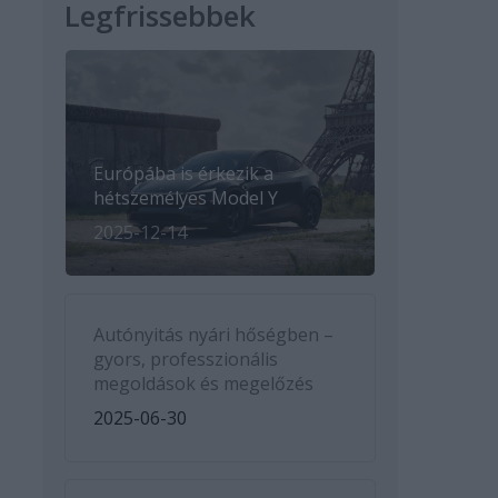
Legfrissebbek
Európába is érkezik a
hétszemélyes Model Y
2025-12-14
Autónyitás nyári hőségben –
gyors, professzionális
megoldások és megelőzés
2025-06-30