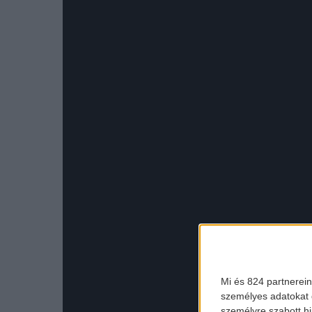
Mi és 824 partnerein
személyes adatokat d
személyre szabott h