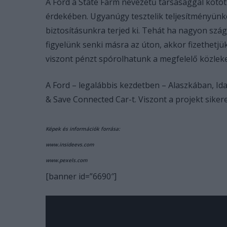
A Ford a State Farm nevezetű társasággal kötött
érdekében. Ugyanúgy tesztelik teljesítményünke
biztosításunkra terjed ki. Tehát ha nagyon sz
figyelünk senki másra az úton, akkor fizethetjü
viszont pénzt spórolhatunk a megfelelő közle
A Ford – legalábbis kezdetben – Alaszkában, I
& Save Connected Car-t. Viszont a projekt sike
Képek és információk forrása:
www.insideevs.com
www.pexels.com
[banner id=”6690″]