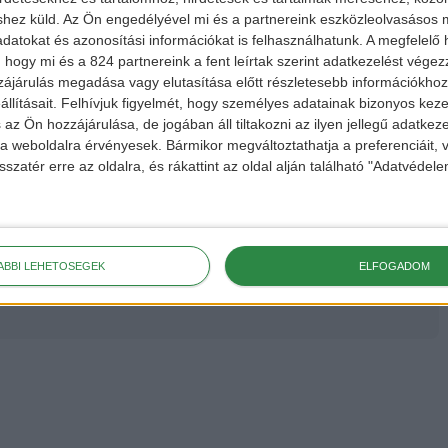
shez küld.
Az Ön engedélyével mi és a partnereink eszközleolvasásos m
datokat és azonosítási információkat is felhasználhatunk. A megfelelő h
 hogy mi és a 824 partnereink a fent leírtak szerint adatkezelést vége
ájárulás megadása vagy elutasítása előtt részletesebb információkhoz 
llításait.
Felhívjuk figyelmét, hogy személyes adatainak bizonyos ke
 az Ön hozzájárulása, de jogában áll tiltakozni az ilyen jellegű adatkeze
e a weboldalra érvényesek. Bármikor megváltoztathatja a preferenciáit,
sszatér erre az oldalra, és rákattint az oldal alján található "Adatvéde
hu
ekért,
ÁBBI LEHETŐSÉGEK
ELFOGADOM
 a
FACEBOOK
és