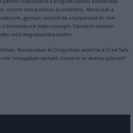
 partneri kapcsolatot a program sikeres kivitelezése
t, viszont nem publikus az eredmény, illetve csak a
águldozunk, gyorsan vesszük be a kanyarokat és nem
k a biztosításunk teljes összegét. Ellenkező esetben
kedési mód megválasztása esetén.
dahóban, Montanában és Oregonban vezeti be a Drive Safe
re már önmagában várható, hiszen ki ne akarna spórolni?