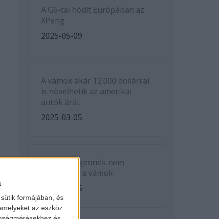
A G6-tal hódít Európában az
XPeng
2025-05-09
A vámok akár 12.000 dollárral
is növelhetik az amerikai
autók árát
2025-03-05
A Volkswagennek nem
kedveznek a vámok
a
2025-03-05
sütik formájában, és
 amelyeket az eszköz
zönségmérésekhez és