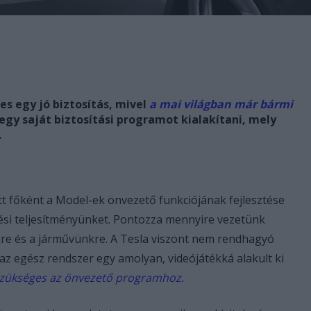
s egy jó biztosítás, mivel
a mai világban már bármi
egy saját biztosítási programot kialakítani, mely
.
ott főként a Model-ek önvezető funkciójának fejlesztése
tési teljesítményünket. Pontozza mennyire vezetünk
kre és a járművünkre. A Tesla viszont nem rendhagyó
az egész rendszer egy amolyan, videójátékká alakult ki
z szükséges az önvezető programhoz.