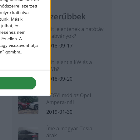
ódszerrel szerzett
elyre kattintva
Legnépszerűbbek
zzünk. Másik
juthat, és
Mit jelentenek a hatótáv
zeléséhez nem
szabványok?
lés ellen. A
2018-09-17
 vagy visszavonhatja
lem" gombra.
Mit jelent a kW és a
kWh?
2018-09-20
HEGYI mód az Opel
Ampera-nál
2019-01-30
Íme a magyar Tesla
árak