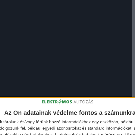
Az Ön adatainak védelme fontos a számunkr
k tárolunk és/vagy férünk hozzá információkhoz egy eszközön, például 
olgozunk fel, például egyedi azonosítókat és standard információkat,
irdetésekhez és tartalomhoz, hirdetések és tartalmak méréséhez, kö