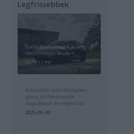
Legfrissebbek
Európába is érkezik a
hétszemélyes Model Y
2025-12-14
Autónyitás nyári hőségben –
gyors, professzionális
megoldások és megelőzés
2025-06-30