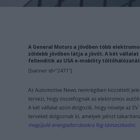
A General Motors a jövőben több elektromos
zöldebb jövőben látja a jövőt. A két vállala
fellendítik az USA e-mobility töltőhálózatát
[banner id=”2471″]
Az Automotive News nemrégiben közzétett jele
tervezi, hogy összefognak az elektromos autó
A két vállalat azon dolgozik, hogy növelje az EV 
terveket dolgoznak ki, amelyek pénzt takarítan
megújuló energiaforrásokra fog támaszkodni.