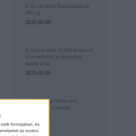
A G6-tal hódít Európában az
XPeng
2025-05-09
A vámok akár 12.000 dollárral
is növelhetik az amerikai
autók árát
2025-03-05
A Volkswagennek nem
kedveznek a vámok
a
2025-03-05
sütik formájában, és
 amelyeket az eszköz