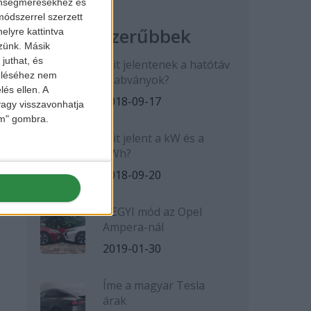
zönségmérésekhez és
ódszerrel szerzett
Legnépszerűbbek
elyre kattintva
zzünk. Másik
juthat, és
Mit jelentenek a hatótáv
zeléséhez nem
szabványok?
lés ellen. A
2018-09-17
 vagy visszavonhatja
lem" gombra.
Mit jelent a kW és a
kWh?
2018-09-20
HEGYI mód az Opel
Ampera-nál
2019-01-30
Íme a magyar Tesla
árak