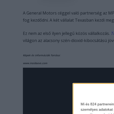
A General Motors céggel való partnerség az MP
fog kezdődni. A két vállalat Texasban kezdi meg
Ez nem az első ilyen jellegű közös vállalkozás.
T
világon az alacsony szén-dioxid-kibocsátású jö
Képek és információk forrása:
www.insideevs.com
Mi és 824 partnerein
személyes adatokat d