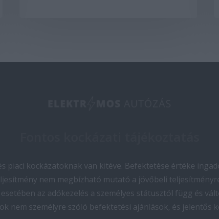
Fontos kockázati tájékoztatás
 piaci kockázatoknak van kitéve. Befektetése értéke ingado
teljesítmény nem megbízható mutató a jövőbeli teljesítményre
esetében az adókezelés a személyes státusztól függ és vált
ok nem személyre szóló befektetési ajánlások, és jelentős 