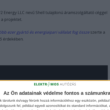
2 Energy LLC nevű Shell tulajdonú áramszolgáltató céggel
 a projektet.
öbb ezer gyártó és energiaipari vállalat fog össze
szerte a
vő érdekében.
Az Ön adatainak védelme fontos a számunkr
k tárolunk és/vagy férünk hozzá információkhoz egy eszközön, például 
olgozunk fel, például egyedi azonosítókat és standard információkat,