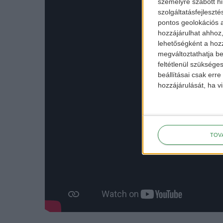
személyre szabott h
szolgáltatásfejleszté
pontos geolokációs a
hozzájárulhat ahhoz,
lehetőségként a hozz
megváltoztathatja beá
feltétlenül szükséges
beállításai csak err
hozzájárulását, ha vi
TOV