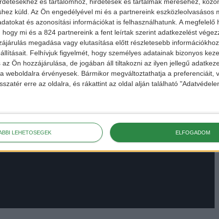
irdetésekhez és tartalomhoz, hirdetések és tartalmak méréséhez, kö
shez küld.
Az Ön engedélyével mi és a partnereink eszközleolvasásos m
datokat és azonosítási információkat is felhasználhatunk. A megfelelő h
 hogy mi és a 824 partnereink a fent leírtak szerint adatkezelést vége
ájárulás megadása vagy elutasítása előtt részletesebb információkhoz 
llításait.
Felhívjuk figyelmét, hogy személyes adatainak bizonyos ke
 az Ön hozzájárulása, de jogában áll tiltakozni az ilyen jellegű adatkeze
e a weboldalra érvényesek. Bármikor megváltoztathatja a preferenciáit,
sszatér erre az oldalra, és rákattint az oldal alján található "Adatvéde
ÁBBI LEHETŐSÉGEK
ELFOGADOM