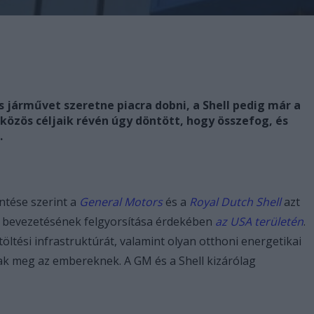
 járművet szeretne piacra dobni, a Shell pedig már a
t közös céljaik révén úgy döntött, hogy összefog, és
.
ntése szerint a
General Motors
és a
Royal Dutch Shell
azt
k bevezetésének felgyorsítása érdekében
az USA területén
.
töltési infrastruktúrát, valamint olyan otthoni energetikai
ak meg az embereknek. A GM és a Shell kizárólag