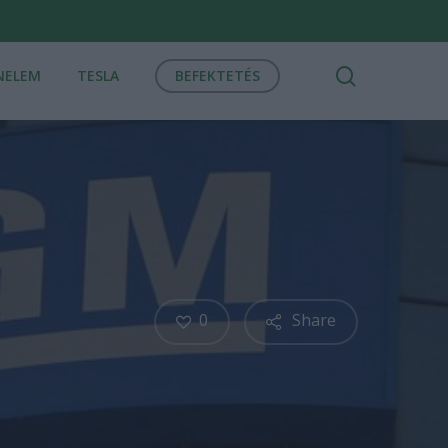
search
NELEM
TESLA
BEFEKTETÉS
0
Share