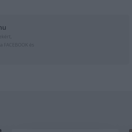
hu
ekért,
 a
FACEBOOK
és