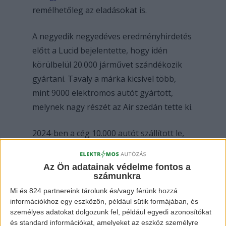
remélhetőleg az eladásokat is.
A negyedik negyedéves eredményhirdetés
előtt a Lucid bejelentette, hogy idén
körülbelül 20.000 járművet szándékozik
gyártani. Tavaly a márka kicsivel több,
mint 9000 elektromos autót gyártott,
melynek nagy részét az Air szedán tette ki.
2024-ben a cég 10.000 autót szállított le,
ami új éves rekord és 71%-os ugrás az
előző évhez képest. Az első Gravity
Az Ön adatainak védelme fontos a
modelleket tavaly decemberben adták át
számunkra
az alkalmazottaknak, és a jármű
Mi és 824 partnereink tárolunk és/vagy férünk hozzá
információkhoz egy eszközön, például sütik formájában, és
Kanadában és Szaúd-Arábiában is
személyes adatokat dolgozunk fel, például egyedi azonosítókat
elérhetővé vált.
és standard információkat, amelyeket az eszköz személyre