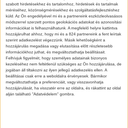
szabott hirdetésekhez és tartalomhoz, hirdetések és tartalmak
méréséhez, közönségmérésekhez és szolgáltatásfejlesztéshez
küld.
Az Ön engedélyével mi és a partnereink eszközleolvasásos
módszerrel szerzett pontos geolokációs adatokat és azonosítási
információkat is felhasználhatunk. A megfelelő helyre kattintva
hozzájárulhat ahhoz, hogy mi és a 824 partnereink a fent leírtak
szerint adatkezelést végezzünk. Másik lehetőségként a
hozzájárulás megadása vagy elutasítása előtt részletesebb
információkhoz juthat, és megváltoztathatja beállításait.
Felhívjuk figyelmét, hogy személyes adatainak bizonyos
Lucid Gravity ( Kép forrása:
kezeléséhez nem feltétlenül szükséges az Ön hozzájárulása, de
www.insideevs.com)
jogában áll tiltakozni az ilyen jellegű adatkezelés ellen. A
beállításai csak erre a weboldalra érvényesek. Bármikor
megváltoztathatja a preferenciáit, vagy visszavonhatja
hozzájárulását, ha visszatér erre az oldalra, és rákattint az oldal
A Gravity a Lucid új, arizonai Casa Grande-i
alján található "Adatvédelem" gombra.
gyárában készül, az Advanced
Manufacturing Plant-1-ben. A 120 kWh-s
akkumulátorral meghajtott SUV 700
kilométeres hatótávval büszkélkedhet. Ez