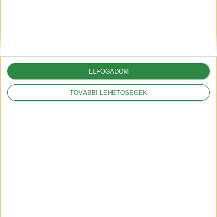
A G6-tal hódít Európában az
XPeng
2025-05-09
ELFOGADOM
TOVÁBBI LEHETŐSÉGEK
A vámok akár 12.000
dollárral is növelhetik az
amerikai autók árát
2025-03-05
A Volkswagennek nem
kedveznek a vámok