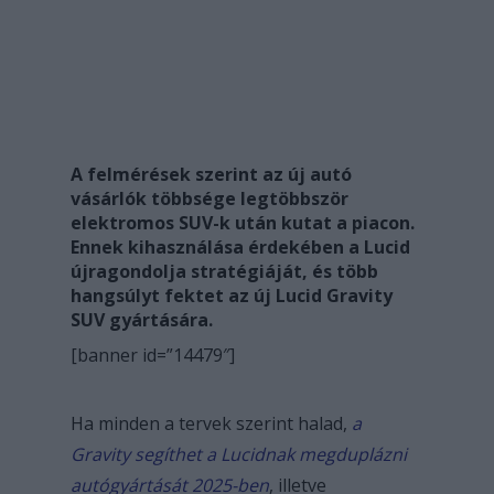
A felmérések szerint az új autó
vásárlók többsége legtöbbször
elektromos SUV-k után kutat a piacon.
Ennek kihasználása érdekében a Lucid
újragondolja stratégiáját, és több
hangsúlyt fektet az új Lucid Gravity
SUV gyártására.
[banner id=”14479″]
Ha minden a tervek szerint halad,
a
Gravity segíthet a Lucidnak megduplázni
autógyártását 2025-ben
, illetve