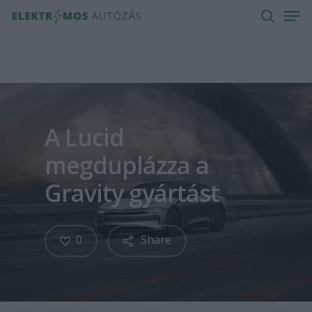
Men
Skip
to
search
main
content
A Lucid
megduplázza a
Gravity gyártást
0
Share