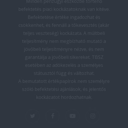
Minden pénzügyi eszközbe történő
befektetés piaci kockázatoknak van kitéve.
Befektetése értéke ingadozhat és
csökkenhet, és fennáll a tőkevesztés (akár
teljes veszteség) kockázata. A múltbeli
teljesítmény nem megbízható mutató a
jövőbeli teljesítményre nézve, és nem
garantálja a jövőbeli sikereket. TBSZ
esetében az adókezelés a személyes
státusztól függ és változhat.
A bemutatott értékpapírok nem személyre
szóló befektetési ajánlások, és jelentős
kockázatot hordozhatnak.
twitter
facebook
youtube
instagram