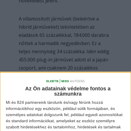
növekedést jelent.
A villamosított járművek (beleértve a
hibrid járműveket) tekintetében az
eladások 65 százalékkal, 184.000 darabra
nőttek a harmadik negyedévben. Ez a
teljes mennyiség 34 százaléka. Idén eddig
455.000 plug-in járművet adott el a japán
csoport, ami csaknem 20 százalékos
növekedés éves szinten, ráadásul a teljes
mennyiség 28 százaléka.
Az Ön adatainak védelme fontos a
számunkra
Végül, a hálózatról tölthető elektromos
Mi és 824 partnereink tárolunk és/vagy férünk hozzá
autók eladásai a harmadik negyedévben
információkhoz egy eszközön, például sütik formájában, és
személyes adatokat dolgozunk fel, például egyedi azonosítókat
136 százalékkal javultak az előző év
és standard információkat, amelyeket az eszköz személyre
azonos időszakához képest,
ami a valaha
szabott hirdetésekhez és tartalomhoz, hirdetések és tartalmak