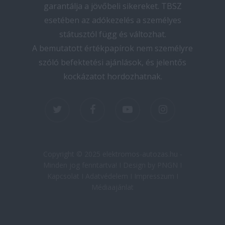
garantálja a jövőbeli sikereket. TBSZ
esetében az adókezelés a személyes
státusztól függ és változhat.
A bemutatott értékpapírok nem személyre
szóló befektetési ajánlások, és jelentős
kockázatot hordozhatnak.
twitter
facebook
youtube
instagram
Copyright © 2025 elektromos-autozas.hu -
Minden jog fenntartva! I Design by PNGN I
Kapcsolat
I
Adatvédelem
I
Impresszum
I
Médiaajánlat