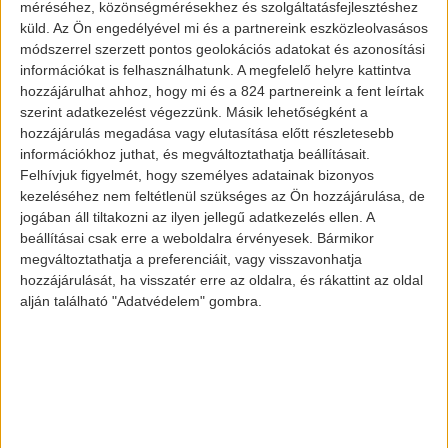
volt második legmagasabb eredmény.
méréséhez, közönségmérésekhez és szolgáltatásfejlesztéshez
küld.
Az Ön engedélyével mi és a partnereink eszközleolvasásos
módszerrel szerzett pontos geolokációs adatokat és azonosítási
információkat is felhasználhatunk. A megfelelő helyre kattintva
hozzájárulhat ahhoz, hogy mi és a 824 partnereink a fent leírtak
szerint adatkezelést végezzünk. Másik lehetőségként a
hozzájárulás megadása vagy elutasítása előtt részletesebb
információkhoz juthat, és megváltoztathatja beállításait.
Felhívjuk figyelmét, hogy személyes adatainak bizonyos
kezeléséhez nem feltétlenül szükséges az Ön hozzájárulása, de
jogában áll tiltakozni az ilyen jellegű adatkezelés ellen. A
beállításai csak erre a weboldalra érvényesek. Bármikor
Toyota bZ4X
megváltoztathatja a preferenciáit, vagy visszavonhatja
hozzájárulását, ha visszatér erre az oldalra, és rákattint az oldal
alján található "Adatvédelem" gombra.
A Toyota minden negyedévben
fokozatosan növeli a teljesen elektromos
autók eladásait,
melyek közt továbbra is a
legkeresettebb a Toyota bZ4X és a Lexus
RZ 450e. A plug-in hibridek száma is