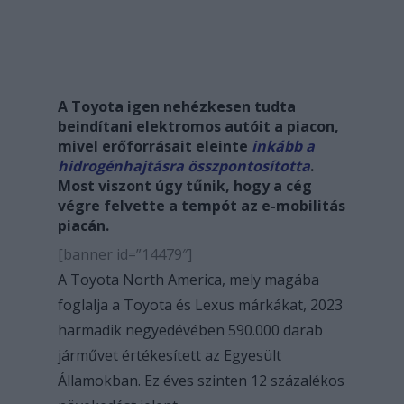
A Toyota igen nehézkesen tudta
beindítani elektromos autóit a piacon,
mivel erőforrásait eleinte
inkább a
hidrogénhajtásra összpontosította
.
Most viszont úgy tűnik, hogy a cég
végre felvette a tempót az e-mobilitás
piacán.
[banner id=”14479″]
A Toyota North America, mely magába
foglalja a Toyota és Lexus márkákat, 2023
harmadik negyedévében 590.000 darab
járművet értékesített az Egyesült
Államokban. Ez éves szinten 12 százalékos