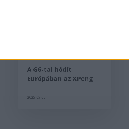
Aktualitás
A G6-tal hódít
Európában az XPeng
2025-05-09