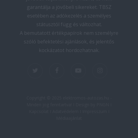
garantálja a jövőbeli sikereket. TBSZ
esetében az adókezelés a személyes
státusztól függ és változhat.
A bemutatott értékpapírok nem személyre
szóló befektetési ajánlások, és jelentős
kockázatot hordozhatnak.
twitter
facebook
youtube
instagram
Copyright © 2025 elektromos-autozas.hu -
Minden jog fenntartva! I Design by PNGN I
Kapcsolat
I
Adatvédelem
I
Impresszum
I
Médiaajánlat