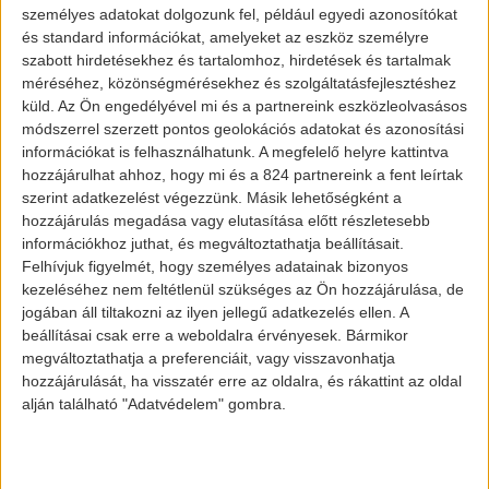
miután 2027-ben bezárja annak ajtaját.
személyes adatokat dolgozunk fel, például egyedi azonosítókat
és standard információkat, amelyeket az eszköz személyre
szabott hirdetésekhez és tartalomhoz, hirdetések és tartalmak
A VW partneri kapcsolatban áll a NIO-val
, a
méréséhez, közönségmérésekhez és szolgáltatásfejlesztéshez
FAW-val és a SAIC-cal. A feltétel azonban
küld.
Az Ön engedélyével mi és a partnereink eszközleolvasásos
módszerrel szerzett pontos geolokációs adatokat és azonosítási
az lenne, hogy az autót Volkswagen
információkat is felhasználhatunk. A megfelelő helyre kattintva
logóval kell ellátni, így talán nem kizárt,
hozzájárulhat ahhoz, hogy mi és a 824 partnereink a fent leírtak
hogy a jövőben a VW márkanév alatt
szerint adatkezelést végezzünk. Másik lehetőségként a
hozzájárulás megadása vagy elutasítása előtt részletesebb
gyártanak majd, kínai eredetű elektromos
információkhoz juthat, és megváltoztathatja beállításait.
autókat a helyszínen.
Felhívjuk figyelmét, hogy személyes adatainak bizonyos
kezeléséhez nem feltétlenül szükséges az Ön hozzájárulása, de
jogában áll tiltakozni az ilyen jellegű adatkezelés ellen. A
beállításai csak erre a weboldalra érvényesek. Bármikor
megváltoztathatja a preferenciáit, vagy visszavonhatja
hozzájárulását, ha visszatér erre az oldalra, és rákattint az oldal
alján található "Adatvédelem" gombra.