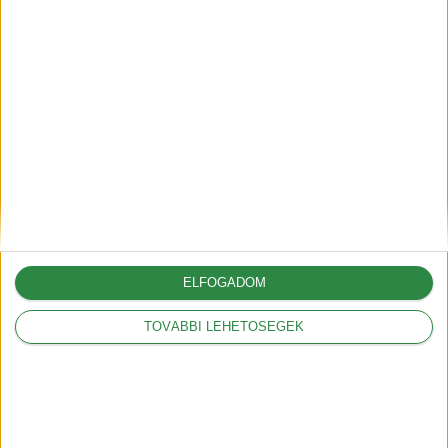
2025-12-14
Autónyitás nyári hőségben –
gyors, professzionális
megoldások és megelőzés
2025-06-30
ELFOGADOM
A G6-tal hódít Európában az
XPeng
TOVÁBBI LEHETŐSÉGEK
2025-05-09
A vámok akár 12.000