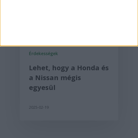
Érdekességek
Lehet, hogy a Honda és
a Nissan mégis
egyesül
2025-02-19