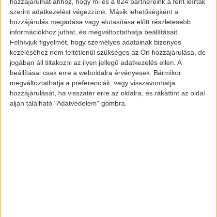
hozzájárulhat ahhoz, hogy mi és a 824 partnereink a fent leírtak
Volvo XC40
szerint adatkezelést végezzünk. Másik lehetőségként a
hozzájárulás megadása vagy elutasítása előtt részletesebb
információkhoz juthat, és megváltoztathatja beállításait.
Felhívjuk figyelmét, hogy személyes adatainak bizonyos
Az új üzemet évi 250.000 autó gyártására
kezeléséhez nem feltétlenül szükséges az Ön hozzájárulása, de
tervezték, és várhatóan több ezer új
jogában áll tiltakozni az ilyen jellegű adatkezelés ellen. A
beállításai csak erre a weboldalra érvényesek. Bármikor
munkahelyet teremt majd a régióban. A
megváltoztathatja a preferenciáit, vagy visszavonhatja
Volvo szerint a helyszín az üzem további
hozzájárulását, ha visszatér erre az oldalra, és rákattint az oldal
bővítését is lehetővé teszi a jövőben.
Az új
alján található "Adatvédelem" gombra.
Polestar széria már itt fog készülni.
Képek és információk forrása:
www.insideevs.com
Így profitálj az elektromos
autók terjedéséből,
Osztrák állami garanciával!
Vegye fel velünk a