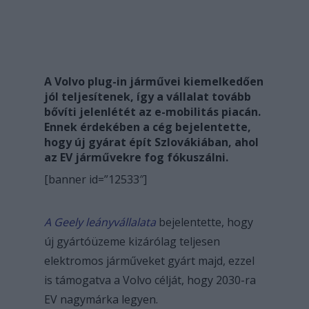
A Volvo plug-in járművei kiemelkedően
jól teljesítenek, így a vállalat tovább
bővíti jelenlétét az e-mobilitás piacán.
Ennek érdekében a cég bejelentette,
hogy új gyárat épít Szlovákiában, ahol
az EV járművekre fog fókuszálni.
[banner id=”12533″]
A Geely leányvállalata
bejelentette, hogy
új gyártóüzeme kizárólag teljesen
elektromos járműveket gyárt majd, ezzel
is támogatva a Volvo célját, hogy 2030-ra
EV nagymárka legyen.