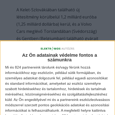
A Kelet-Szlovákiában található új
létesítmény körülbelül 1,2 milliárd euróba
(1,25 milliárd dollárba) kerül, és a Volvo
Cars meglévő Torslandában (Svédország)
és Gentben (Belgiumban) található gyárait
bővíti majd. A tervek szerint az üzem
építése 2023-ban kezdődik, a gyártást
Az Ön adatainak védelme fontos a
számunkra
pedig 2026-ban indítják meg.
Mi és 824 partnereink tárolunk és/vagy férünk hozzá
információkhoz egy eszközön, például sütik formájában, és
személyes adatokat dolgozunk fel, például egyedi azonosítókat
és standard információkat, amelyeket az eszköz személyre
szabott hirdetésekhez és tartalomhoz, hirdetések és tartalmak
méréséhez, közönségmérésekhez és szolgáltatásfejlesztéshez
küld.
Az Ön engedélyével mi és a partnereink eszközleolvasásos
módszerrel szerzett pontos geolokációs adatokat és azonosítási
információkat is felhasználhatunk. A megfelelő helyre kattintva