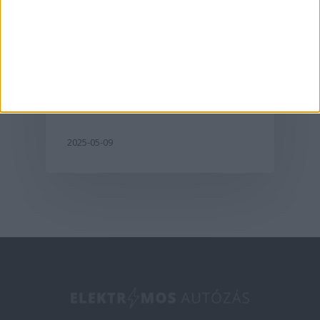
Aktualitás
A G6-tal hódít
Európában az XPeng
2025-05-09