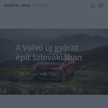
Men
Skip
to
search
main
content
A Volvo új gyárat
épít Szlovákiában
0
Share