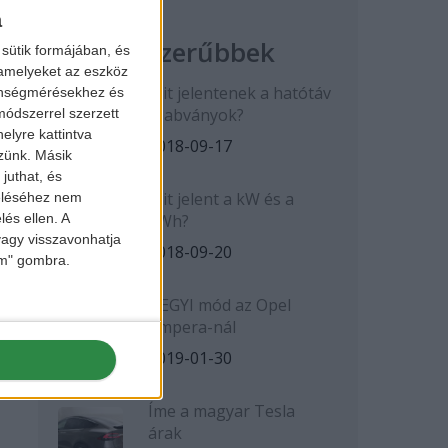
a
Legnépszerűbbek
sütik formájában, és
 amelyeket az eszköz
Mit jelentenek a hatótáv
zönségmérésekhez és
szabványok?
ódszerrel szerzett
elyre kattintva
2018-09-17
zzünk. Másik
juthat, és
Mit jelent a kW és a
zeléséhez nem
kWh?
lés ellen. A
 vagy visszavonhatja
2018-09-20
lem" gombra.
HEGYI mód az Opel
Ampera-nál
2019-01-30
Íme a magyar Tesla
árak