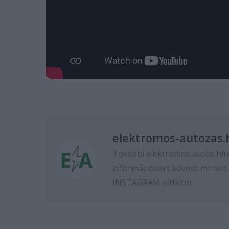
elektromos-autozas.
További elektromos autós hír
információkért kövess minket
INSTAGRAM
oldalon.