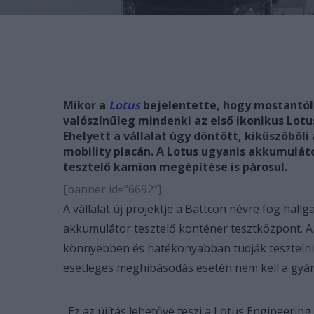
Mikor a
Lotus
bejelentette, hogy mostantól
valószínűleg mindenki az első ikonikus Lotu
Ehelyett a vállalat úgy döntött, kiküszöböli
mobility piacán. A Lotus ugyanis akkumuláto
tesztelő kamion megépítése is párosul.
[banner id=”6692″]
A vállalat új projektje a Battcon névre fog hallg
akkumulátor tesztelő konténer tesztközpont. 
könnyebben és hatékonyabban tudják tesztelni 
esetleges meghibásodás esetén nem kell a gyára
„Ez az újítás lehetővé teszi a Lotus Engineeri