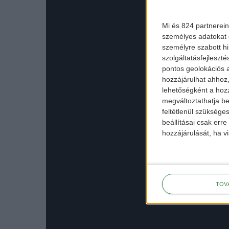
Mi és 824 partnerein
személyes adatokat d
személyre szabott h
szolgáltatásfejleszté
pontos geolokációs a
hozzájárulhat ahhoz,
lehetőségként a hozz
megváltoztathatja beá
feltétlenül szükséges
beállításai csak err
hozzájárulását, ha vi
TOV