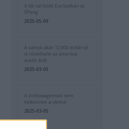
A G6-tal hódít Európában az
XPeng
2025-05-09
A vámok akár 12.000 dollárral
is növelhetik az amerikai
autók árát
2025-03-05
A Volkswagennek nem
kedveznek a vámok
2025-03-05