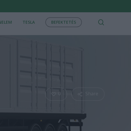
search
NELEM
TESLA
BEFEKTETÉS
0
Share