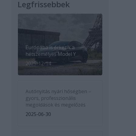
Legfrissebbek
Európába is érkezik a
hétszemélyes Model Y
2025-12-14
Autónyitás nyári hőségben –
gyors, professzionális
megoldások és megelőzés
2025-06-30