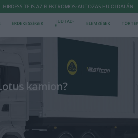
HIRDESS TE IS AZ ELEKTROMOS-AUTOZAS.HU OLDALÁN.
TUDTAD-
S
ÉRDEKESSÉGEK
ELEMZÉSEK
TÖRTÉ
E
Lotus kamion?