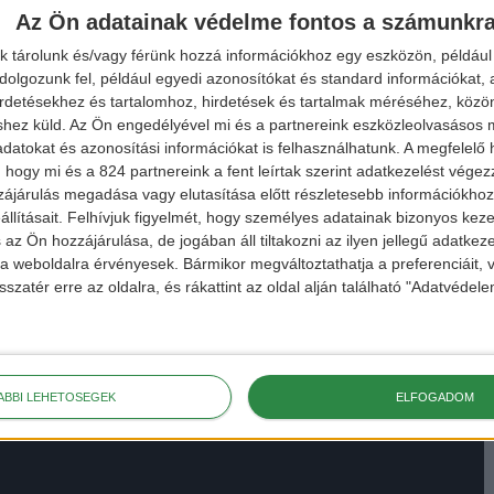
Az Ön adatainak védelme fontos a számunkr
k tárolunk és/vagy férünk hozzá információkhoz egy eszközön, például 
olgozunk fel, például egyedi azonosítókat és standard információkat,
irdetésekhez és tartalomhoz, hirdetések és tartalmak méréséhez, kö
shez küld.
Az Ön engedélyével mi és a partnereink eszközleolvasásos m
datokat és azonosítási információkat is felhasználhatunk. A megfelelő h
 hogy mi és a 824 partnereink a fent leírtak szerint adatkezelést vége
ájárulás megadása vagy elutasítása előtt részletesebb információkhoz 
llításait.
Felhívjuk figyelmét, hogy személyes adatainak bizonyos ke
 az Ön hozzájárulása, de jogában áll tiltakozni az ilyen jellegű adatkeze
e a weboldalra érvényesek. Bármikor megváltoztathatja a preferenciáit,
sszatér erre az oldalra, és rákattint az oldal alján található "Adatvéde
ÁBBI LEHETŐSÉGEK
ELFOGADOM