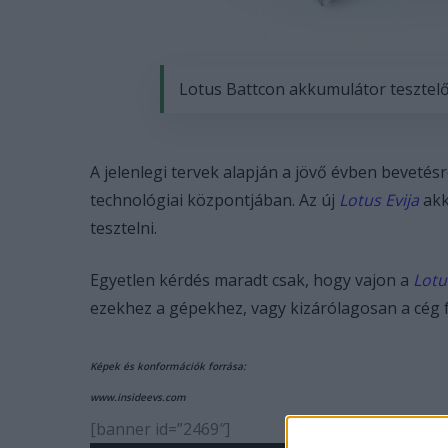
Lotus Battcon akkumulátor tesztel
A jelenlegi tervek alapján a jövő évben bevetésre
technológiai központjában. Az új
Lotus Evija
akk
tesztelni.
Egyetlen kérdés maradt csak, hogy vajon a
Lotu
ezekhez a gépekhez, vagy kizárólagosan a cég fo
Képek és konformációk forrása:
www.insideevs.com
[banner id=”2469″]