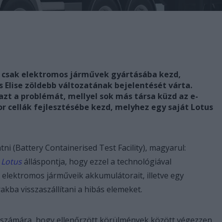
 csak elektromos járművek gyártásába kezd,
s Elise zöldebb változatának bejelentését várta.
 azt a problémát, mellyel sok más társa küzd az e-
r cellák fejlesztésébe kezd, melyhez egy saját Lotus
atni (Battery Containerised Test Facility), magyarul:
A
Lotus
álláspontja, hogy ezzel a technológiával
elektromos járműveik akkumulátorait, illetve egy
kba visszaszállítani a hibás elemeket.
ng számára, hogy ellenőrzött körülmények között végezzen