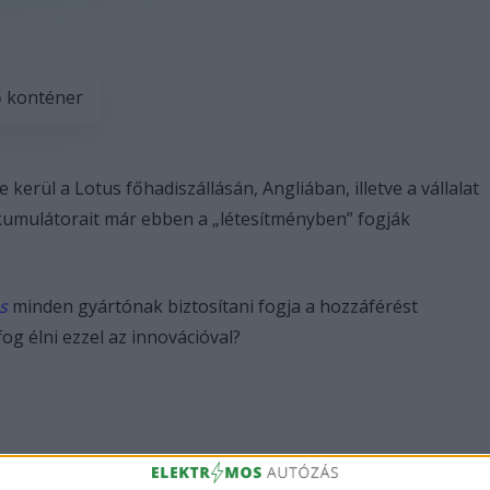
ő konténer
 kerül a Lotus főhadiszállásán, Angliában, illetve a vállalat
umulátorait már ebben a „létesítményben” fogják
s
minden gyártónak biztosítani fogja a hozzáférést
g élni ezzel az innovációval?