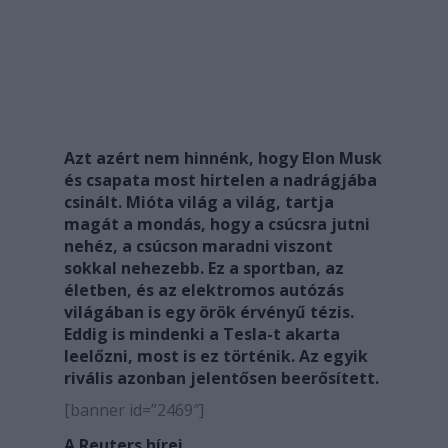
Azt azért nem hinnénk, hogy Elon Musk
és csapata most hirtelen a nadrágjába
csinált. Mióta világ a világ, tartja
magát a mondás, hogy a csúcsra jutni
nehéz, a csúcson maradni viszont
sokkal nehezebb. Ez a sportban, az
életben, és az elektromos autózás
világában is egy örök érvényű tézis.
Eddig is mindenki a Tesla-t akarta
leelőzni, most is ez történik. Az egyik
rivális azonban jelentősen beerősített.
[banner id=”2469″]
A Reuters hírei