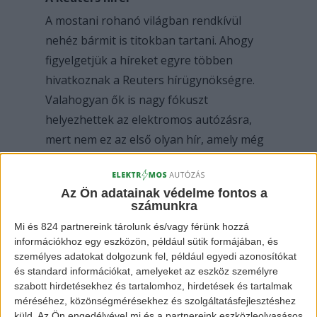
A mostani rohanó világban rendkívül
nehéz bármit is titokban tartani. Ahogy
figyelgetjük a híreket egyre többen
hivatkoznak a Reuters hírügynökségre.
Valahogyan ők is nagy fókuszt
helyezhettek az elektromos autózásra,
mert nem ez az első olyan hír, amely még
ugyan nem hivatalos, de ők már hallottak
róla. Ez most azért írtuk le, hogyha nem
Az Ön adatainak védelme fontos a
bírnád megvárni, amíg jelentkezünk a
számunkra
legfrissebb hírekkel, akkor náluk érdemes
Mi és 824 partnereink tárolunk és/vagy férünk hozzá
keresgélni. De miről is szól a mostani hír?
információkhoz egy eszközön, például sütik formájában, és
személyes adatokat dolgozunk fel, például egyedi azonosítókat
és standard információkat, amelyeket az eszköz személyre
Ismered a
Rivian
-t?
szabott hirdetésekhez és tartalomhoz, hirdetések és tartalmak
méréséhez, közönségmérésekhez és szolgáltatásfejlesztéshez
Amennyiben még nem, akkor íme a
küld.
Az Ön engedélyével mi és a partnereink eszközleolvasásos