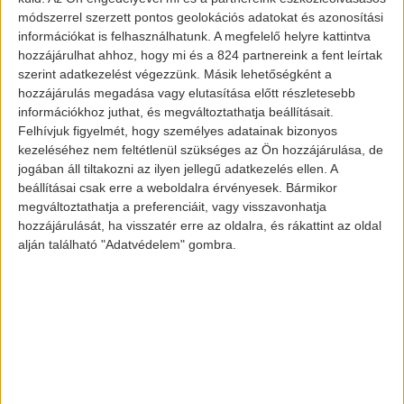
legfontosabb adat. A világon elsőként
módszerrel szerzett pontos geolokációs adatokat és azonosítási
jöttek ki egy tisztán elektromos pickup-
információkat is felhasználhatunk. A megfelelő helyre kattintva
hozzájárulhat ahhoz, hogy mi és a 824 partnereink a fent leírtak
pal. Nem is akármilyennel, hiszen a
szerint adatkezelést végezzünk. Másik lehetőségként a
hatótávolsága nem kevesebb, mint 400
hozzájárulás megadása vagy elutasítása előtt részletesebb
mérföld, azaz nagyjából 648 kilométer.
információkhoz juthat, és megváltoztathatja beállításait.
Felhívjuk figyelmét, hogy személyes adatainak bizonyos
kezeléséhez nem feltétlenül szükséges az Ön hozzájárulása, de
jogában áll tiltakozni az ilyen jellegű adatkezelés ellen. A
beállításai csak erre a weboldalra érvényesek. Bármikor
megváltoztathatja a preferenciáit, vagy visszavonhatja
hozzájárulását, ha visszatér erre az oldalra, és rákattint az oldal
alján található "Adatvédelem" gombra.
Rivian, az első tisztán elektromos
pickup
Nos, ilyen imponáló számokkal be lehet