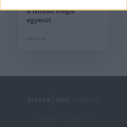
Lehet, hogy a Honda és
a Nissan mégis
egyesül
2025-02-19
Fontos kockázati