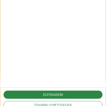
A G6-tal hódít Európában az
XPeng
2025-05-09
A vámok akár 12.000
dollárral is növelhetik az
amerikai autók árát
2025-03-05
ELFOGADOM
A Volkswagennek nem
kedveznek a vámok
TOVÁBBI LEHETŐSÉGEK