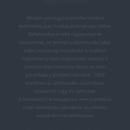
tájékoztatás
Minden pénzügyi eszközbe történő
befektetés piaci kockázatoknak van kitéve.
Befektetése értéke ingadozhat és
csökkenhet, és fennáll a tőkevesztés (akár
teljes veszteség) kockázata. A múltbeli
teljesítmény nem megbízható mutató a
jövőbeli teljesítményre nézve, és nem
garantálja a jövőbeli sikereket. TBSZ
esetében az adókezelés a személyes
státusztól függ és változhat.
A bemutatott értékpapírok nem személyre
szóló befektetési ajánlások, és jelentős
kockázatot hordozhatnak.