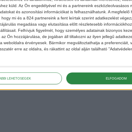
shez küld.
Az Ön engedélyével mi és a partnereink eszközleolvasásos m
datokat és azonosítási információkat is felhasználhatunk. A megfelelő h
 hogy mi és a 824 partnereink a fent leírtak szerint adatkezelést vége
ájárulás megadása vagy elutasítása előtt részletesebb információkhoz 
llításait.
Felhívjuk figyelmét, hogy személyes adatainak bizonyos ke
hu
 az Ön hozzájárulása, de jogában áll tiltakozni az ilyen jellegű adatkeze
ekért,
e a weboldalra érvényesek. Bármikor megváltoztathatja a preferenciáit,
sszatér erre az oldalra, és rákattint az oldal alján található "Adatvéde
 a
FACEBOOK
és
ÁBBI LEHETŐSÉGEK
ELFOGADOM