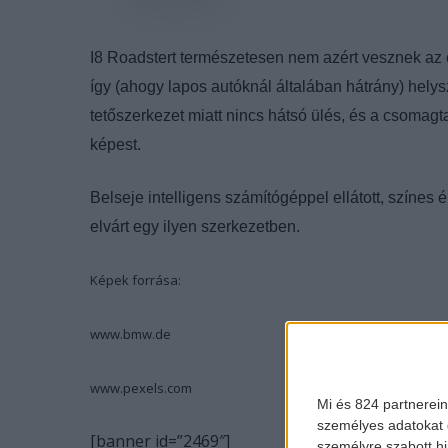
I8 Roadstert természetesen nem azért vesznek az e
így (ahogy lapos autóknál általában hátrány) helysz
tetőszerkezet miatt nincs hátsó ülés, és a csomagt
képest.
Belseje intelligens számítógéppel ellátott, színes 
elvárt egy ilyen szerkezetben.
Képek forrása:
www.bmw.de
www.pexels.com
Mi és 824 partnerein
személyes adatokat d
[banner id=”2469″]
személyre szabott h