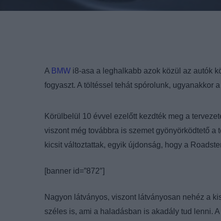
A
BMW
i8-asa a leghalkabb azok közül az autók kö
fogyaszt. A töltéssel tehát spórolunk, ugyanakkor a 
Körülbelül 10 évvel ezelőtt kezdték meg a tervezeté
viszont még továbbra is szemet gyönyörködtető a te
kicsit változtattak, egyik újdonság, hogy a Roadste
[banner id=”872″]
Nagyon látványos, viszont látványosan nehéz a kis
széles is, ami a haladásban is akadály tud lenni. A