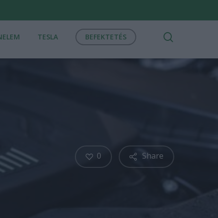
search
NELEM
TESLA
BEFEKTETÉS
0
Share