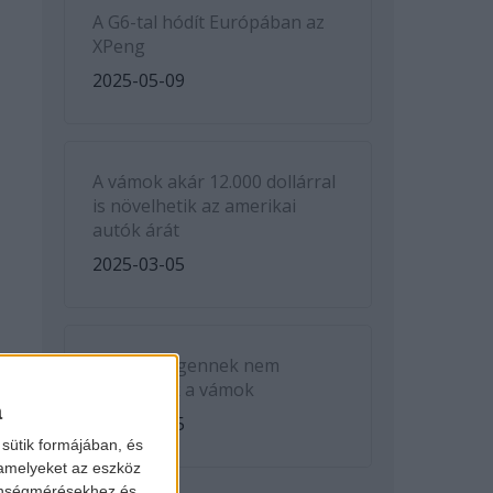
A G6-tal hódít Európában az
XPeng
2025-05-09
A vámok akár 12.000 dollárral
is növelhetik az amerikai
autók árát
2025-03-05
A Volkswagennek nem
kedveznek a vámok
a
2025-03-05
sütik formájában, és
 amelyeket az eszköz
zönségmérésekhez és