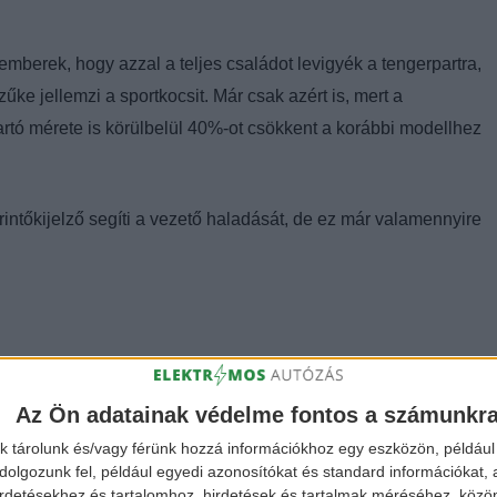
mberek, hogy azzal a teljes családot levigyék a tengerpartra,
űke jellemzi a sportkocsit. Már csak azért is, mert a
artó mérete is körülbelül 40%-ot csökkent a korábbi modellhez
érintőkijelző segíti a vezető haladását, de ez már valamennyire
Az Ön adatainak védelme fontos a számunkr
k tárolunk és/vagy férünk hozzá információkhoz egy eszközön, például 
olgozunk fel, például egyedi azonosítókat és standard információkat,
irdetésekhez és tartalomhoz, hirdetések és tartalmak méréséhez, kö