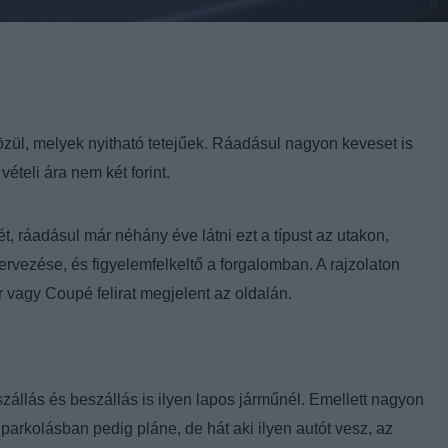
zül, melyek nyitható tetejűek. Ráadásul nagyon keveset is
.
vételi ára nem két forint
t, ráadásul már néhány éve látni ezt a típust az utakon,
rvezése, és figyelemfelkeltő a forgalomban. A rajzolaton
r vagy Coupé felirat megjelent az oldalán.
zállás és beszállás is ilyen lapos járműnél. Emellett nagyon
 parkolásban pedig pláne, de hát aki ilyen autót vesz, az