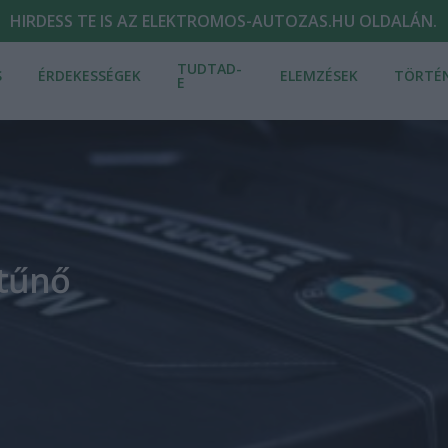
HIRDESS TE IS AZ ELEKTROMOS-AUTOZAS.HU OLDALÁN.
TUDTAD-
S
ÉRDEKESSÉGEK
ELEMZÉSEK
TÖRTÉ
E
ltűnő