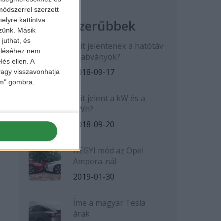
ódszerrel szerzett
elyre kattintva
Legnépszerűbbek
zzünk. Másik
juthat, és
Mit jelentenek a hatótáv
zeléséhez nem
szabványok?
lés ellen. A
2018-09-17
 vagy visszavonhatja
lem" gombra.
Mit jelent a kW és a
kWh?
2018-09-20
HEGYI mód az Opel
Ampera-nál
2019-01-30
Íme a magyar Tesla
árak