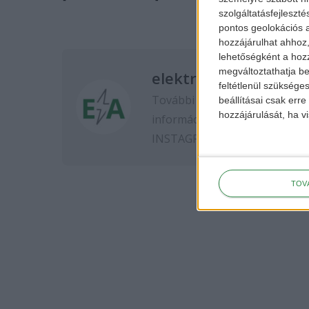
szolgáltatásfejleszté
pontos geolokációs a
hozzájárulhat ahhoz,
lehetőségként a hozz
megváltoztathatja beá
elektromos-autozas.
feltétlenül szükséges
További elektromos autós hír
beállításai csak err
hozzájárulását, ha vi
információkért kövess minket
INSTAGRAM
oldalon.
TOV