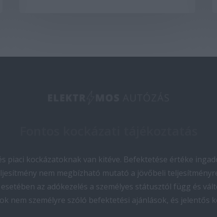
Fontos kockázati tájékoztatás
 piaci kockázatoknak van kitéve. Befektetése értéke ingado
teljesítmény nem megbízható mutató a jövőbeli teljesítményre
esetében az adókezelés a személyes státusztól függ és vált
ok nem személyre szóló befektetési ajánlások, és jelentős 