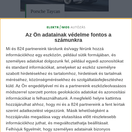
Porsche Taycan
Az Ön adatainak védelme fontos a
számunkra
Mi és 824 partnereink tárolunk és/vagy férünk hozzá
információkhoz egy eszközön, például sütik formájában, és
személyes adatokat dolgozunk fel, például egyedi azonosítókat
és standard információkat, amelyeket az eszköz személyre
szabott hirdetésekhez és tartalomhoz, hirdetések és tartalmak
méréséhez, közönségmérésekhez és szolgáltatásfejlesztéshez
küld.
Az Ön engedélyével mi és a partnereink eszközleolvasásos
Audi e-tron Quattro
módszerrel szerzett pontos geolokációs adatokat és azonosítási
információkat is felhasználhatunk. A megfelelő helyre kattintva
hozzájárulhat ahhoz, hogy mi és a 824 partnereink a fent leírtak
szerint adatkezelést végezzünk. Másik lehetőségként a
Ahhoz, hogy minél erősebbek legyenek, a
hozzájárulás megadása vagy elutasítása előtt részletesebb
információkhoz juthat, és megváltoztathatja beállításait.
Porschével is együttműködnek. Premium Platform
Felhívjuk figyelmét, hogy személyes adatainak bizonyos