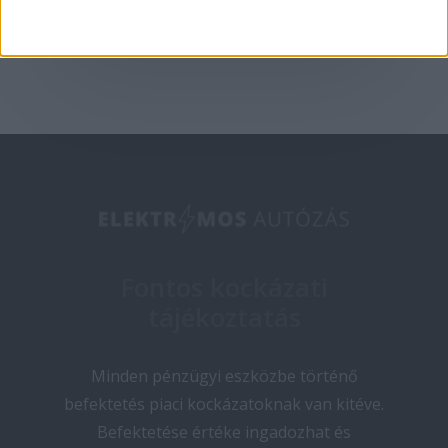
2025-05-09
Fontos kockázati
tájékoztatás
Minden pénzügyi eszközbe történő
befektetés piaci kockázatoknak van kitéve.
Befektetése értéke ingadozhat és