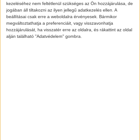
Electric padlólemez közös kialakításáról számoltak
kezeléséhez nem feltétlenül szükséges az Ön hozzájárulása, de
be, ami elektromos autóknak lehet majd az alapja.
jogában áll tiltakozni az ilyen jellegű adatkezelés ellen. A
beállításai csak erre a weboldalra érvényesek. Bármikor
Ennek az alapnak az elkészülése 2020-2021
megváltoztathatja a preferenciáit, vagy visszavonhatja
környékére várható, vagyis az e-tron Gran
hozzájárulását, ha visszatér erre az oldalra, és rákattint az oldal
Porsche Taycan
alján található "Adatvédelem" gombra.
Turismo és a
alsó részét is
képezheti.
Képek forrása:
electrek.co
www.carwow.co.uk
www.pocket-lint.com
www.greencarreports.com