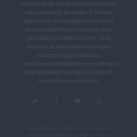
csökkenhet, és fennáll a tőkevesztés (akár
teljes veszteség) kockázata. A múltbeli
teljesítmény nem megbízható mutató a
jövőbeli teljesítményre nézve, és nem
garantálja a jövőbeli sikereket. TBSZ
esetében az adókezelés a személyes
státusztól függ és változhat.
A bemutatott értékpapírok nem személyre
szóló befektetési ajánlások, és jelentős
kockázatot hordozhatnak.
twitter
facebook
youtube
instagram
Copyright © 2025 elektromos-autozas.hu -
Minden jog fenntartva! I Design by PNGN I