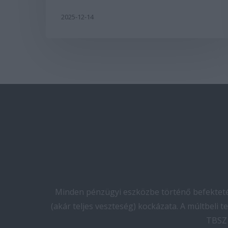
2025-12-14
Minden pénzügyi eszközbe történő befektetés
(akár teljes veszteség) kockázata. A múltbeli 
TBSZ 