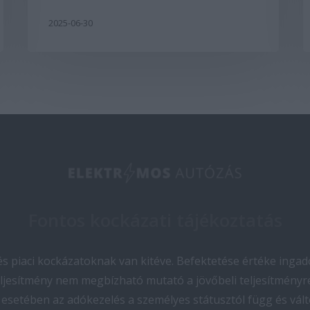
2025-06-30
Fontos kockázati tájékoztatás
 piaci kockázatoknak van kitéve. Befektetése értéke ingado
teljesítmény nem megbízható mutató a jövőbeli teljesítményre
esetében az adókezelés a személyes státusztól függ és vált