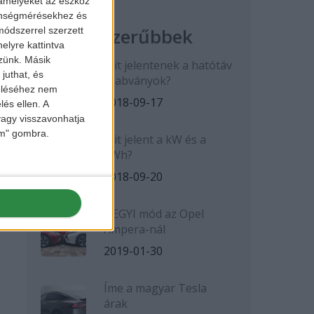
 amelyeket az eszköz
zönségmérésekhez és
Legnépszerűbbek
ódszerrel szerzett
elyre kattintva
zzünk. Másik
Mit jelentenek a hatótáv
juthat, és
szabványok?
zeléséhez nem
2018-09-17
lés ellen. A
 vagy visszavonhatja
lem" gombra.
Mit jelent a kW és a
kWh?
2018-09-20
HEGYI mód az Opel
Ampera-nál
2019-01-30
Íme a magyar Tesla
árak