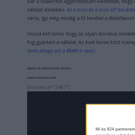
Bár a szakértők egyértelműen kiemelték, hogy ez
vállalat életében.
Az e-tron és e-tron GT korántse
várta, így még mindig a fő bevétel a dízel/benz
Hozzá kell tenni, hogy az olyan ikonikus modelle
fog gyártani a vállalat. Az Audi tervei közt sze
mint ahogy azt a BMW is teszi.
Képek és információk forrása:
www.insideevs.com
[banner id=”2467″]
Mi és 824 partnerein