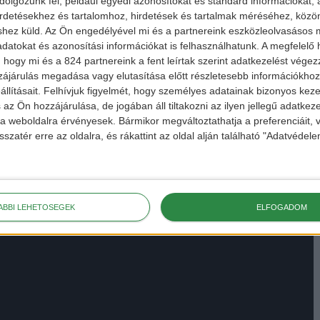
olgozunk fel, például egyedi azonosítókat és standard információkat,
irdetésekhez és tartalomhoz, hirdetések és tartalmak méréséhez, kö
shez küld.
Az Ön engedélyével mi és a partnereink eszközleolvasásos m
datokat és azonosítási információkat is felhasználhatunk. A megfelelő h
 hogy mi és a 824 partnereink a fent leírtak szerint adatkezelést vége
ájárulás megadása vagy elutasítása előtt részletesebb információkhoz 
llításait.
Felhívjuk figyelmét, hogy személyes adatainak bizonyos ke
 az Ön hozzájárulása, de jogában áll tiltakozni az ilyen jellegű adatkeze
e a weboldalra érvényesek. Bármikor megváltoztathatja a preferenciáit,
sszatér erre az oldalra, és rákattint az oldal alján található "Adatvéde
ÁBBI LEHETŐSÉGEK
ELFOGADOM