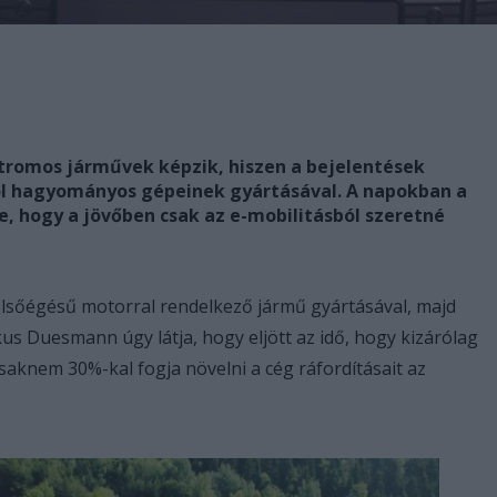
ektromos járművek képzik, hiszen a bejelentések
mol hagyományos gépeinek gyártásával. A napokban a
te, hogy a jövőben csak az e-mobilitásból szeretné
lsőégésű motorral rendelkező jármű gyártásával, majd
kus Duesmann úgy látja, hogy eljött az idő, hogy kizárólag
aknem 30%-kal fogja növelni a cég ráfordításait az