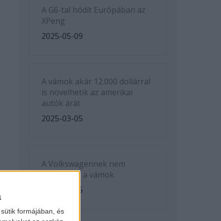
A G6-tal hódít Európában az
XPeng
2025-05-09
A vámok akár 12.000 dollárral
is növelhetik az amerikai
autók árát
2025-03-05
A Volkswagennek nem
kedveznek a vámok
2025-03-05
a
sütik formájában, és