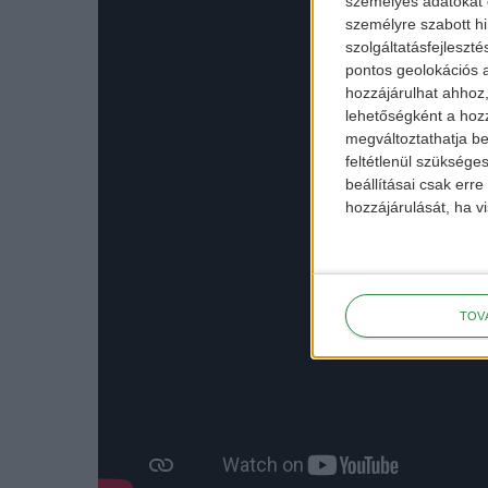
személyes adatokat d
személyre szabott h
szolgáltatásfejleszté
pontos geolokációs a
hozzájárulhat ahhoz,
lehetőségként a hozz
megváltoztathatja beá
feltétlenül szükséges
beállításai csak err
hozzájárulását, ha vi
TOV