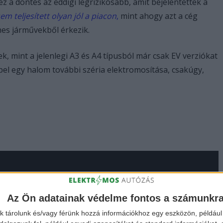
 a döntés az eddigi legrizikósabb, amit bejelentettek a
m teljesített olyan jól a piacon
,
mint ahogy azt a cég
ines járművekből érkezik.
k, mint a jelenlegi A3 és A4 típusból már csak EV verziókat
repel egy halom további széria elektromosítása, csakúgy,
Az Ön adatainak védelme fontos a számunkr
k tárolunk és/vagy férünk hozzá információkhoz egy eszközön, például 