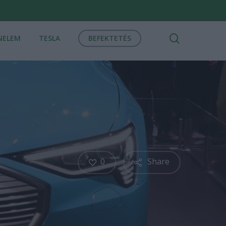
search
NELEM
TESLA
BEFEKTETÉS
0
Share