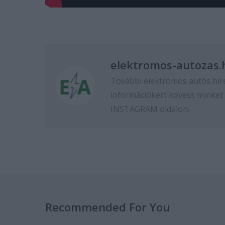
elektromos-autozas.
További elektromos autós hír
információkért kövess minket
INSTAGRAM
oldalon.
Recommended For You