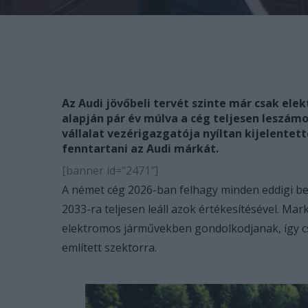
Az Audi jövőbeli tervét szinte már csak el
alapján pár év múlva a cég teljesen leszá
vállalat vezérigazgatója nyíltan kijelentet
fenntartani az Audi márkát.
[banner id=”2471″]
A német cég 2026-ban felhagy minden eddigi be
2033-ra teljesen leáll azok értékesítésével. Mar
elektromos járművekben gondolkodjanak, így cs
említett szektorra.