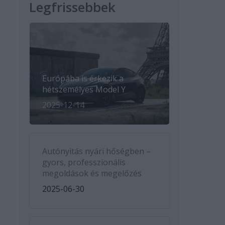
Legfrissebbek
Európába is érkezik a
hétszemélyes Model Y
2025-12-14
Autónyitás nyári hőségben –
gyors, professzionális
megoldások és megelőzés
2025-06-30