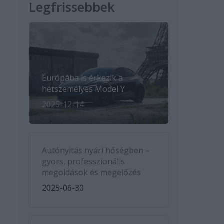
Legfrissebbek
Európába is érkezik a
hétszemélyes Model Y
2025-12-14
Autónyitás nyári hőségben –
gyors, professzionális
megoldások és megelőzés
2025-06-30