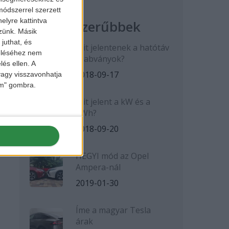
ódszerrel szerzett
elyre kattintva
Legnépszerűbbek
zzünk. Másik
juthat, és
Mit jelentenek a hatótáv
zeléséhez nem
szabványok?
lés ellen. A
2018-09-17
 vagy visszavonhatja
lem" gombra.
Mit jelent a kW és a
kWh?
2018-09-20
HEGYI mód az Opel
Ampera-nál
2019-01-30
Íme a magyar Tesla
árak