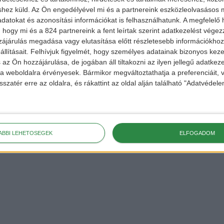
hu
shez küld.
Az Ön engedélyével mi és a partnereink eszközleolvasásos m
datokat és azonosítási információkat is felhasználhatunk. A megfelelő h
ekért,
 hogy mi és a 824 partnereink a fent leírtak szerint adatkezelést vége
 a
FACEBOOK
és
ájárulás megadása vagy elutasítása előtt részletesebb információkhoz 
llításait.
Felhívjuk figyelmét, hogy személyes adatainak bizonyos ke
 az Ön hozzájárulása, de jogában áll tiltakozni az ilyen jellegű adatkeze
e a weboldalra érvényesek. Bármikor megváltoztathatja a preferenciáit,
sszatér erre az oldalra, és rákattint az oldal alján található "Adatvéde
ÁBBI LEHETŐSÉGEK
ELFOGADOM