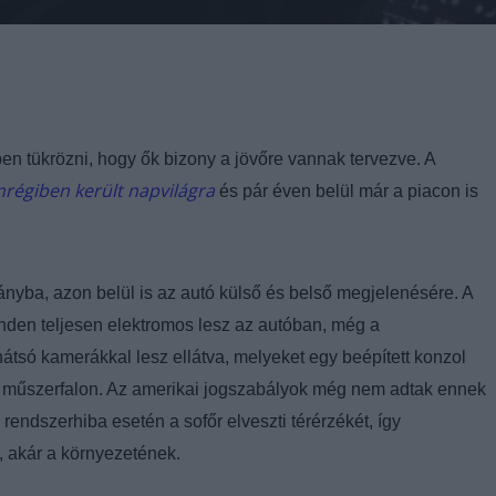
 tükrözni, hogy ők bizony a jövőre vannak tervezve. A
mrégiben került napvilágra
és pár éven belül már a piacon is
ányba, azon belül is az autó külső és belső megjelenésére. A
minden teljesen elektromos lesz az autóban, még a
s hátsó kamerákkal lesz ellátva, melyeket egy beépített konzol
lis műszerfalon. Az amerikai jogszabályok még nem adtak ennek
 rendszerhiba esetén a sofőr elveszti térérzékét, így
, akár a környezetének.