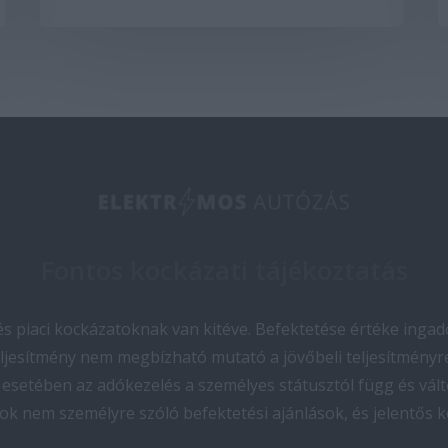
Fontos kockázati tájékoztatás
 piaci kockázatoknak van kitéve. Befektetése értéke ingado
teljesítmény nem megbízható mutató a jövőbeli teljesítményre
esetében az adókezelés a személyes státusztól függ és vált
ok nem személyre szóló befektetési ajánlások, és jelentős 