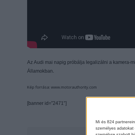
Az Audi mai napig próbálja legalizálni a kamera-mi
Államokban.
Kép forrása: www.motorauthority.com
[banner id=”2471″]
Mi és 824 partnerein
személyes adatokat d
személyre szabott h