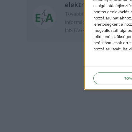
elektromos-autozas.
szolgáltatásfejleszté
pontos geolokációs a
További elektromos autós hír
hozzájárulhat ahhoz,
információkért kövess minket
lehetőségként a hozz
INSTAGRAM
oldalon.
megváltoztathatja beá
feltétlenül szükséges
beállításai csak err
hozzájárulását, ha vi
TOV