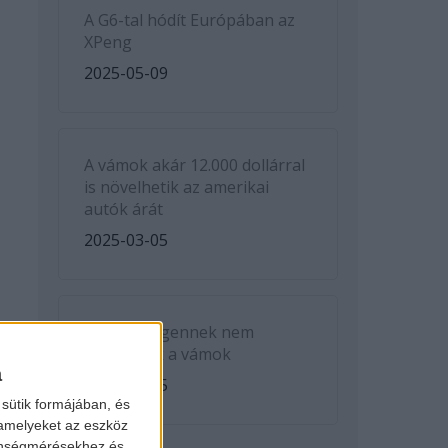
A G6-tal hódít Európában az
XPeng
2025-05-09
A vámok akár 12.000 dollárral
is növelhetik az amerikai
autók árát
2025-03-05
A Volkswagennek nem
kedveznek a vámok
a
2025-03-05
sütik formájában, és
 amelyeket az eszköz
zönségmérésekhez és