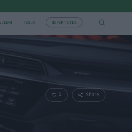
search
NELEM
TESLA
BEFEKTETÉS
0
Share