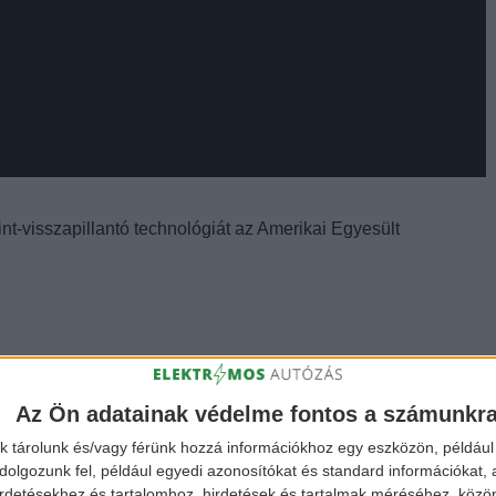
nt-visszapillantó technológiát az Amerikai Egyesült
Az Ön adatainak védelme fontos a számunkr
k tárolunk és/vagy férünk hozzá információkhoz egy eszközön, például 
olgozunk fel, például egyedi azonosítókat és standard információkat,
irdetésekhez és tartalomhoz, hirdetések és tartalmak méréséhez, kö