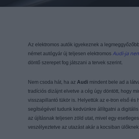
Az elektromos autók igyekeznek a legmeggyőzőbben
Audi-ja ne
német autógyár új teljesen elektromos
.
döntő szerepet fog játszani a tervek szerint
Nem csoda hát, ha az
Audi
mindent bele ad a látv
tradíciós dizájnt elvetve a cég úgy döntött, hogy 
visszapillantó tükör is. Helyettük az e-tron első é
segítségével tudunk kedvünkre állítgatni a digitá
az újításnak teljesen zöld utat, mivel egy esetleges
veszélyeztetve az utazást akár a kocsiban ülőknek