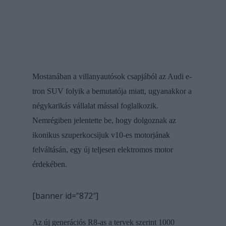
Mostanában a villanyautósok csapjából az Audi e-
tron SUV folyik a bemutatója miatt, ugyanakkor a
négykarikás vállalat mással foglalkozik.
Nemrégiben jelentette be, hogy dolgoznak az
ikonikus szuperkocsijuk v10-es motorjának
felváltásán, egy új teljesen elektromos motor
érdekében.
[banner id=”872″]
Az új generációs R8-as a tervek szerint 1000