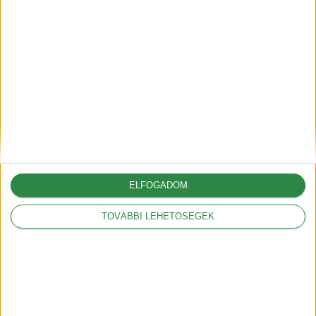
2018-09-17
Mit jelent a kW és a
kWh?
2018-09-20
HEGYI mód az Opel
Ampera-nál
2019-01-30
ELFOGADOM
Íme a magyar Tesla
TOVÁBBI LEHETŐSÉGEK
árak
2019-02-22
Az OTÉK rendelet
szerint 1 hónapon
belül készen kell lenni