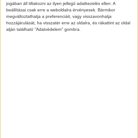
Elektromos Audi R8
jogában áll tiltakozni az ilyen jellegű adatkezelés ellen. A
beállításai csak erre a weboldalra érvényesek. Bármikor
megváltoztathatja a preferenciáit, vagy visszavonhatja
hozzájárulását, ha visszatér erre az oldalra, és rákattint az oldal
Az új modell, ami eddig az Audi R8 e-tron névre
alján található "Adatvédelem" gombra.
hallgat, 2022-re kerül eladható állapotba.
Képek forrása:
www.greencarreports.com
www.pexels.com
[banner id=”2467″]