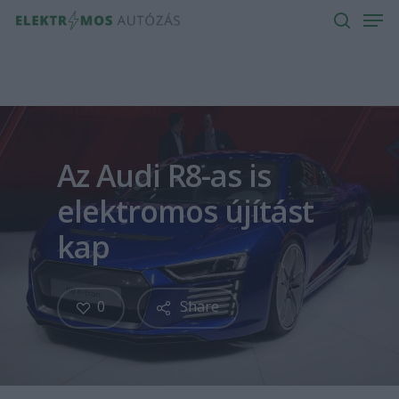
Men
Skip
to
search
main
content
Az Audi R8-as is
elektromos újítást
kap
0
Share