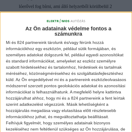
lóerővel fog bírni, ami álló helyzetből körülbelül 2
másodperc alatt repíti majd a kocsit 100 kilométer/
órára. Az új autó külsejét a nemrégiben bejelentett
Az Ön adatainak védelme fontos a
Pb18 ihlette, viszont az Audi a tervek szerint a
számunkra
pilótafülke mögé fogja helyezni az autó
Mi és 824 partnereink tárolunk és/vagy férünk hozzá
információkhoz egy eszközön, például sütik formájában, és
akkumulátorát, ezzel több helyet biztosítva a
személyes adatokat dolgozunk fel, például egyedi azonosítókat
kényelmes utazáshoz.
és standard információkat, amelyeket az eszköz személyre
szabott hirdetésekhez és tartalomhoz, hirdetések és tartalmak
méréséhez, közönségmérésekhez és szolgáltatásfejlesztéshez
küld.
Az Ön engedélyével mi és a partnereink eszközleolvasásos
módszerrel szerzett pontos geolokációs adatokat és azonosítási
információkat is felhasználhatunk. A megfelelő helyre kattintva
hozzájárulhat ahhoz, hogy mi és a 824 partnereink a fent leírtak
szerint adatkezelést végezzünk. Másik lehetőségként a
hozzájárulás megadása vagy elutasítása előtt részletesebb
információkhoz juthat, és megváltoztathatja beállításait.
Felhívjuk figyelmét, hogy személyes adatainak bizonyos
kezeléséhez nem feltétlenül szükséges az Ön hozzájárulása, de