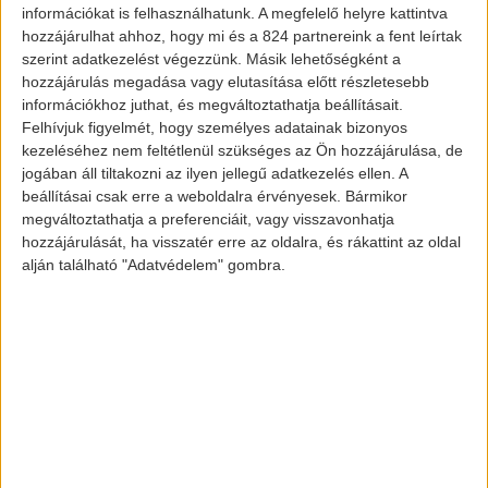
információkat is felhasználhatunk. A megfelelő helyre kattintva
Nagyjából azt kell elképzelni, hogy egy
hozzájárulhat ahhoz, hogy mi és a 824 partnereink a fent leírtak
emelő az autót a garázsból az
szerint adatkezelést végezzünk. Másik lehetőségként a
alagútrendszerbe helyezi, ahonnan az autó
hozzájárulás megadása vagy elutasítása előtt részletesebb
információkhoz juthat, és megváltoztathatja beállításait.
egy másik pontba tud eljutni a föld alatt. A
Felhívjuk figyelmét, hogy személyes adatainak bizonyos
gazdagok utazása tud így fellendülni, hiszen
kezeléséhez nem feltétlenül szükséges az Ön hozzájárulása, de
sokkal gyorsabban tudnak majd eljutni a
jogában áll tiltakozni az ilyen jellegű adatkezelés ellen. A
beállításai csak erre a weboldalra érvényesek. Bármikor
céljukhoz. Valószínűleg egy ilyen
megváltoztathatja a preferenciáit, vagy visszavonhatja
alagútrendszerben a sebességet sem úgy
hozzájárulását, ha visszatér erre az oldalra, és rákattint az oldal
alján található "Adatvédelem" gombra.
korlátozzák majd, mint a közutakon.