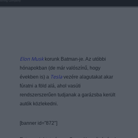
Elon Musk
korunk Batman-je. Az utóbbi
hónapokban (de már valószínű, hogy
Tesla
években is) a
vezére alagutakat akar
fúratni a föld alá, ahol vasúti
rendszerszerűen tudjanak a garázsba került
autók közlekedni.
[banner id=”872″]