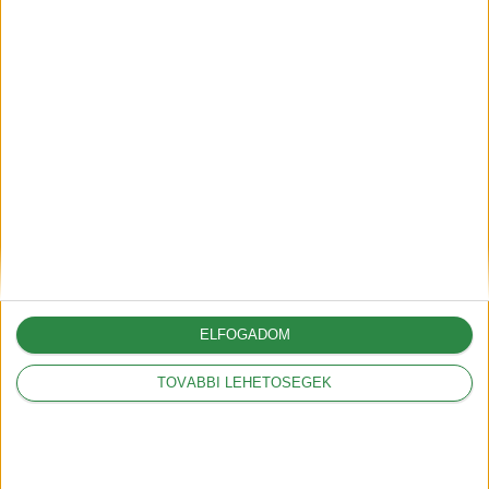
A vámok akár 12.000
dollárral is növelhetik az
amerikai autók árát
2025-03-05
A Volkswagennek nem
kedveznek a vámok
2025-03-05
ELFOGADOM
TOVÁBBI LEHETŐSÉGEK
Legnépszerűbbek
Mit jelentenek a