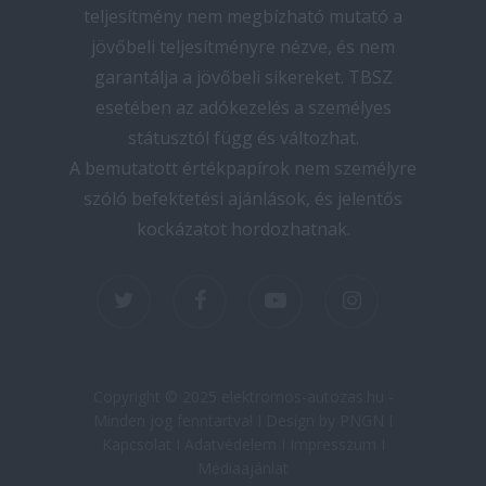
teljesítmény nem megbízható mutató a
jövőbeli teljesítményre nézve, és nem
garantálja a jövőbeli sikereket. TBSZ
esetében az adókezelés a személyes
státusztól függ és változhat.
A bemutatott értékpapírok nem személyre
szóló befektetési ajánlások, és jelentős
kockázatot hordozhatnak.
twitter
facebook
youtube
instagram
Copyright © 2025 elektromos-autozas.hu -
Minden jog fenntartva! I Design by PNGN I
Kapcsolat
I
Adatvédelem
I
Impresszum
I
Médiaajánlat