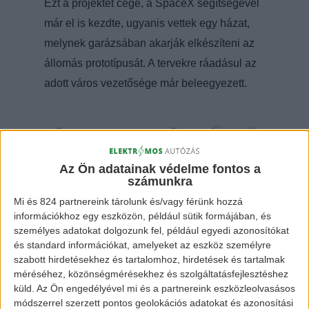
Ezt a projektet cége, a SpaceX segítségével
már el is kezdte, ugyanis vettek egy házat,
melynek garázsában akarják elkészíteni az
állomás prototípusát. A tervekre ráadásul az
adott város vezetősége már beleegyezett.
Az Ön adatainak védelme fontos a
számunkra
Mi és 824 partnereink tárolunk és/vagy férünk hozzá
információkhoz egy eszközön, például sütik formájában, és
személyes adatokat dolgozunk fel, például egyedi azonosítókat
és standard információkat, amelyeket az eszköz személyre
szabott hirdetésekhez és tartalomhoz, hirdetések és tartalmak
Garázsból az alagútrendszerbe
méréséhez, közönségmérésekhez és szolgáltatásfejlesztéshez
küld.
Az Ön engedélyével mi és a partnereink eszközleolvasásos
módszerrel szerzett pontos geolokációs adatokat és azonosítási